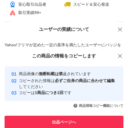
安心取引出品者
スピード＆安心発送
取引実績99+
ユーザーの実績について
価格の相談
商品への質問
商品への質問からの値下げ交渉、不適切なカテゴリ変更依頼は禁止です
Yahoo!フリマが定めた一定の基準を満たしたユーザーにバッジを
付与しています
この商品をみている人にオススメ
この商品の情報をコピーします
安心取引出品者
最大10%対象
最大10%対象
最大10%対象
Yahoo!フリマの基準をクリアした安
安心取引出品者
商品画像の
無断転載は禁止
されています
心・安全なユーザーです
コピーされた情報は
必ずご自身の商品に合わせて編集
取引実績
してください
コピーは
1商品につき1回
です
このユーザーはYahoo!フリマの取
取引実績◯+
いいね！
いいね！
8,100
円
8,225
円
8,260
円
引を完了させた実績があります
商品情報コピー機能について
最大10%対象
最大10%対象
最大10%対象
このユーザーは他フリマサービス
他フリマ実績◯+
出品ページへ
での取引実績があります