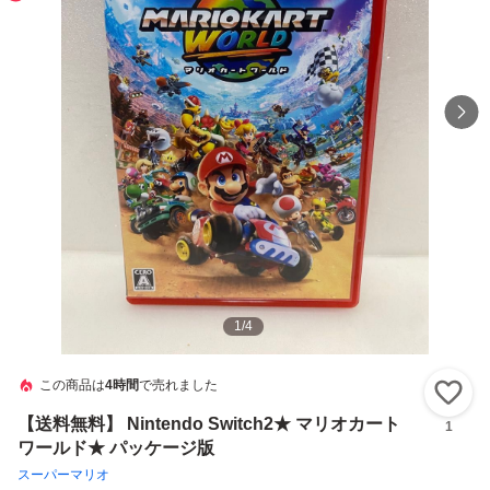
1
/
4
この商品は
4時間
で売れました
い
【送料無料】 Nintendo Switch2★ マリオカート
1
ワールド★ パッケージ版
スーパーマリオ