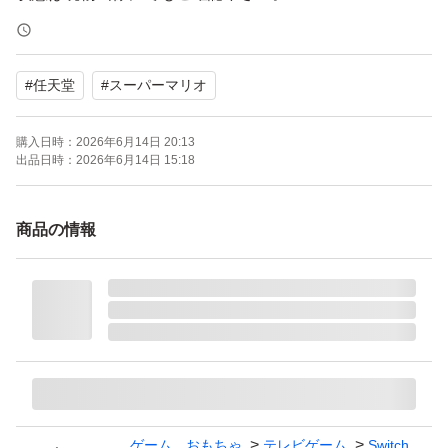
★付属品★
#
任天堂
#
スーパーマリオ
Nintendo Switch2用ソフト
マリオカート ワールド
購入日時：
2026年6月14日 20:13
パッケージ版
出品日時：
2026年6月14日 15:18
★発送詳細★
商品の情報
ゆうパケット系 無料
発送は概ね２４ｈ以内におこなっております
【Switch2】 マリオカート ワールド
ブランド：任天堂 スーパーマリオ
ゲーム、おもちゃ
テレビゲーム
Switch