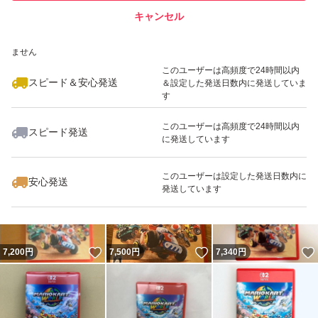
キャンセル
スピード&安心発送
いいね！
いいね！
8,300
※このバッジは実績に基づく表示であり、発送を保証しているものではあり
円
7,990
円
7,999
円
ません
最大10%対象
このユーザーは高頻度で24時間以内
スピード＆安心発送
＆設定した発送日数内に発送していま
す
このユーザーは高頻度で24時間以内
スピード発送
に発送しています
いいね！
いいね！
7,300
円
7,200
円
7,300
円
このユーザーは設定した発送日数内に
安心発送
発送しています
いいね！
いいね！
7,200
円
7,500
円
7,340
円