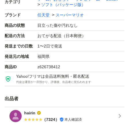
カテゴリ
ソフト（パッケージ版）
ゲームジャンル：レース
ブランド
任天堂
スーパーマリオ
ソフトウェア対象年齢：全年齢対象
商品の状態
目立った傷や汚れなし
パッケージ種類：通常版
オンライン：オンライン対応
配送の方法
おてがる配送（日本郵便）
プレイモード：TVモード対応 テーブルモード対応 携帯モ
発送までの日数
1〜2日で発送
ード対応
発送元の地域
福岡県
商品ID
z626738412
Yahoo!フリマは全品送料無料・匿名配送
代金は運営が一旦預かり、評価後、出品者に支払われます
出品者
hairin
（
7324
）
本人確認済