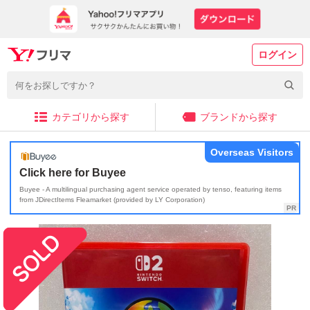
ログイン
カテゴリから探す
ブランドから探す
Overseas Visitors
Click here for Buyee
Buyee - A multilingual purchasing agent service operated by tenso, featuring items
from JDirectItems Fleamarket (provided by LY Corporation)