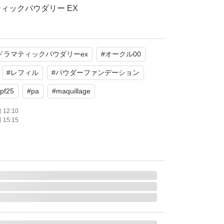
ィックパウダリー EX
00
・PA+++
ドラマティックパウダリーex
#
オークル00
かフィットスポンジ
度使用 色が合わず出品します。
#
レフィル
#
パウダーファンデーション
pf25
#
pa
#
maquillage
たします。
12:10
15:15