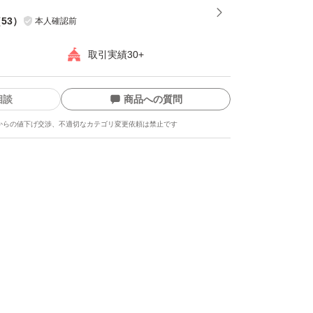
（
53
）
本人確認前
取引実績30+
相談
商品への質問
からの値下げ交渉、不適切なカテゴリ変更依頼は禁止です
ます