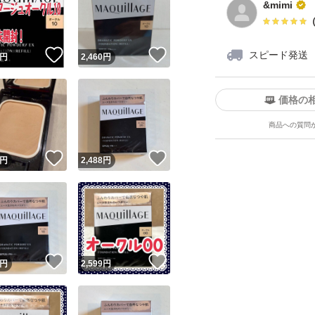
&mimi
！
いいね！
いいね！
スピード発送
円
2,460
円
価格の
商品への質問
ユーザーの実績について
！
いいね！
いいね！
円
2,488
円
o!フリマが定めた一定の基準を満たしたユーザーにバッジを付与しています
出品者
この商品の情報をコピーします
取引出品者
Yahoo!フリマの基準をクリアした安心・安全なユーザーです
！
いいね！
いいね！
商品画像の
無断転載は禁止
されています
円
2,599
円
コピーされた情報は
必ずご自身の商品に合わせて編集
してください
コピーは
1商品につき1回
です
実績◯+
このユーザーはYahoo!フリマの取引を完了させた実績があり