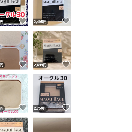
商品情報コピー機
リマ実績◯+
このユーザーは他フリマサービスでの取引実績があります
！
いいね！
いいね！
円
2,495
円
出品ページへ
&安心発送
キャンセル
ジは実績に基づく表示であり、発送を保証しているものではありません
このユーザーは高頻度で24時間以内＆設定した発送日数内に
ード＆安心発送
ます
！
いいね！
いいね！
円
2,499
円
ード発送
このユーザーは高頻度で24時間以内に発送しています
発送
このユーザーは設定した発送日数内に発送しています
！
いいね！
いいね！
円
2,750
円