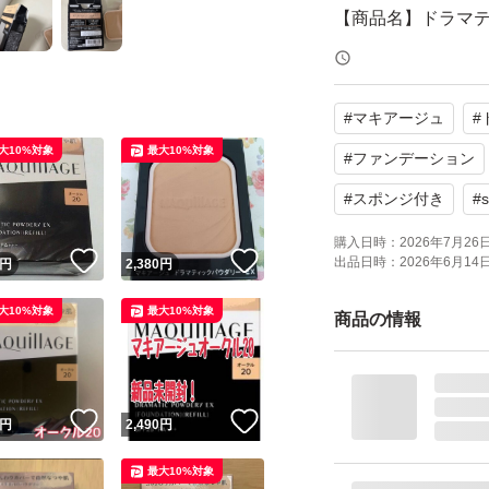
【商品名】ドラマテ
【カラー】オークル
【SPF/PA】SPF25
#
マキアージュ
#
【付属品】やわら
大10%対象
最大10%対象
【商品の状態】一
#
ファンデーション
#
スポンジ付き
#
s
よろしくお願いい
購入日時：
2026年7月26日 
！
いいね！
いいね！
出品日時：
2026年6月14日 
円
2,380
円
大10%対象
最大10%対象
商品の情報
！
いいね！
いいね！
円
2,490
円
最大10%対象