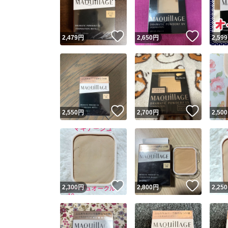
他フ
いいね！
いいね
2,479
円
2,650
円
2,599
スピード
※このバッ
スピ
いいね！
いいね
2,550
円
2,700
円
2,500
スピ
安心
いいね！
いいね
2,300
円
2,800
円
2,250