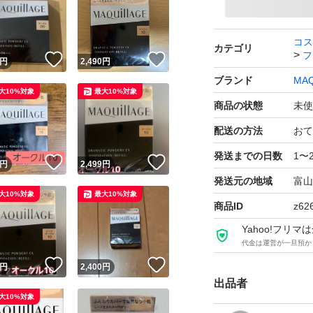
コス
カテゴリ
フ
！
いいね！
いいね！
円
2,490
円
ブランド
MAQ
大10%対象
最大10%対象
商品の状態
未使
配送の方法
おて
発送までの日数
1〜
！
いいね！
いいね！
円
2,499
円
発送元の地域
富山
大10%対象
最大10%対象
商品ID
z62
Yahoo!フリ
代金は運営が一旦預か
！
いいね！
いいね！
円
2,400
円
出品者
大10%対象