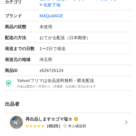
カテゴリ
化粧下地
ブランド
MAQuillAGE
商品の状態
未使用
配送の方法
おてがる配送（日本郵便）
発送までの日数
1〜2日で発送
発送元の地域
埼玉県
商品ID
z626726124
Yahoo!フリマは全品送料無料・匿名配送
代金は運営が一旦預かり、評価後、出品者に支払われます
出品者
再出品します☆ゴマ塩☆
（
8525
）
本人確認前