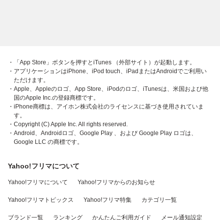
・「App Store」ボタンを押すとiTunes （外部サイト）が起動します。
・アプリケーションはiPhone、iPod touch、iPadまたはAndroidでご利用い
ただけます。
・Apple、Appleのロゴ、App Store、iPodのロゴ、iTunesは、米国および他
国のApple Inc.の登録商標です。
・iPhone商標は、アイホン株式会社のライセンスに基づき使用されていま
す。
・Copyright (C) Apple Inc. All rights reserved.
・Android、Androidロゴ、Google Play 、および Google Play ロゴは、
Google LLC の商標です。
Yahoo!フリマについて
Yahoo!フリマについて
Yahoo!フリマからのお知らせ
Yahoo!フリマトピックス
Yahoo!フリマ特集
カテゴリ一覧
ブランド一覧
ランキング
かんたんご利用ガイド
メール通知設定