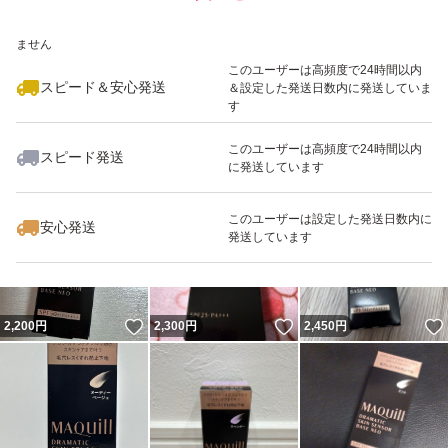
いいね！
いいね！
2,170
※このバッジは実績に基づく表示であり、発送を保証しているものではあり
円
2,170
円
2,190
円
ません
このユーザーは高頻度で24時間以内
スピード＆安心発送
＆設定した発送日数内に発送していま
す
このユーザーは高頻度で24時間以内
スピード発送
に発送しています
いいね！
いいね！
2,190
円
2,190
円
2,350
円
このユーザーは設定した発送日数内に
安心発送
発送しています
いいね！
いいね！
2,200
円
2,300
円
2,450
円