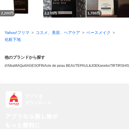
2,200
円
2,170
円
1,700
円
Yahoo!フリマ
コスメ、美容、ヘアケア
ベースメイク
化粧下地
他のブランドから探す
d'Alba
MAQuillAGE
SOFINA
cle de peau BEAUTE
PAUL&JOE
Kanebo
TIRTIR
SHI