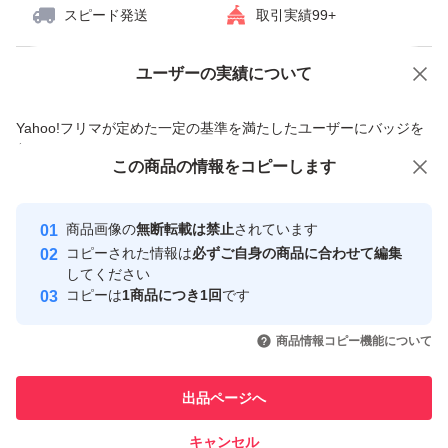
スピード発送
取引実績99+
ユーザーの実績について
価格の相談
商品への質問
商品への質問からの値下げ交渉、不適切なカテゴリ変更依頼は禁止です
Yahoo!フリマが定めた一定の基準を満たしたユーザーにバッジを
付与しています
この商品をみている人にオススメ
この商品の情報をコピーします
安心取引出品者
最大10%対象
最大10%対象
Yahoo!フリマの基準をクリアした安
安心取引出品者
商品画像の
無断転載は禁止
されています
心・安全なユーザーです
コピーされた情報は
必ずご自身の商品に合わせて編集
取引実績
してください
コピーは
1商品につき1回
です
このユーザーはYahoo!フリマの取
取引実績◯+
いいね！
いいね！
2,220
円
2,220
円
2,250
円
引を完了させた実績があります
商品情報コピー機能について
最大10%対象
最大10%対象
このユーザーは他フリマサービス
他フリマ実績◯+
出品ページへ
での取引実績があります
キャンセル
スピード&安心発送