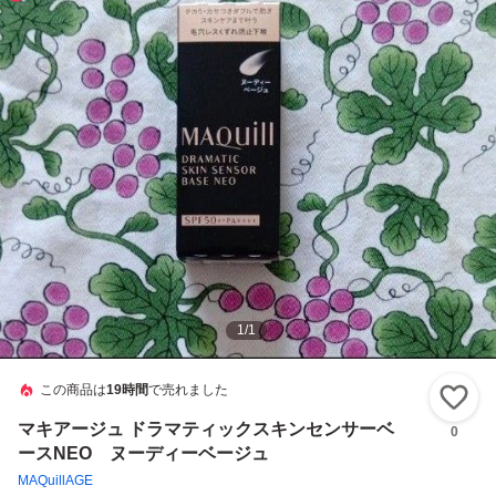
1
/
1
この商品は
19時間
で売れました
い
マキアージュ ドラマティックスキンセンサーベ
0
ースNEO ヌーディーベージュ
MAQuillAGE