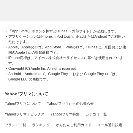
・「App Store」ボタンを押すとiTunes （外部サイト）が起動します。
・アプリケーションはiPhone、iPod touch、iPadまたはAndroidでご利用い
ただけます。
・Apple、Appleのロゴ、App Store、iPodのロゴ、iTunesは、米国および他
国のApple Inc.の登録商標です。
・iPhone商標は、アイホン株式会社のライセンスに基づき使用されていま
す。
・Copyright (C) Apple Inc. All rights reserved.
・Android、Androidロゴ、Google Play 、および Google Play ロゴは、
Google LLC の商標です。
Yahoo!フリマについて
Yahoo!フリマについて
Yahoo!フリマからのお知らせ
Yahoo!フリマトピックス
Yahoo!フリマ特集
カテゴリ一覧
ブランド一覧
ランキング
かんたんご利用ガイド
メール通知設定