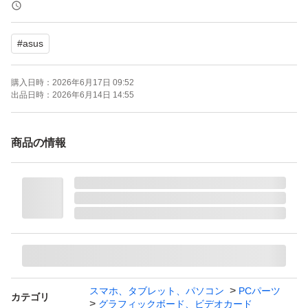
搭載チップ（NVIDIA）：GeForce RTX 4060 Ti
メモリ容量：16.0 GB
#
asus
メモリ規格：GDDR6
メモリバス：128.0 bit
購入日時：
2026年6月17日 09:52
メモリクロック：18.0 GHz
出品日時：
2026年6月14日 14:55
バスインターフェイス：PCI Express 4.0
出力端子：HDMI 1ポート DisplayPort 3ポート
商品の情報
補助電源：8pin
冷却ファン：空冷（デュアルファン）
専有スロット：2.5 スロット
幅（長さ）：227.2 mm
スマホ、タブレット、パソコン
PCパーツ
カテゴリ
グラフィックボード、ビデオカード