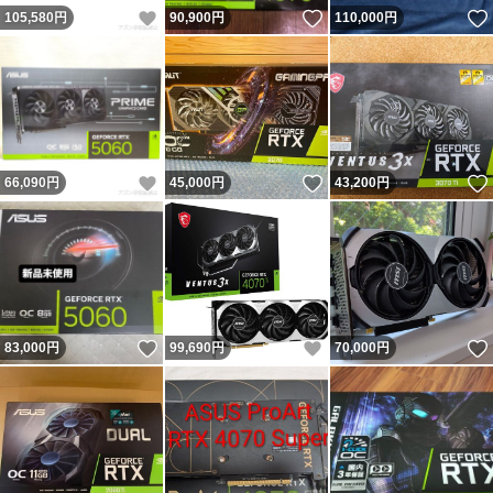
いいね！
いいね！
105,580
円
90,900
円
110,000
円
いいね！
いいね！
66,090
円
45,000
円
43,200
円
いいね！
いいね！
83,000
円
99,690
円
70,000
円