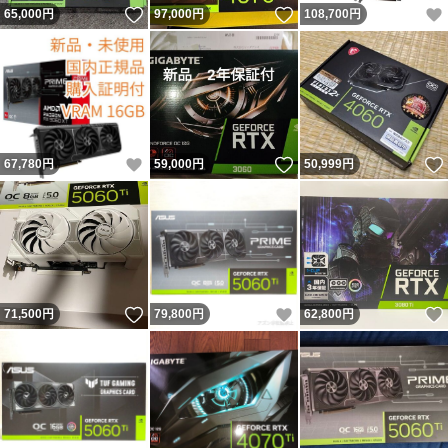
いいね！
いいね！
65,000
円
97,000
円
108,700
円
いいね！
いいね！
67,780
円
59,000
円
50,999
円
いいね！
いいね！
71,500
円
79,800
円
62,800
円