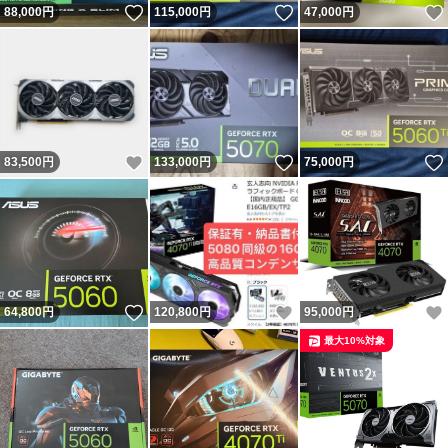
いいね！
いいね！
88,000
円
115,000
円
47,000
円
いいね！
いいね！
83,500
円
133,000
円
75,000
円
いいね！
いいね！
64,800
円
120,800
円
95,000
円
最大10%対象