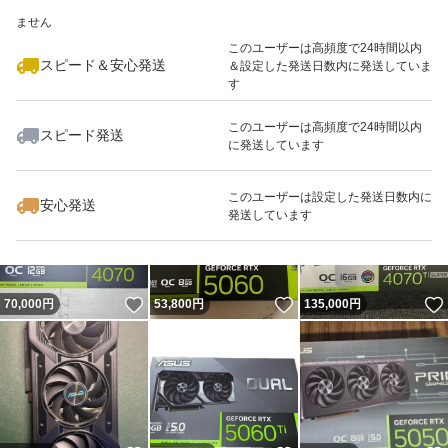
いいね！
いいね！
48,800
※このバッジは実績に基づく表示であり、発送を保証しているものではあり
円
65,000
円
80,000
円
ません
このユーザーは高頻度で24時間以内
スピード＆安心発送
＆設定した発送日数内に発送していま
す
このユーザーは高頻度で24時間以内
スピード発送
に発送しています
いいね！
いいね！
68,000
円
96,800
円
10,000
円
最大10%対象
このユーザーは設定した発送日数内に
安心発送
発送しています
いいね！
いいね！
70,000
円
53,800
円
135,000
円