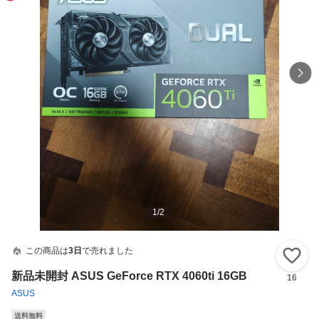
1
/
2
この商品は
3日
で売れました
い
新品未開封 ASUS GeForce RTX 4060ti 16GB
16
ASUS
送料無料