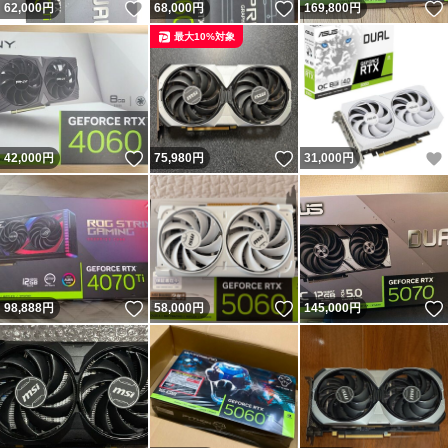
いいね！
いいね！
62,000
円
68,000
円
169,800
円
最大10%対象
いいね！
いいね！
42,000
円
75,980
円
31,000
円
いいね！
いいね！
98,888
円
58,000
円
145,000
円