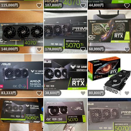
いいね！
いいね！
115,000
円
107,800
円
44,800
円
いいね！
いいね！
140,000
円
178,000
円
68,999
円
いいね！
いいね！
83,333
円
38,600
円
80,800
円