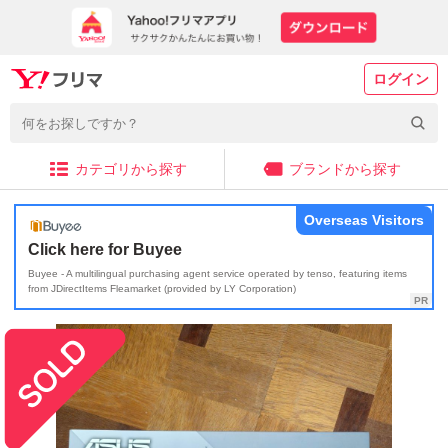
ログイン
カテゴリから探す
ブランドから探す
Overseas Visitors
Click here for Buyee
Buyee - A multilingual purchasing agent service operated by tenso, featuring items
from JDirectItems Fleamarket (provided by LY Corporation)