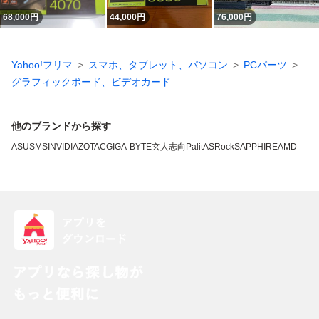
68,000
円
44,000
円
76,000
円
Yahoo!フリマ
スマホ、タブレット、パソコン
PCパーツ
グラフィックボード、ビデオカード
他のブランドから探す
ASUS
MSI
NVIDIA
ZOTAC
GIGA-BYTE
玄人志向
Palit
ASRock
SAPPHIRE
AMD