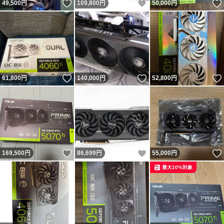
いいね！
いいね！
49,500
円
109,800
円
50,000
円
いいね！
いいね！
61,800
円
140,000
円
52,800
円
いいね！
いいね！
169,500
円
86,699
円
55,000
円
最大10%対象