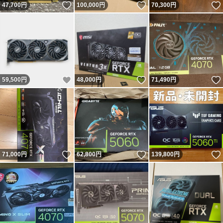
いいね！
いいね！
47,700
円
100,000
円
70,300
円
いいね！
いいね！
59,500
円
48,000
円
71,490
円
いいね！
いいね！
71,000
円
62,800
円
139,800
円