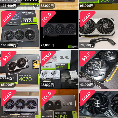
いいね！
136,600
円
52,000
円
95,000
円
164,800
円
77,000
円
70,000
円
65,000
円
42,800
円
43,000
円