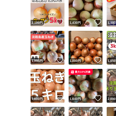
いいね！
いいね
2,100
円
1,430
円
1,980
いいね！
いいね
1,995
円
1,000
円
1,650
最大10%対象
いいね！
いいね
1,600
円
1,640
円
2,600