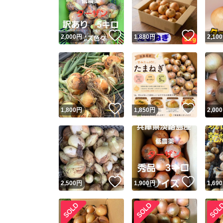
他フ
いいね！
いいね
2,000
円
1,880
円
2,100
スピード
※このバッ
スピ
いいね！
いいね
1,800
円
1,850
円
2,000
スピ
安心
いいね！
いいね
2,500
円
1,900
円
1,690