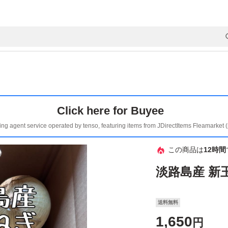
Click here for Buyee
ing agent service operated by tenso, featuring items from JDirectItems Fleamarket 
この商品は
12時間
淡路島産 新
送料無料
1,650
円