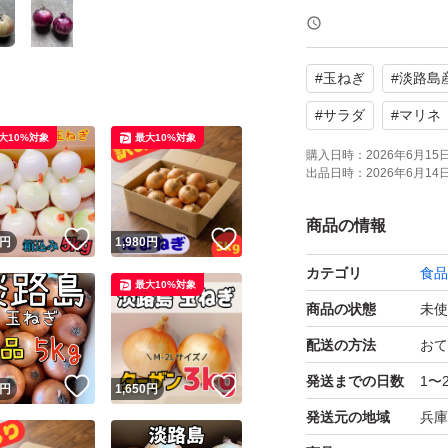
皮をめくれば問題
#
玉ねぎ
#
淡路島
＊早生品種の訳あ
がりください
#
サラダ
#
マリネ
大10%対象
最大10%対象
購入日時：
2026年6月15日 
出品日時：
2026年6月14日 
みずみずしく、ス
美味しい品種です
商品の情報
！
いいね！
いいね！
円
1,980
円
カテゴリ
食品
最大10%対象
商品の状態
未使
配送の方法
おて
発送までの日数
1〜
！
いいね！
いいね！
円
1,650
円
発送元の地域
兵庫