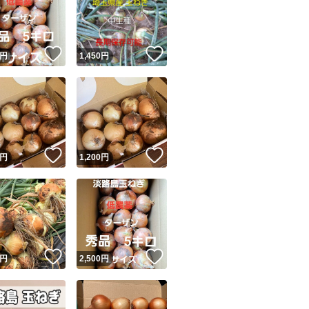
！
いいね！
いいね！
円
1,450
円
ユーザーの実績について
！
いいね！
いいね！
円
1,200
円
o!フリマが定めた一定の基準を満たしたユーザーにバッジを付与しています
出品者
この商品の情報をコピーします
取引出品者
Yahoo!フリマの基準をクリアした安心・安全なユーザーです
！
いいね！
いいね！
商品画像の
無断転載は禁止
されています
円
2,500
円
コピーされた情報は
必ずご自身の商品に合わせて編集
してください
コピーは
1商品につき1回
です
実績◯+
このユーザーはYahoo!フリマの取引を完了させた実績があり