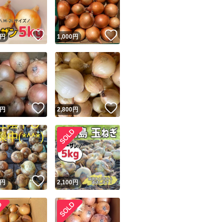
商品情報コピー機
リマ実績◯+
このユーザーは他フリマサービスでの取引実績があります
！
いいね！
いいね！
円
1,000
円
出品ページへ
&安心発送
キャンセル
ジは実績に基づく表示であり、発送を保証しているものではありません
このユーザーは高頻度で24時間以内＆設定した発送日数内に
ード＆安心発送
ます
！
いいね！
いいね！
円
2,800
円
ード発送
このユーザーは高頻度で24時間以内に発送しています
発送
このユーザーは設定した発送日数内に発送しています
！
いいね！
円
2,100
円