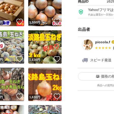
商品ID
z62
Yahoo!フリ
代金は運営が一旦預か
！
いいね！
いいね！
円
1,550
円
出品者
piccola.f
！
いいね！
いいね！
円
1,630
円
スピード発送
価格の
商品への質問
！
いいね！
いいね！
円
1,630
円