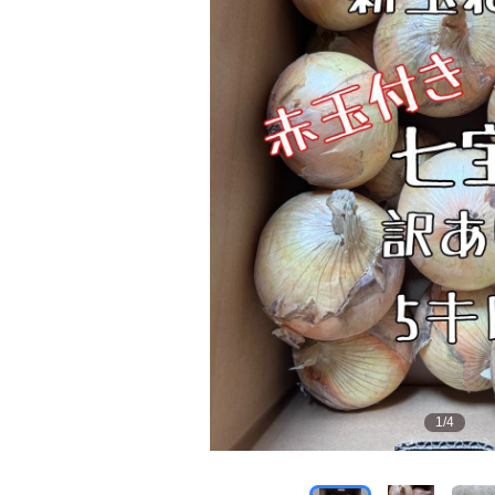
1
/
4