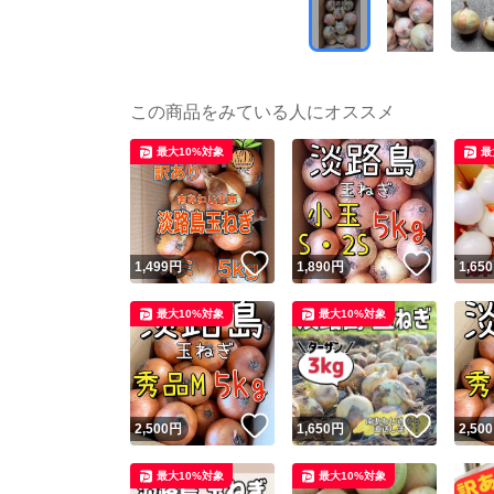
この商品をみている人にオススメ
最大10%対象
最
いいね！
いいね
1,499
円
1,890
円
1,650
最大10%対象
最大10%対象
いいね！
いいね
2,500
円
1,650
円
2,500
最大10%対象
最大10%対象