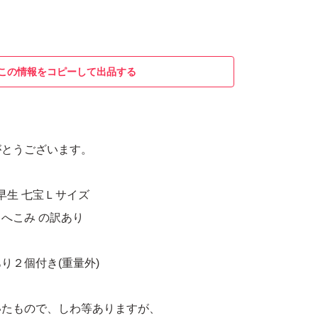
この情報をコピーして出品する
がとうございます。
早生 七宝Ｌサイズ
へこみ の訳あり
り２個付き(重量外)
いたもので、しわ等ありますが、