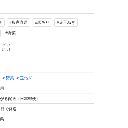
なくお召し上がりいただけます
産
#
農家直送
#
訳あり
#
赤玉ねぎ
りのため、冷暗所に保存し、お早めにお召し上
#
野菜
02:52
14:51
ライス・サラダなどの生食、加熱料理も甘くて
。
野菜
玉ねぎ
用
がる配送（日本郵便）
2日で発送
県