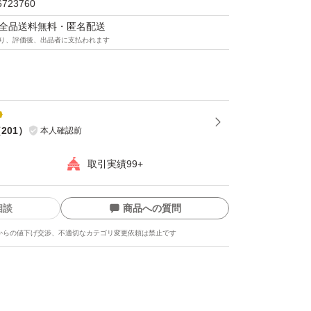
6723760
マは全品送料無料・匿名配送
り、評価後、出品者に支払われます
（
201
）
本人確認前
取引実績99+
相談
商品への質問
からの値下げ交渉、不適切なカテゴリ変更依頼は禁止です