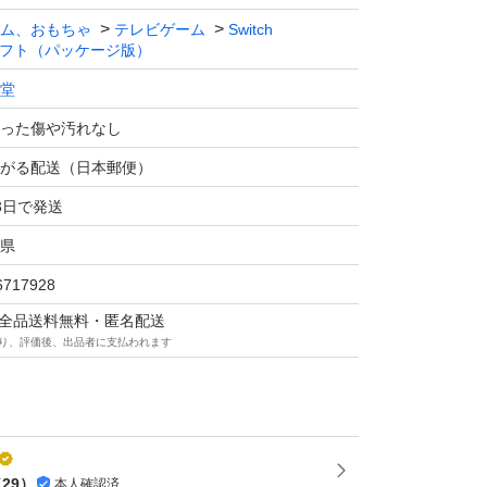
ム、おもちゃ
テレビゲーム
Switch
フト（パッケージ版）
堂
った傷や汚れなし
がる配送（日本郵便）
3日で発送
県
6717928
マは全品送料無料・匿名配送
り、評価後、出品者に支払われます
（
29
）
本人確認済