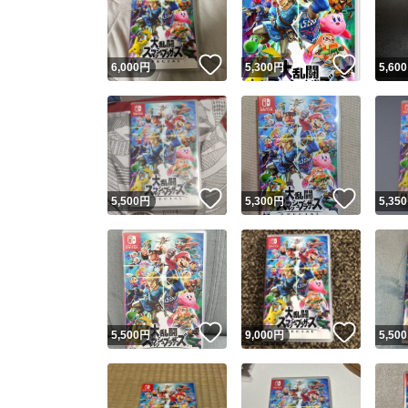
他フ
いいね！
いいね
6,000
円
5,300
円
5,600
スピード
※このバッ
スピ
いいね！
いいね
5,500
円
5,300
円
5,350
スピ
安心
いいね！
いいね
5,500
円
9,000
円
5,500