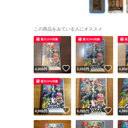
この商品をみている人にオススメ
最大10%対象
最大10%対象
最
いいね！
いいね
4,900
円
5,000
円
4,800
最大10%対象
いいね！
いいね
4,980
円
6,080
円
4,980