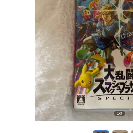
1
/
3