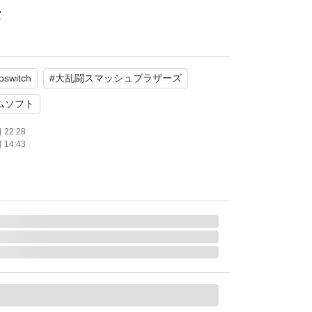
堂
傷や汚れなし
oswitch
#
大乱闘スマッシュブラザーズ
だけプレイしました。
ムソフト
22:28
14:43