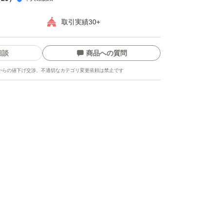
取引実績30+
相談
商品への質問
からの値下げ交渉、不適切なカテゴリ変更依頼は禁止です
ます