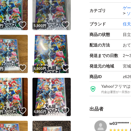
ゲー
カテゴリ
ソ
ブランド
任天
！
いいね！
いいね！
円
5,900
円
商品の状態
目立
配送の方法
おて
発送までの日数
2〜
発送元の地域
宮城
！
いいね！
いいね！
円
4,900
円
商品ID
z62
Yahoo!フリ
代金は運営が一旦預か
出品者
！
いいね！
いいね！
円
4,950
円
w03********