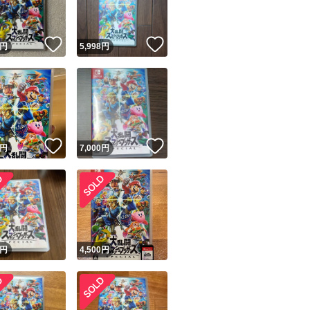
！
いいね！
いいね！
円
5,998
円
！
いいね！
いいね！
円
7,000
円
！
円
4,500
円