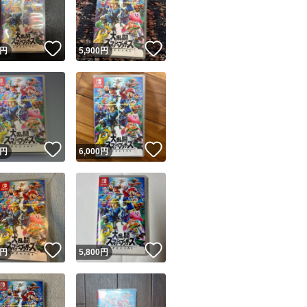
商品情報コピー機
リマ実績◯+
このユーザーは他フリマサービスでの取引実績があります
！
いいね！
いいね！
円
5,900
円
出品ページへ
&安心発送
キャンセル
ジは実績に基づく表示であり、発送を保証しているものではありません
このユーザーは高頻度で24時間以内＆設定した発送日数内に
ード＆安心発送
ます
！
いいね！
いいね！
円
6,000
円
ード発送
このユーザーは高頻度で24時間以内に発送しています
発送
このユーザーは設定した発送日数内に発送しています
！
いいね！
いいね！
円
5,800
円