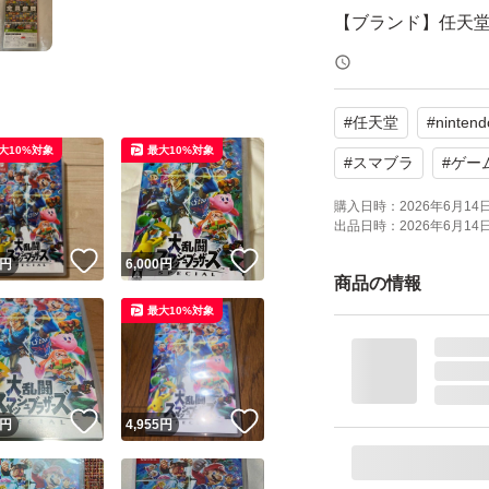
【ブランド】任天
【状態】目立った
#
任天堂
#
nintend
開封品です。数回
大10%対象
最大10%対象
#
スマブラ
#
ゲー
購入日時：
2026年6月14日 
出品日時：
2026年6月14日 
！
いいね！
いいね！
円
6,000
円
商品の情報
最大10%対象
！
いいね！
いいね！
円
4,955
円