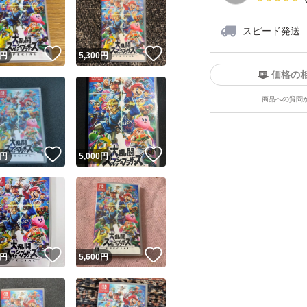
スピード発送
！
いいね！
いいね！
円
5,300
円
価格の
商品への質問
ユーザーの実績について
！
いいね！
いいね！
円
5,000
円
o!フリマが定めた一定の基準を満たしたユーザーにバッジを付与しています
出品者
この商品の情報をコピーします
取引出品者
Yahoo!フリマの基準をクリアした安心・安全なユーザーです
！
いいね！
いいね！
商品画像の
無断転載は禁止
されています
円
5,600
円
コピーされた情報は
必ずご自身の商品に合わせて編集
してください
コピーは
1商品につき1回
です
実績◯+
このユーザーはYahoo!フリマの取引を完了させた実績があり