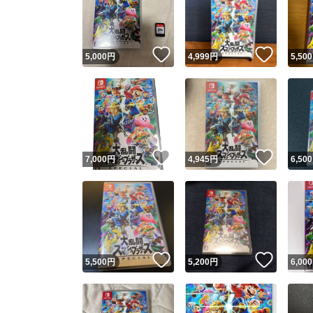
いいね！
いいね
5,000
円
4,999
円
5,500
いいね！
いいね
7,000
円
4,945
円
6,500
Yaho
安心取引
安心
いいね！
いいね
5,500
円
5,200
円
6,000
取引実績
取引