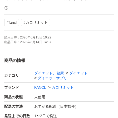
にいれて発送致しますので予めご了承下さい。
#
fancl
#
カロリミット
24時間カウントダウンボーナスの再出品対応致します。
お気軽にお声掛けください。
購入日時：
2026年6月15日 10:22
出品日時：
2026年6月14日 14:37
無関係なカテゴリーへの変更依頼には対応致しかねます。
商品の情報
他の出品物との同時購入の際は、同梱可能な品物であれば
ダイエット、健康
ダイエット
送料分を値下げしますので、必ずご購入前にお申し付けく
カテゴリ
ダイエットサプリ
ださい。ご購入の後に同梱値下げのご要望をいただいても
ブランド
FANCL
カロリミット
対応できませんので、予めご了承ください。
商品の状態
未使用
配送の方法
おてがる配送（日本郵便）
発送までの日数
1〜2日で発送