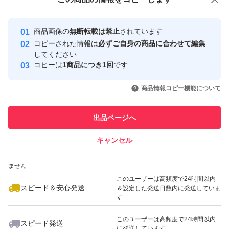
安心取引出品者
最大10%対象
最大10%対象
最大10%対象
Yahoo!フリマの基準をクリアした安
安心取引出品者
商品画像の
無断転載は禁止
されています
心・安全なユーザーです
コピーされた情報は
必ずご自身の商品に合わせて編集
取引実績
してください
コピーは
1商品につき1回
です
このユーザーはYahoo!フリマの取
取引実績◯+
いいね！
いいね！
2,470
円
2,430
円
3,610
円
引を完了させた実績があります
商品情報コピー機能について
最大10%対象
このユーザーは他フリマサービス
他フリマ実績◯+
出品ページへ
での取引実績があります
キャンセル
スピード&安心発送
いいね！
いいね！
2,900
※このバッジは実績に基づく表示であり、発送を保証しているものではあり
円
2,680
円
2,900
円
ません
最大10%対象
このユーザーは高頻度で24時間以内
スピード＆安心発送
＆設定した発送日数内に発送していま
す
このユーザーは高頻度で24時間以内
スピード発送
に発送しています