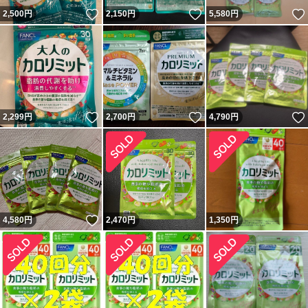
いいね！
いいね！
2,500
円
2,150
円
5,580
円
いいね！
いいね！
2,299
円
2,700
円
4,790
円
いいね！
4,580
円
2,470
円
1,350
円