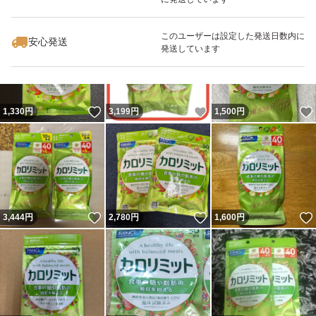
いいね！
いいね！
3,000
円
3,199
円
2,998
円
最大10%対象
最大10%対象
最大10%対象
このユーザーは設定した発送日数内に
安心発送
発送しています
いいね！
いいね！
1,330
円
3,199
円
1,500
円
いいね！
いいね！
3,444
円
2,780
円
1,600
円