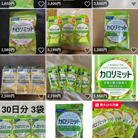
いいね！
いいね！
1,650
円
3,400
円
3,500
円
いいね！
いいね！
1,560
円
5,199
円
1,380
円
いいね！
いいね！
2,500
円
2,700
円
1,550
円
最大10%対象