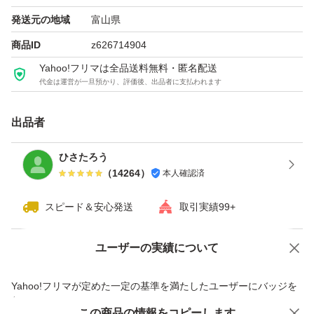
発送元の地域
富山県
商品ID
z626714904
Yahoo!フリマは全品送料無料・匿名配送
代金は運営が一旦預かり、評価後、出品者に支払われます
出品者
ひさたろう
（
14264
）
本人確認済
スピード＆安心発送
取引実績99+
ユーザーの実績について
価格の相談
商品への質問
商品への質問からの値下げ交渉、不適切なカテゴリ変更依頼は禁止です
Yahoo!フリマが定めた一定の基準を満たしたユーザーにバッジを
付与しています
この商品をみている人にオススメ
この商品の情報をコピーします