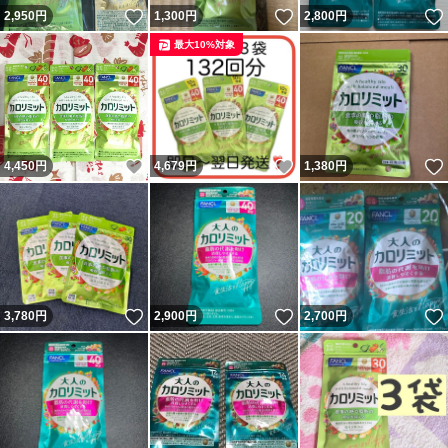
いいね！
いいね！
2,950
円
1,300
円
2,800
円
最大10%対象
いいね！
いいね！
4,450
円
4,679
円
1,380
円
いいね！
いいね！
3,780
円
2,900
円
2,700
円