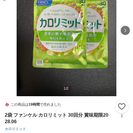
1
/
2
この商品は
19時間
で売れました
い
2袋 ファンケル カロリミット 30回分 賞味期限20
1
28.06
カロリミット