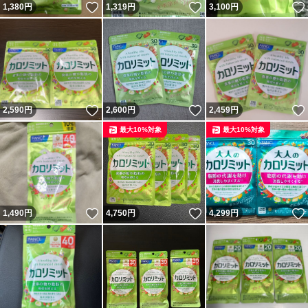
いいね！
いいね！
1,380
円
1,319
円
3,100
円
いいね！
いいね！
2,590
円
2,600
円
2,459
円
最大10%対象
最大10%対象
いいね！
いいね！
1,490
円
4,750
円
4,299
円