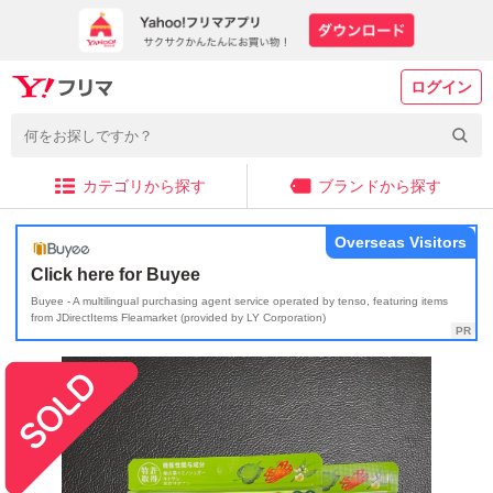
ログイン
カテゴリから探す
ブランドから探す
Overseas Visitors
Click here for Buyee
Buyee - A multilingual purchasing agent service operated by tenso, featuring items
from JDirectItems Fleamarket (provided by LY Corporation)