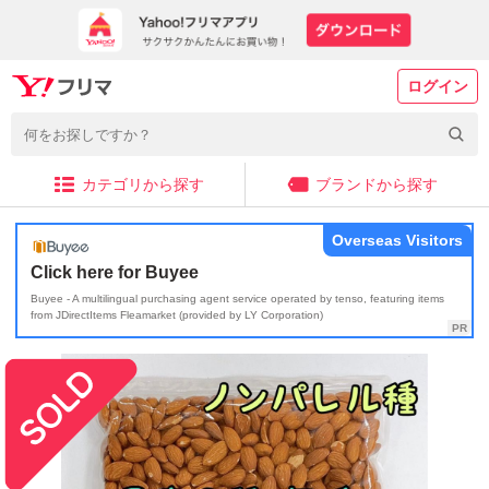
ログイン
カテゴリから探す
ブランドから探す
Overseas Visitors
Click here for Buyee
Buyee - A multilingual purchasing agent service operated by tenso, featuring items
from JDirectItems Fleamarket (provided by LY Corporation)