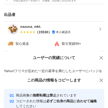
代金は運営が一旦預かり、評価後、出品者に支払われます
★チャック付き袋でのお届けですので、保存にも便利！
★ドライフルーツとナッツのミックスは発送日の袋詰めで
出品者
もナッツがしけてしまう可能性がございます。ご理解・ご
了承下さい。
nazuna_mkt.
（
15530
）
本人確認済
おやつ
安心発送
取引実績99+
低脂質
ダイエット
ユーザーの実績について
価格の相談
商品への質問
アーモンド
商品への質問からの値下げ交渉、不適切なカテゴリ変更依頼は禁止です
Yahoo!フリマが定めた一定の基準を満たしたユーザーにバッジを
ミックスナッツ
付与しています
くるみ
この商品をみている人にオススメ
この商品の情報をコピーします
安心取引出品者
カシューナッツ
最大10%対象
最大10%対象
Yahoo!フリマの基準をクリアした安
安心取引出品者
ドライフルーツ
商品画像の
無断転載は禁止
されています
心・安全なユーザーです
コピーされた情報は
必ずご自身の商品に合わせて編集
小魚
取引実績
してください