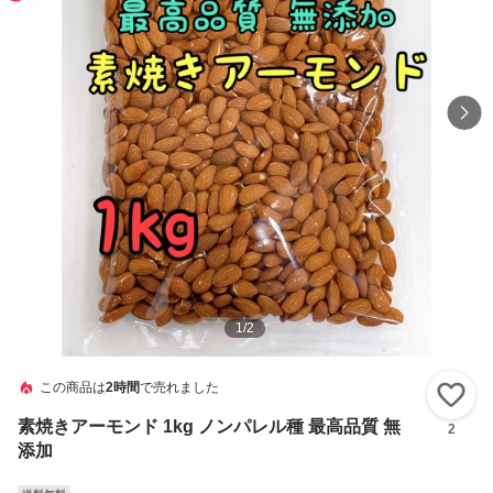
1
/
2
この商品は
2時間
で売れました
い
素焼きアーモンド 1kg ノンパレル種 最高品質 無
2
添加