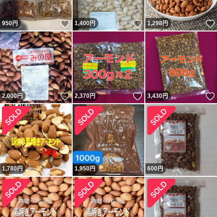
いいね！
いいね！
950
円
1,400
円
1,298
円
いいね！
いいね！
2,000
円
2,370
円
3,430
円
1,780
円
1,950
円
600
円