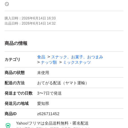
《賞味期限》
ご注文より約150日
購入日時：
2026年6月14日 16:33
(画像の賞味期限はサンプルになります。ご注文を受けて
出品日時：
2026年6月14日 14:32
から製造します！)
商品の情報
《コメント》
食品
スナック、お菓子、おつまみ
最高品質のノンパレル種のアーモンドになります。
カテゴリ
ナッツ類
ミックスナッツ
素焼き、完全無添加です^ ^
商品の状態
未使用
焙煎方法にもこだわっており、カリッとしているにもかか
配送の方法
おてがる配送（ヤマト運輸）
わらず、アーモンドの甘味がしっかり感じられます♪
発送までの日数
3〜7日で発送
煎りたての新鮮なアーモンドを是非お試しください^ ^
発送元の地域
愛知県
★全てご注文いただいてから袋詰いたしますので、新鮮な
商品ID
z626711452
ナッツをお届けいたします^ - ^
Yahoo!フリマは全品送料無料・匿名配送