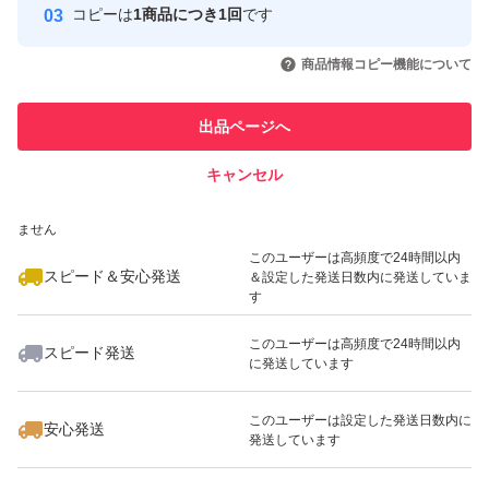
コピーは
1商品につき1回
です
このユーザーはYahoo!フリマの取
取引実績◯+
いいね！
いいね！
2,280
円
1,950
円
2,280
円
引を完了させた実績があります
商品情報コピー機能について
最大10%対象
最大10%対象
このユーザーは他フリマサービス
他フリマ実績◯+
出品ページへ
での取引実績があります
キャンセル
スピード&安心発送
いいね！
いいね！
2,130
※このバッジは実績に基づく表示であり、発送を保証しているものではあり
円
1,780
円
2,100
円
ません
最大10%対象
最大10%対象
最大10%対象
このユーザーは高頻度で24時間以内
スピード＆安心発送
＆設定した発送日数内に発送していま
す
このユーザーは高頻度で24時間以内
スピード発送
に発送しています
いいね！
いいね！
1,980
円
1,980
円
2,000
円
最大10%対象
最大10%対象
このユーザーは設定した発送日数内に
安心発送
発送しています