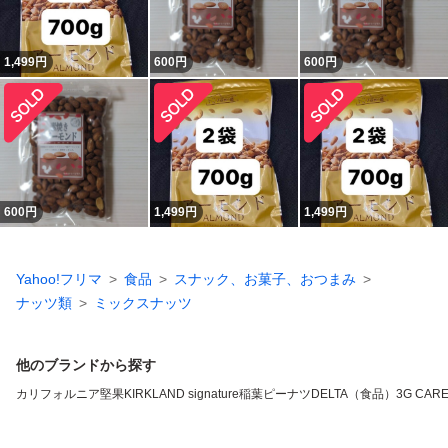
1,499
円
600
円
600
円
600
円
1,499
円
1,499
円
Yahoo!フリマ
食品
スナック、お菓子、おつまみ
ナッツ類
ミックスナッツ
他のブランドから探す
カリフォルニア堅果
KIRKLAND signature
稲葉ピーナツ
DELTA（食品）
3G CAR