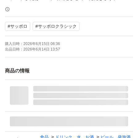
予めご了承下さい。
#
サッポロ
#
サッポロクラシック
※直接宛名シールを貼ります。
※輸送中のヘコミや擦り傷は予めご了承下さいませ。
購入日時：
2026年6月15日 06:36
出品日時：
2026年6月14日 13:57
ご了承頂ける方のみご購入お願いしますm(_ _)m
商品の情報
※お値下げはご遠慮下さいm(_ _)m
※価格相談はブロック致しますm(_ _)m
サッポロビール
クラシック
夏の爽快
サッポロクラシック
食品
ドリンク、水、お酒
ビール、発泡酒