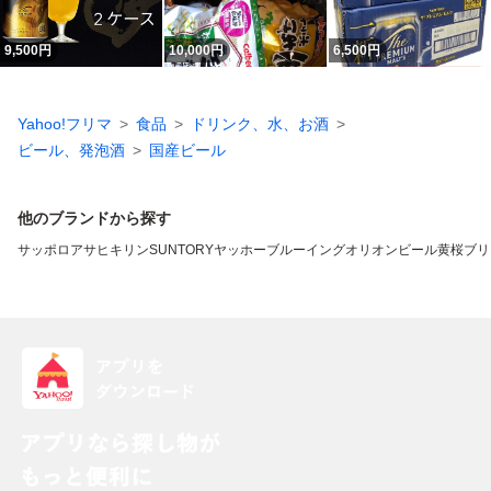
9,500
円
10,000
円
6,500
円
Yahoo!フリマ
食品
ドリンク、水、お酒
ビール、発泡酒
国産ビール
他のブランドから探す
サッポロ
アサヒ
キリン
SUNTORY
ヤッホーブルーイング
オリオンビール
黄桜
ブリ