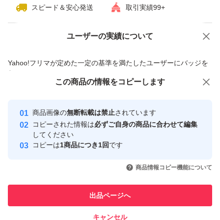
スピード＆安心発送
取引実績99+
ユーザーの実績について
価格の相談
商品への質問
商品への質問からの値下げ交渉、不適切なカテゴリ変更依頼は禁止です
Yahoo!フリマが定めた一定の基準を満たしたユーザーにバッジを
付与しています
この商品をみている人にオススメ
この商品の情報をコピーします
安心取引出品者
最大10%対象
最大10%対象
Yahoo!フリマの基準をクリアした安
安心取引出品者
商品画像の
無断転載は禁止
されています
心・安全なユーザーです
コピーされた情報は
必ずご自身の商品に合わせて編集
取引実績
してください
コピーは
1商品につき1回
です
このユーザーはYahoo!フリマの取
取引実績◯+
いいね！
いいね！
10,999
円
6,050
円
5,990
円
引を完了させた実績があります
商品情報コピー機能について
最大10%対象
最大10%対象
最大10%対象
このユーザーは他フリマサービス
他フリマ実績◯+
出品ページへ
での取引実績があります
キャンセル
スピード&安心発送