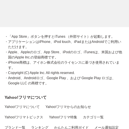
・「App Store」ボタンを押すとiTunes （外部サイト）が起動します。
・アプリケーションはiPhone、iPod touch、iPadまたはAndroidでご利用い
ただけます。
・Apple、Appleのロゴ、App Store、iPodのロゴ、iTunesは、米国および他
国のApple Inc.の登録商標です。
・iPhone商標は、アイホン株式会社のライセンスに基づき使用されていま
す。
・Copyright (C) Apple Inc. All rights reserved.
・Android、Androidロゴ、Google Play 、および Google Play ロゴは、
Google LLC の商標です。
Yahoo!フリマについて
Yahoo!フリマについて
Yahoo!フリマからのお知らせ
Yahoo!フリマトピックス
Yahoo!フリマ特集
カテゴリ一覧
ブランド一覧
ランキング
かんたんご利用ガイド
メール通知設定