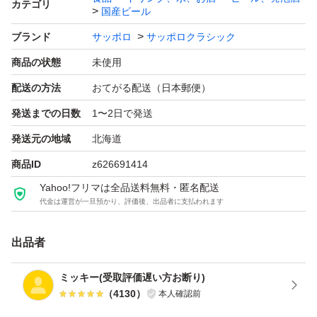
カテゴリ
国産ビール
富良野
ブランド
サッポロ
サッポロクラシック
限定
商品の状態
未使用
ヴィンテージ
春の薫り
配送の方法
おてがる配送（日本郵便）
48本
発送までの日数
1〜2日で発送
48缶
発送元の地域
北海道
商品ID
z626691414
画像無断転載禁止
Yahoo!フリマは全品送料無料・匿名配送
代金は運営が一旦預かり、評価後、出品者に支払われます
コピペ禁止
出品者
ミッキー(受取評価遅い方お断り)
（
4130
）
本人確認前