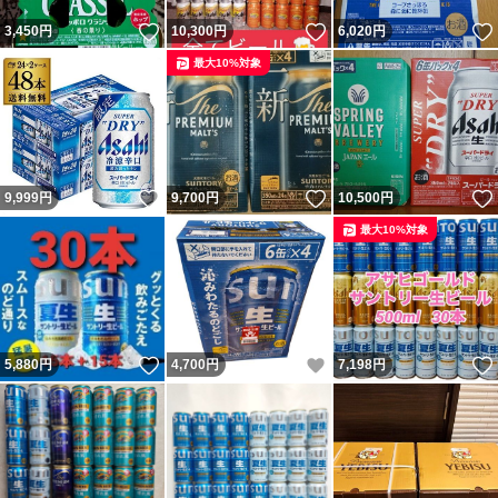
いいね！
いいね！
3,450
円
10,300
円
6,020
円
最大10%対象
いいね！
いいね！
9,999
円
9,700
円
10,500
円
最大10%対象
いいね！
いいね！
5,880
円
4,700
円
7,198
円