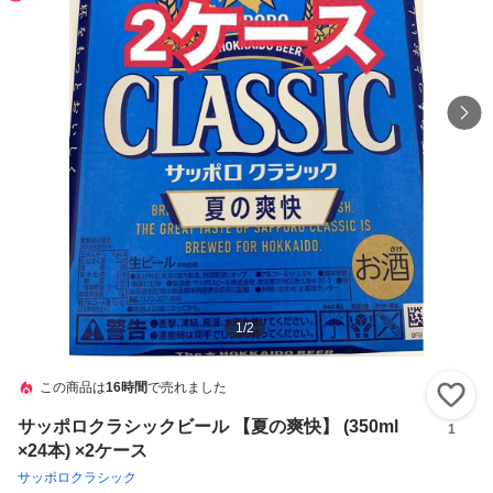
1
/
2
この商品は
16時間
で売れました
い
サッポロクラシックビール 【夏の爽快】 (350ml
1
×24本) ×2ケース
サッポロクラシック