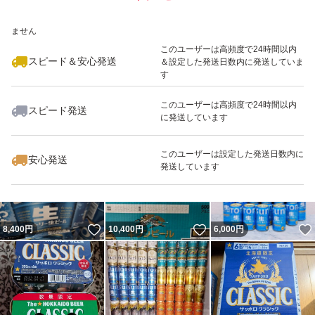
いいね！
いいね！
7,799
※このバッジは実績に基づく表示であり、発送を保証しているものではあり
円
4,900
円
3,650
円
ません
最大10%対象
最大10%対象
このユーザーは高頻度で24時間以内
スピード＆安心発送
＆設定した発送日数内に発送していま
す
このユーザーは高頻度で24時間以内
スピード発送
に発送しています
いいね！
いいね！
5,000
円
6,010
円
4,500
円
最大10%対象
最大10%対象
このユーザーは設定した発送日数内に
安心発送
発送しています
いいね！
いいね！
8,400
円
10,400
円
6,000
円