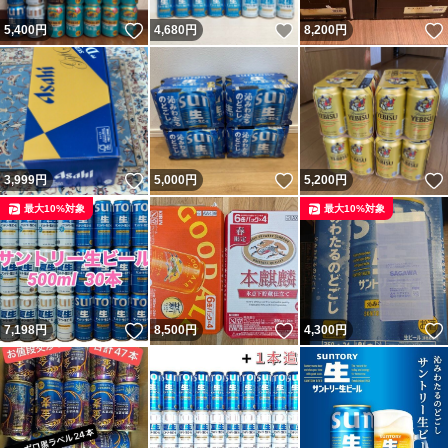
いいね！
いいね！
5,400
円
4,680
円
8,200
円
いいね！
いいね！
3,999
円
5,000
円
5,200
円
最大10%対象
最大10%対象
いいね！
いいね！
7,198
円
8,500
円
4,300
円