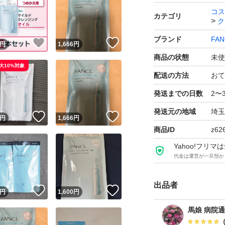
＃詰め替え
コス
カテゴリ
ク
ブランド
FAN
！
いいね！
いいね！
円
1,666
円
商品の状態
未使
大10%対象
配送の方法
おて
発送までの日数
2〜
発送元の地域
埼玉
！
いいね！
いいね！
円
1,666
円
商品ID
z62
Yahoo!フリ
代金は運営が一旦預か
出品者
！
いいね！
いいね！
円
1,600
円
馬娘 病院