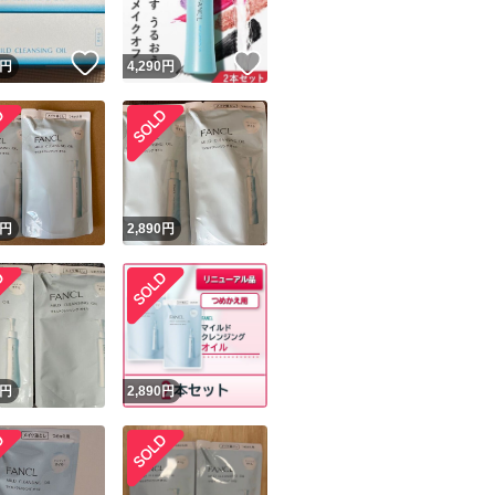
！
いいね！
いいね！
円
4,290
円
円
2,890
円
円
2,890
円