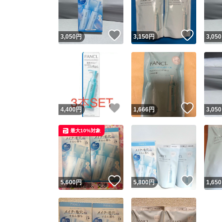
他フ
いいね！
いいね
3,050
円
3,150
円
3,050
スピード
※このバッ
スピ
いいね！
いいね
4,400
円
1,666
円
3,050
スピ
最大10%対象
安心
いいね！
いいね
5,600
円
5,800
円
1,650