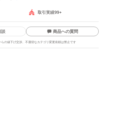
取引実績99+
相談
商品への質問
からの値下げ交渉、不適切なカテゴリ変更依頼は禁止です
ます