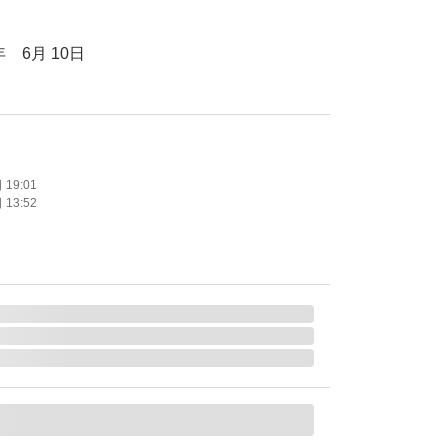
 6月 10日
法 ゆうパケットポス
届けになります。
め替え
19:01
13:52
える, マスカラも落とせる, ダブル洗顔不要
使用 紫外線吸収剤不使用 合成香料不使用
商品です。
グ オイル 115ml レフィル