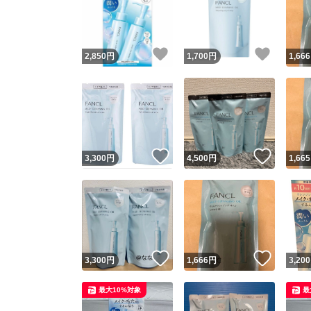
いいね！
いいね
2,850
円
1,700
円
1,666
いいね！
いいね
3,300
円
4,500
円
1,665
Yaho
安心取引
安心
いいね！
いいね
3,300
円
1,666
円
3,200
取引実績
最大10%対象
最
取引