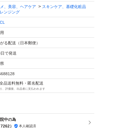
メ、美容、ヘアケア
スキンケア、基礎化粧品
レンジング
CL
用
がる配送（日本郵便）
3日で発送
県
6688128
マは全品送料無料・匿名配送
り、評価後、出品者に支払われます
通院中の為
（
7262
）
本人確認済