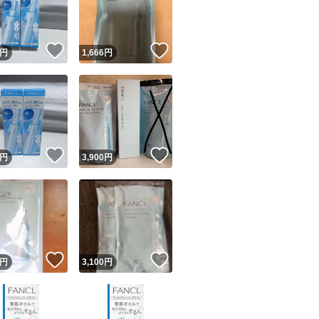
商品情報コピー機
リマ実績◯+
このユーザーは他フリマサービスでの取引実績があります
！
いいね！
いいね！
円
1,666
円
出品ページへ
&安心発送
キャンセル
ジは実績に基づく表示であり、発送を保証しているものではありません
このユーザーは高頻度で24時間以内＆設定した発送日数内に
ード＆安心発送
ます
！
いいね！
いいね！
円
3,900
円
ード発送
このユーザーは高頻度で24時間以内に発送しています
発送
このユーザーは設定した発送日数内に発送しています
！
いいね！
いいね！
円
3,100
円