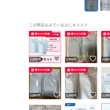
この商品をみている人にオススメ
最大10%対象
最大10%対象
最
いいね！
いいね
2,890
円
2,900
円
2,880
最大10%対象
最大10%対象
いいね！
いいね
2,899
円
2,890
円
3,090