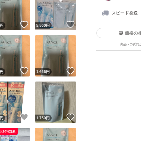
スピード発送
！
いいね！
いいね！
円
5,500
円
価格の
商品への質問
ユーザーの実績について
！
いいね！
いいね！
円
1,666
円
o!フリマが定めた一定の基準を満たしたユーザーにバッジを付与しています
出品者
この商品の情報をコピーします
取引出品者
Yahoo!フリマの基準をクリアした安心・安全なユーザーです
！
いいね！
いいね！
商品画像の
無断転載は禁止
されています
円
1,750
円
コピーされた情報は
必ずご自身の商品に合わせて編集
してください
大10%対象
コピーは
1商品につき1回
です
実績◯+
このユーザーはYahoo!フリマの取引を完了させた実績があり