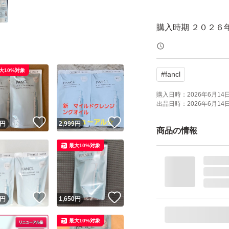
購入時期 ２０２６年
◎発送方
トmini便にて、お
大10%対象
#
fancl
種類...オイル
本体/詰め替え...詰
購入日時：
2026年6月14日 
出品日時：
2026年6月14日 
特徴...お風呂で使
！
いいね！
いいね！
円
2,999
円
商品の情報
種類：オイル
最大10%対象
肌質：普通肌
特徴：界面活性剤不
▲お値段相談不可
！
いいね！
いいね！
円
1,650
円
＃マイルドクレンジン
最大10%対象
＃FANCL