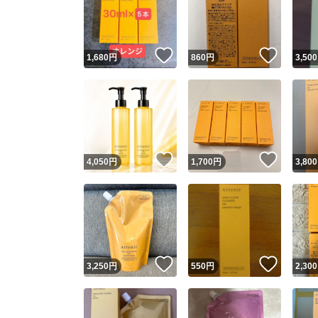
いいね！
いいね
1,680
円
860
円
3,500
いいね！
いいね
4,050
円
1,700
円
3,800
Yaho
安心取引
安心
いいね！
いいね
3,250
円
550
円
2,300
取引実績
取引