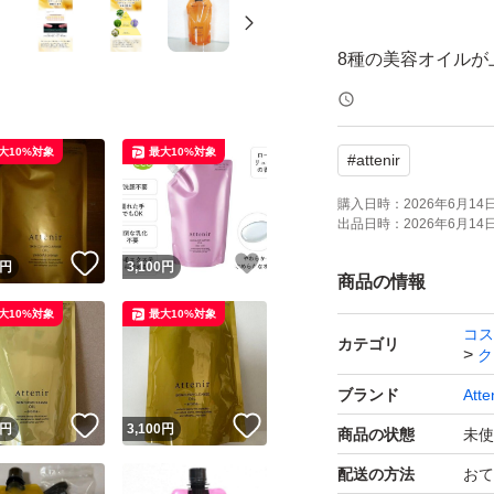
8種の美容オイルが
【商品名】スキンク
大10%対象
最大10%対象
#
attenir
パック
購入日時：
2026年6月14日 
出品日時：
2026年6月14日 
【購入日】2026年
！
いいね！
いいね！
円
3,100
円
商品の情報
【内容量】350ml
大10%対象
最大10%対象
コス
カテゴリ
ク
【商品の状態】新
ブランド
Atte
！
いいね！
いいね！
円
3,100
円
商品の状態
未使
※簡易梱包での発
配送の方法
おて