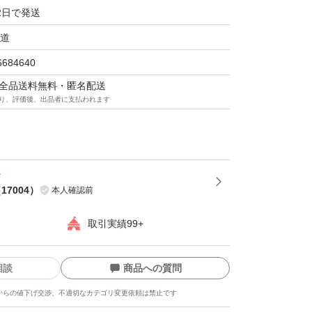
2日で発送
ある場合、発送方法の変更を＋料金で可能で
メントいただければ対応させていただきます。
道
6684640
ございますが、購入時より擦り傷などがある場
マは全品送料無料・匿名配送
り、評価後、出品者に支払われます
で、ご了承のうえご購入頂きますようお願い申
（
17004
）
本人確認前
に、第3のくすみの原因「肌ステイン」を発見。
ングオイルに配合する美容オイルで洗い流すこ
取引実績99+
でに累計1,250万本を売り上げる大ヒット商
相談
商品への質問
大人の肌のゴワつきと、それによるくすみをケ
からの値下げ交渉、不適切なカテゴリ変更依頼は禁止です
めたところ、摩擦によって、硬い角質が増える