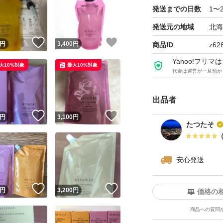
発送までの日数
1〜
※潰れ等に不安が
す。ご購入前にコ
発送元の地域
北海
！
いいね！
いいね！
円
3,400
円
商品ID
z62
※新品未使用では
Yahoo!フリ
大10%対象
最大10%対象
代金は運営が一旦預か
合がございますの
し上げます。
出品者
！
いいね！
いいね！
円
3,100
円
商品の説明
たつたそ
2016年の発売時
これを、クレンジ
安心発送
とに成功し、これま
品。
！
いいね！
いいね！
円
3,200
円
価格の
そしてこのたび、
商品への質問
アすべく研究を進