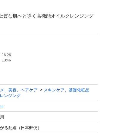
上質な肌へと導く高機能オイルクレンジング
リアクレンズオイル ピースフルオレンジ エコ
16:26
13:46
6月
メ、美容、ヘアケア
スキンケア、基礎化粧品
レンジング
品未使用
nir
用
送となります。
がる配送（日本郵便）