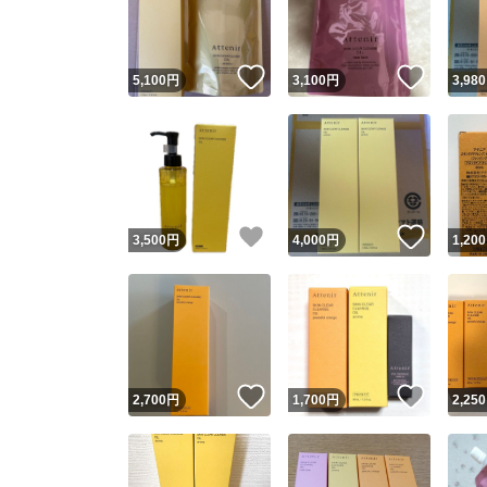
他フ
いいね！
いいね
5,100
円
3,100
円
3,980
スピード
※このバッ
スピ
いいね！
いいね
3,500
円
4,000
円
1,200
スピ
安心
いいね！
いいね
2,700
円
1,700
円
2,250