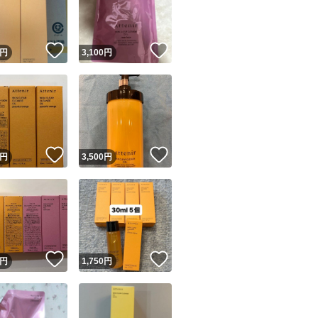
商品情報コピー機
・お肌のくすみが
・毛穴の汚れが気
リマ実績◯+
このユーザーは他フリマサービスでの取引実績があります
！
いいね！
いいね！
円
3,100
円
出品ページへ
・しっかりメイク
&安心発送
・お風呂場で濡れ
キャンセル
ジは実績に基づく表示であり、発送を保証しているものではありません
・W洗顔したくな
このユーザーは高頻度で24時間以内＆設定した発送日数内に
ード＆安心発送
ます
使い方
！
いいね！
いいね！
円
3,500
円
3プッシュ分程度を
ード発送
このユーザーは高頻度で24時間以内に発送しています
発送
このユーザーは設定した発送日数内に発送しています
！
いいね！
いいね！
円
1,750
円