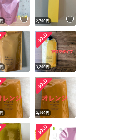
！
いいね！
いいね！
円
2,700
円
！
円
3,200
円
円
3,100
円