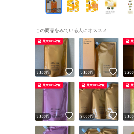
この商品をみている人にオススメ
最大10%対象
最
いいね！
いいね
3,100
円
5,100
円
3,200
最大10%対象
最大10%対象
最
いいね！
いいね
3,100
円
9,000
円
3,100