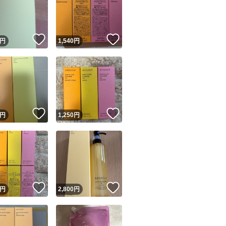
現象を発見。
摩擦ダメージを生
！
いいね！
いいね！
円
1,540
円
ないかと、逆転の
角層をほぐし、や
浸透を高め、透明
ユーザーの実績について
肌表面をやわらかく
！
いいね！
いいね！
円
1,250
円
に。
o!フリマが定めた一定の基準を満たしたユーザーにバッジを付与しています
極限まで摩擦を抑
出品者
8種の美容オイルで
この商品の情報をコピーします
取引出品者
Yahoo!フリマの基準をクリアした安心・安全なユーザーです
のメイクも軽く落
！
いいね！
いいね！
商品画像の
無断転載は禁止
されています
濡れた手でも使える
円
2,800
円
コピーされた情報は
必ずご自身の商品に合わせて編集
してください
コピーは
1商品につき1回
です
実績◯+
このユーザーはYahoo!フリマの取引を完了させた実績があり
対応肌質:全肌質