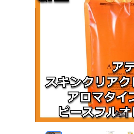
1
/
10