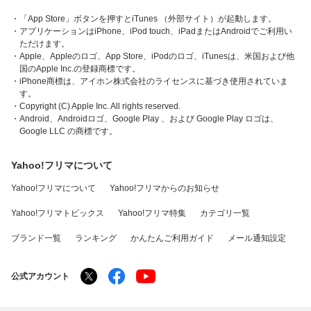
・「App Store」ボタンを押すとiTunes （外部サイト）が起動します。
・アプリケーションはiPhone、iPod touch、iPadまたはAndroidでご利用い
ただけます。
・Apple、Appleのロゴ、App Store、iPodのロゴ、iTunesは、米国および他
国のApple Inc.の登録商標です。
・iPhone商標は、アイホン株式会社のライセンスに基づき使用されていま
す。
・Copyright (C) Apple Inc. All rights reserved.
・Android、Androidロゴ、Google Play 、および Google Play ロゴは、
Google LLC の商標です。
Yahoo!フリマについて
Yahoo!フリマについて
Yahoo!フリマからのお知らせ
Yahoo!フリマトピックス
Yahoo!フリマ特集
カテゴリ一覧
ブランド一覧
ランキング
かんたんご利用ガイド
メール通知設定
公式アカウント