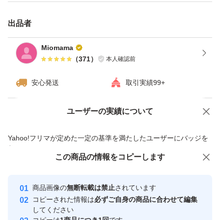
出品者
Miomama
（
371
）
本人確認前
安心発送
取引実績99+
ユーザーの実績について
価格の相談
商品への質問
商品への質問からの値下げ交渉、不適切なカテゴリ変更依頼は禁止です
Yahoo!フリマが定めた一定の基準を満たしたユーザーにバッジを
付与しています
この商品をみている人にオススメ
この商品の情報をコピーします
安心取引出品者
最大10%対象
最大10%対象
最大10%対象
Yahoo!フリマの基準をクリアした安
安心取引出品者
商品画像の
無断転載は禁止
されています
心・安全なユーザーです
コピーされた情報は
必ずご自身の商品に合わせて編集
取引実績
してください