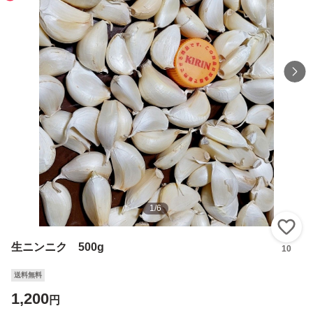
1
/
6
い
生ニンニク 500g
10
送料無料
1,200
円