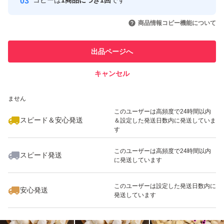
コピーは
1商品につき1回
です
このユーザーはYahoo!フリマの取
取引実績◯+
いいね！
いいね！
1,100
円
1,500
円
1,300
円
引を完了させた実績があります
商品情報コピー機能について
最大10%対象
このユーザーは他フリマサービス
他フリマ実績◯+
出品ページへ
での取引実績があります
キャンセル
スピード&安心発送
いいね！
いいね！
1,333
※このバッジは実績に基づく表示であり、発送を保証しているものではあり
円
1,300
円
1,333
円
ません
このユーザーは高頻度で24時間以内
スピード＆安心発送
＆設定した発送日数内に発送していま
す
このユーザーは高頻度で24時間以内
スピード発送
に発送しています
いいね！
いいね！
1,200
円
1,300
円
1,333
円
最大10%対象
このユーザーは設定した発送日数内に
安心発送
発送しています