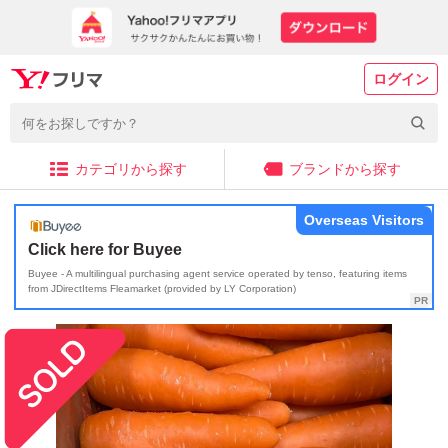
ログイン
カテゴリから探す
ブランドから探す
Overseas Visitors
Click here for Buyee
Buyee - A multilingual purchasing agent service operated by tenso, featuring items
from JDirectItems Fleamarket (provided by LY Corporation)