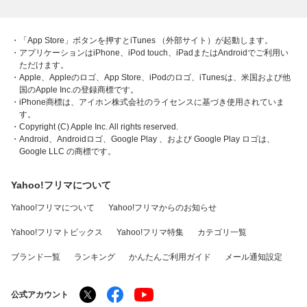
・「App Store」ボタンを押すとiTunes （外部サイト）が起動します。
・アプリケーションはiPhone、iPod touch、iPadまたはAndroidでご利用い
ただけます。
・Apple、Appleのロゴ、App Store、iPodのロゴ、iTunesは、米国および他
国のApple Inc.の登録商標です。
・iPhone商標は、アイホン株式会社のライセンスに基づき使用されていま
す。
・Copyright (C) Apple Inc. All rights reserved.
・Android、Androidロゴ、Google Play 、および Google Play ロゴは、
Google LLC の商標です。
Yahoo!フリマについて
Yahoo!フリマについて
Yahoo!フリマからのお知らせ
Yahoo!フリマトピックス
Yahoo!フリマ特集
カテゴリ一覧
ブランド一覧
ランキング
かんたんご利用ガイド
メール通知設定
公式アカウント