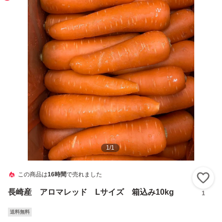
1
/
1
この商品は
16時間
で売れました
い
長崎産 アロマレッド Lサイズ 箱込み10kg
1
送料無料