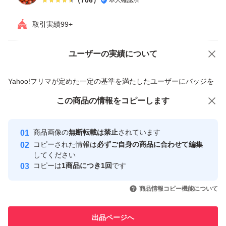
取引実績99+
ユーザーの実績について
価格の相談
商品への質問
商品への質問からの値下げ交渉、不適切なカテゴリ変更依頼は禁止です
Yahoo!フリマが定めた一定の基準を満たしたユーザーにバッジを
付与しています
この商品をみている人にオススメ
この商品の情報をコピーします
安心取引出品者
最大10%対象
最大10%対象
Yahoo!フリマの基準をクリアした安
安心取引出品者
商品画像の
無断転載は禁止
されています
心・安全なユーザーです
コピーされた情報は
必ずご自身の商品に合わせて編集
取引実績
してください
コピーは
1商品につき1回
です
このユーザーはYahoo!フリマの取
取引実績◯+
いいね！
いいね！
2,061
円
3,580
円
3,580
円
引を完了させた実績があります
商品情報コピー機能について
このユーザーは他フリマサービス
他フリマ実績◯+
出品ページへ
での取引実績があります