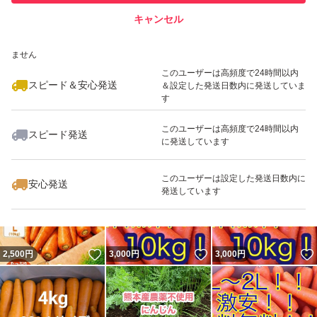
キャンセル
スピード&安心発送
いいね！
いいね！
1,425
※このバッジは実績に基づく表示であり、発送を保証しているものではあり
円
3,200
円
2,500
円
ません
最大10%対象
最大10%対象
このユーザーは高頻度で24時間以内
スピード＆安心発送
＆設定した発送日数内に発送していま
す
このユーザーは高頻度で24時間以内
スピード発送
に発送しています
いいね！
いいね！
1,852
円
2,580
円
2,580
円
このユーザーは設定した発送日数内に
安心発送
発送しています
いいね！
いいね！
2,500
円
3,000
円
3,000
円