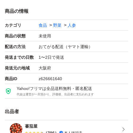
商品の情報
カテゴリ
食品
野菜
人参
商品の状態
未使用
配送の方法
おてがる配送（ヤマト運輸）
発送までの日数
1〜2日で発送
発送元の地域
大阪府
商品ID
z626661640
Yahoo!フリマは全品送料無料・匿名配送
代金は運営が一旦預かり、評価後、出品者に支払われます
出品者
蕃茄屋
（
706
）
本人確認済