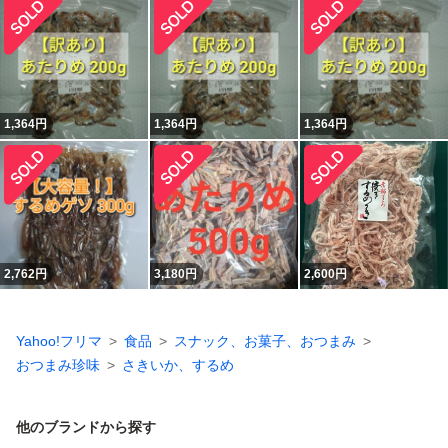
1,364
円
1,364
円
1,364
円
2,762
円
3,180
円
2,600
円
Yahoo!フリマ
食品
スナック、お菓子、おつまみ
おつまみ珍味
さきいか、するめ
他のブランドから探す