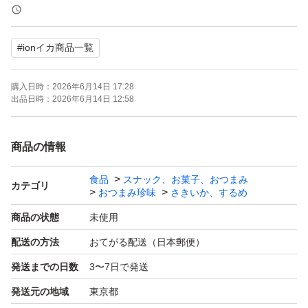
場合があります）
【アレルゲン】いか・乳糖
#
ionイカ商品一覧
【保存方法 】直射日光、高温、多湿を避け、涼しい場所
で保管して下さい。
購入日時：
2026年6月14日 17:28
出品日時：
2026年6月14日 12:58
【訳ありの理由】規格外のサイズや少しキズのあるものな
どがあります。
商品の情報
食品
スナック、お菓子、おつまみ
素材本来の旨味をいかした素朴な味わい
カテゴリ
おつまみ珍味
さきいか、するめ
炙り焼きの香ばしい風味と食感
商品の状態
未使用
配送の方法
おてがる配送（日本郵便）
酒の肴、仕事のお供、お子様のおやつにおすすめです。
発送までの日数
3〜7日で発送
また、醤油漬け、こんにゃくや里芋との煮物、炊き込みご
発送元の地域
東京都
飯などの調理にもお召し上がりいただけます。