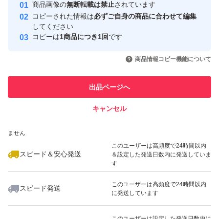
安心取引出品者
…
商品画像の
無断転載は禁止
されています
心・安全なユーザーです
コピーされた情報は
必ずご自身の商品に合わせて編集
取引実績
してください
その他ご相談は購入前にお願い致します。
コピーは
1商品につき1回
です
このユーザーはYahoo!フリマの取
取引実績◯+
いいね！
いいね！
2,263
円
2,263
円
2,263
円
引を完了させた実績があります
商品情報コピー機能について
最大10%対象
#スルメイカ
このユーザーは他フリマサービス
#するめいか
他フリマ実績◯+
出品ページへ
での取引実績があります
#おつまみ
キャンセル
スピード&安心発送
#おやつ
いいね！
いいね！
2,762
※このバッジは実績に基づく表示であり、発送を保証しているものではあり
円
2,230
円
1,228
円
#あたりめ
ません
このユーザーは高頻度で24時間以内
スピード＆安心発送
＆設定した発送日数内に発送していま
す
このユーザーは高頻度で24時間以内
スピード発送
に発送しています
いいね！
いいね！
4,708
円
2,762
円
1,228
円
このユーザーは設定した発送日数内に