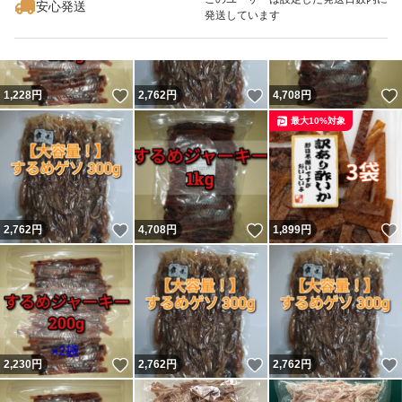
安心発送
発送しています
いいね！
いいね！
1,228
円
2,762
円
4,708
円
最大10%対象
いいね！
いいね！
2,762
円
4,708
円
1,899
円
いいね！
いいね！
2,230
円
2,762
円
2,762
円