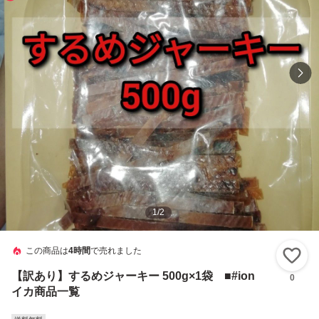
1
/
2
この商品は
4時間
で売れました
い
【訳あり】するめジャーキー 500g×1袋 ■#ion
0
イカ商品一覧