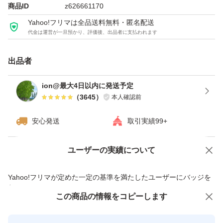
商品ID
z626661170
【発送と価格について】
Yahoo!フリマは全品送料無料・匿名配送
代金は運営が一旦預かり、評価後、出品者に支払われます
単品での値下げ不可
クラフト封筒、宅配ビニール袋、クッション封筒、ダンボ
出品者
ール箱などにそのまま入れて発送予定です。
ion@最大4日以内に発送予定
（
3645
）
本人確認前
▼ゆうパケットポスト（匿名・追跡）発送
1袋→2,262円
安心発送
取引実績99+
▼宅急便コンパクト（匿名・追跡）発送
ユーザーの実績について
価格の相談
商品への質問
2袋→4,661円
商品への質問からの値下げ交渉、不適切なカテゴリ変更依頼は禁止です
Yahoo!フリマが定めた一定の基準を満たしたユーザーにバッジを
付与しています
▼宅急便orゆうパック（匿名・追跡）発送
この商品をみている人にオススメ
この商品の情報をコピーします
安心取引出品者
5袋→11,126円
最大10%対象
Yahoo!フリマの基準をクリアした安