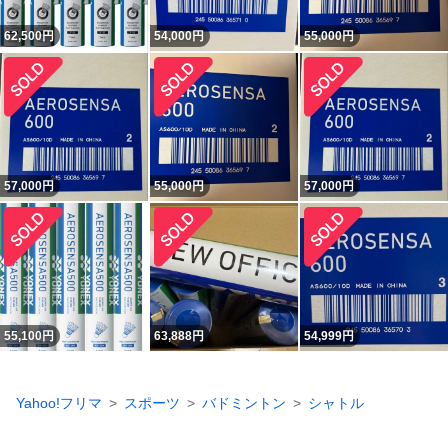
62,500
円
54,000
円
55,000
円
57,000
円
55,000
円
57,000
円
55,100
円
63,888
円
54,999
円
Yahoo!フリマ
スポーツ
バドミントン
シャトル