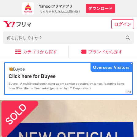
ログイン
カテゴリから探す
ブランドから探す
Overseas Visitors
Click here for Buyee
Buyee - A multilingual purchasing agent service operated by tenso, featuring items
from JDirectItems Fleamarket (provided by LY Corporation)