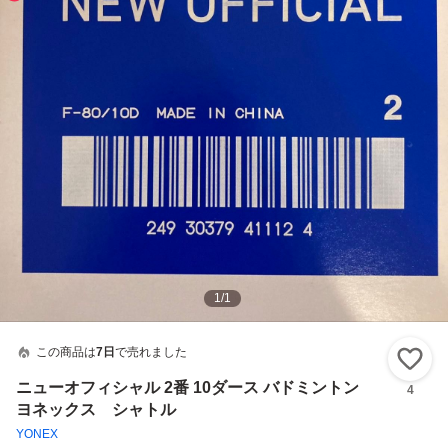
1
/
1
この商品は
7日
で売れました
い
ニューオフィシャル 2番 10ダース バドミントン
4
ヨネックス シャトル
YONEX