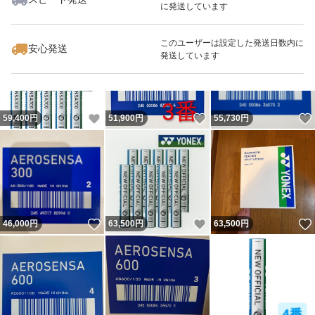
に発送しています
いいね！
いいね！
51,800
円
59,800
円
61,000
円
最大10%対象
このユーザーは設定した発送日数内に
安心発送
発送しています
いいね！
いいね！
59,400
円
51,900
円
55,730
円
いいね！
いいね！
46,000
円
63,500
円
63,500
円