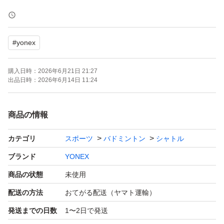
まとめて購入希望の場合は、「商品への質問」ボタンから
ご連絡ください（そのまま購入された場合はお値引きでき
#
yonex
ませんのでご注意ください）。
購入日時：
2026年6月21日 21:27
１箱の場合、簡易包装の上、発送させていただきます。
出品日時：
2026年6月14日 11:24
商品の情報
カテゴリ
スポーツ
バドミントン
シャトル
ブランド
YONEX
商品の状態
未使用
配送の方法
おてがる配送（ヤマト運輸）
発送までの日数
1〜2日で発送