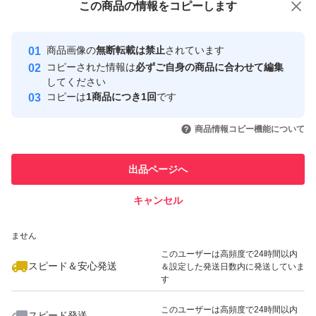
この商品をみている人にオススメ
この商品の情報をコピーします
安心取引出品者
最大10%対象
Yahoo!フリマの基準をクリアした安
安心取引出品者
商品画像の
無断転載は禁止
されています
心・安全なユーザーです
コピーされた情報は
必ずご自身の商品に合わせて編集
取引実績
してください
コピーは
1商品につき1回
です
このユーザーはYahoo!フリマの取
取引実績◯+
いいね！
いいね！
64,000
円
54,999
円
56,000
円
引を完了させた実績があります
商品情報コピー機能について
このユーザーは他フリマサービス
他フリマ実績◯+
出品ページへ
での取引実績があります
キャンセル
スピード&安心発送
いいね！
いいね！
64,000
※このバッジは実績に基づく表示であり、発送を保証しているものではあり
円
51,900
円
64,000
円
ません
このユーザーは高頻度で24時間以内
スピード＆安心発送
＆設定した発送日数内に発送していま
す
このユーザーは高頻度で24時間以内
スピード発送