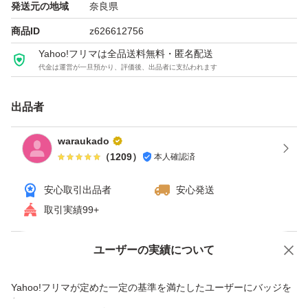
発送元の地域
奈良県
商品ID
z626612756
Yahoo!フリマは全品送料無料・匿名配送
代金は運営が一旦預かり、評価後、出品者に支払われます
出品者
waraukado
（
1209
）
本人確認済
安心取引出品者
安心発送
取引実績99+
ユーザーの実績について
価格の相談
商品への質問
商品への質問からの値下げ交渉、不適切なカテゴリ変更依頼は禁止です
Yahoo!フリマが定めた一定の基準を満たしたユーザーにバッジを
付与しています