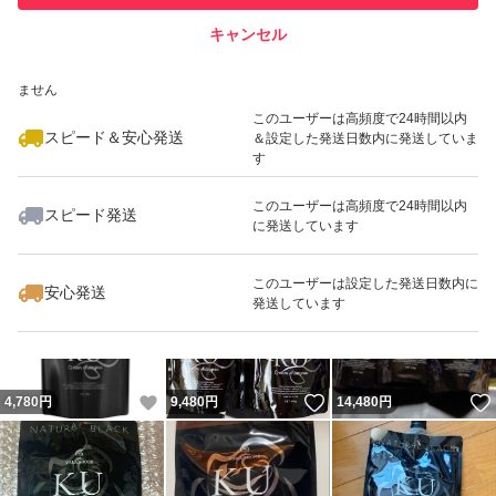
キャンセル
スピード&安心発送
いいね！
いいね！
4,300
※このバッジは実績に基づく表示であり、発送を保証しているものではあり
円
4,750
円
9,080
円
ません
このユーザーは高頻度で24時間以内
スピード＆安心発送
＆設定した発送日数内に発送していま
す
このユーザーは高頻度で24時間以内
スピード発送
に発送しています
いいね！
いいね！
4,780
円
4,399
円
4,780
円
最大10%対象
最大10%対象
このユーザーは設定した発送日数内に
安心発送
発送しています
いいね！
いいね！
4,780
円
9,480
円
14,480
円