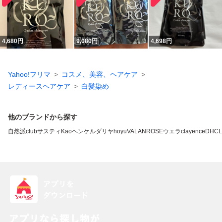
4,680
円
9,080
円
4,698
円
Yahoo!フリマ
コスメ、美容、ヘアケア
レディースヘアケア
白髪染め
他のブランドから探す
自然派clubサスティ
Kao
ヘンケル
ダリヤ
hoyu
VALANROSE
ウエラ
clayence
DHC
L