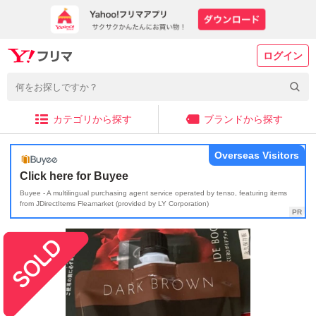
ログイン
カテゴリから探す
ブランドから探す
Overseas Visitors
Click here for Buyee
Buyee - A multilingual purchasing agent service operated by tenso, featuring items
from JDirectItems Fleamarket (provided by LY Corporation)