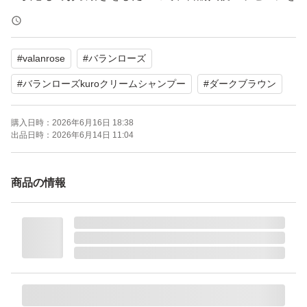
お願いします
#
valanrose
#
バランローズ
●※【２枚目画像の物】ですが、ご入用の方はカタログも
お付けできますので、メッセージ欄で仰ってくださいね
#
バランローズkuroクリームシャンプー
#
ダークブラウン
購入日時：
2026年6月16日 18:38
バランローズ KUROクリームシャンプー ダークブラウ
出品日時：
2026年6月14日 11:04
ン 400g《茶》×1個
商品の情報
シャンプーするたびに白髪が染まる
優しく染めて美しいダークブラウンの髪へ
シャンプー・トリートメント・白髪染めの1本3役のクリ
ームシャンプー
頭皮・髪に優しいクリームで洗浄し乾燥による皮脂過剰・