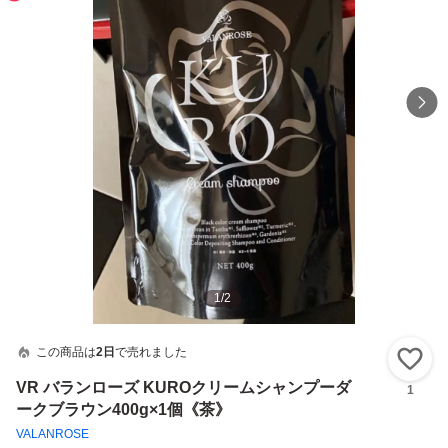
1
/
2
この商品は
2日
で売れました
い
VR バランローズ KUROクリームシャンプーダ
1
ークブラウン400g×1個《茶》
VALANROSE