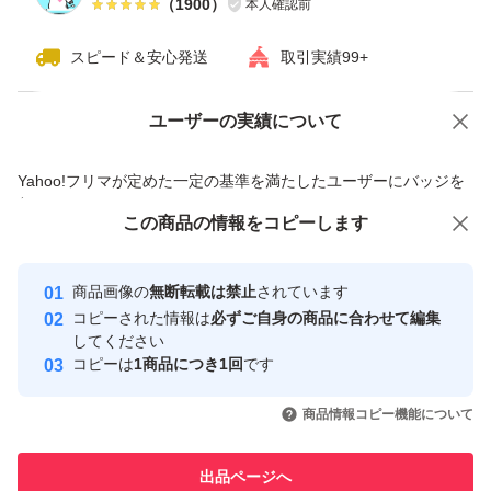
（
1900
）
本人確認前
スピード＆安心発送
取引実績99+
ユーザーの実績について
価格の相談
商品への質問
商品への質問からの値下げ交渉、不適切なカテゴリ変更依頼は禁止です
Yahoo!フリマが定めた一定の基準を満たしたユーザーにバッジを
付与しています
この商品をみている人にオススメ
この商品の情報をコピーします
安心取引出品者
最大10%対象
最大10%対象
最大10%対象
Yahoo!フリマの基準をクリアした安
安心取引出品者
商品画像の
無断転載は禁止
されています
心・安全なユーザーです
コピーされた情報は
必ずご自身の商品に合わせて編集
取引実績
してください
コピーは
1商品につき1回
です
このユーザーはYahoo!フリマの取
取引実績◯+
いいね！
いいね！
4,780
円
4,765
円
9,000
円
引を完了させた実績があります
商品情報コピー機能について
最大10%対象
最大10%対象
最大10%対象
このユーザーは他フリマサービス
他フリマ実績◯+
出品ページへ
での取引実績があります