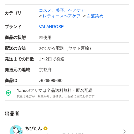
ニオイ・フケを抑えます
コスメ、美容、ヘアケア
カテゴリ
レディースヘアケア
白髪染め
髪に優しい4種の天然染料から抽出したエキスと
ナノ分子染料を配合しているので、キューティクルを開か
ブランド
VALANROSE
ず優しく染めます
商品の状態
未使用
配送の方法
おてがる配送（ヤマト運輸）
シリコン・パラベン・ラウレス・ラウリル硫酸Ｎa.酸化染
発送までの日数
1〜2日で発送
料フリー
発送元の地域
京都府
エレガントローズの香り
商品ID
z626599690
Yahoo!フリマは全品送料無料・匿名配送
白髪を染めたい
代金は運営が一旦預かり、評価後、出品者に支払われます
染めたあとも生え際の白髪が気になる
そんな方にオススメのクリームシャンプーです♪
出品者
ちびたん