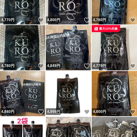
いいね！
いいね！
4,770
円
4,800
円
4,780
円
最大10%対象
いいね！
いいね！
4,780
円
4,849
円
4,779
円
いいね！
いいね！
4,840
円
4,999
円
4,800
円