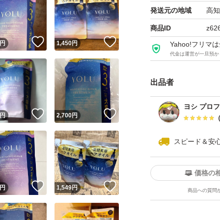
【対象】ひどく傷
発送元の地域
高知
ダメージが蓄積し
商品ID
z62
！
いいね！
いいね！
翌朝には扱いやす
円
1,450
円
Yahoo!フリ
代金は運営が一旦預か
す。
出品者
送料無料 匿名配送
簡易梱包 ゆうパケ
ヨシ プロ
！
いいね！
いいね！
円
2,700
円
必読！！
スピード＆安
3センチ厚みのため
簡易梱包になりま
価格の
！
いいね！
いいね！
円
1,549
円
商品への質問
新品未開封ですが
ります！