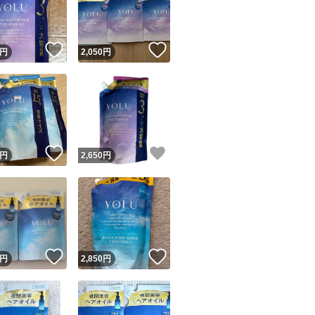
商品情報コピー機
価格相談→削除
リマ実績◯+
このユーザーは他フリマサービスでの取引実績があります
！
いいね！
いいね！
円
2,050
円
出品ページへ
2026年6月購入
&安心発送
キャンセル
ジは実績に基づく表示であり、発送を保証しているものではありません
なめらか なめら
このユーザーは高頻度で24時間以内＆設定した発送日数内に
ヨル yolu 限定 
ード＆安心発送
ます
定品 ブランド：YOL
！
いいね！
いいね！
円
2,650
円
え 詰替用 さらさら
ード発送
このユーザーは高頻度で24時間以内に発送しています
ダメージケア ダメー
ージ
発送
このユーザーは設定した発送日数内に発送しています
#YOLUシャンプー
！
いいね！
いいね！
円
2,850
円
#YOLUトリートメ