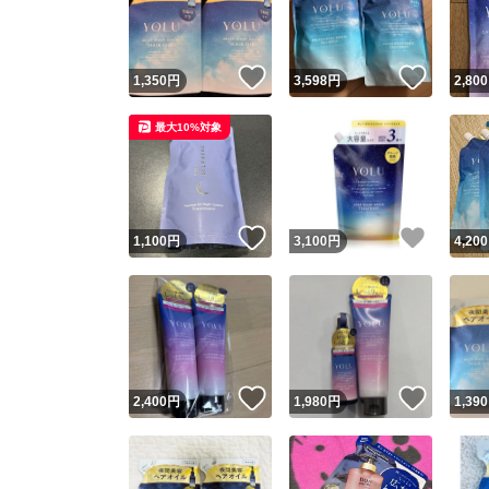
他フ
いいね！
いいね
1,350
円
3,598
円
2,800
スピード
最大10%対象
※このバッ
スピ
いいね！
いいね
1,100
円
3,100
円
4,200
スピ
安心
いいね！
いいね
2,400
円
1,980
円
1,390