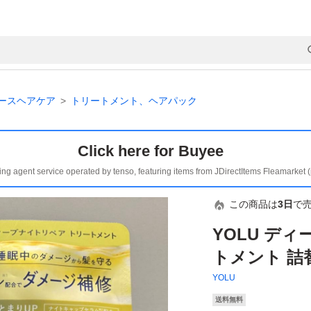
ースヘアケア
トリートメント、ヘアパック
Click here for Buyee
ing agent service operated by tenso, featuring items from JDirectItems Fleamarket 
この商品は
3日
で
YOLU デ
トメント 詰
YOLU
送料無料