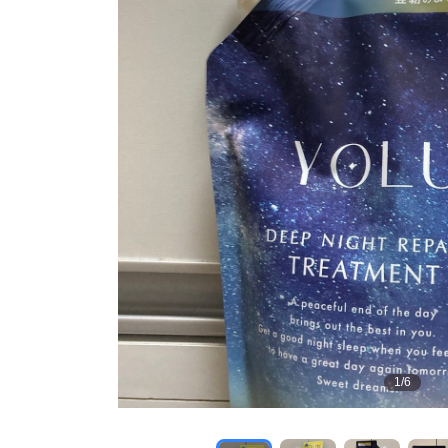
1
/
6