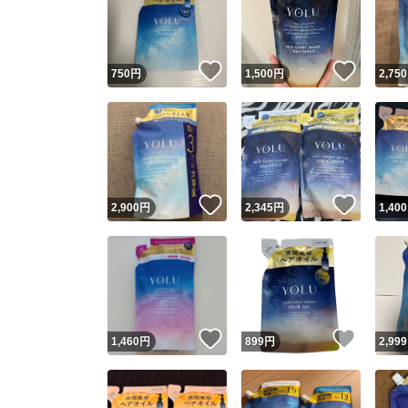
いいね！
いいね
750
円
1,500
円
2,750
いいね！
いいね
2,900
円
2,345
円
1,400
Yaho
安心取引
安心
いいね！
いいね
1,460
円
899
円
2,999
取引実績
取引