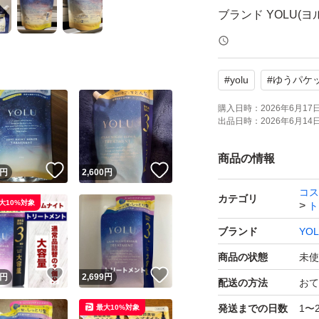
ブランド YOLU(ヨ
ヘアタイプ ダメー
香り ディープナイ
#
yolu
#
ゆうパケ
【成分】濃厚な毛
をコーティングしま
購入日時：
2026年6月17日 
出品日時：
2026年6月14日 
ージへ浸透し、髪
【処方】摩擦を防
商品の情報
！
いいね！
いいね！
円
2,600
円
を保護して睡眠中
コス
により、寝ている
カテゴリ
大10%対象
ト
す。
ブランド
YO
【特徴】地肌の乾
商品の状態
未使
ャルディとチャボ
！
いいね！
いいね！
円
2,699
円
配送の方法
おて
トとムスクの香り
発送までの日数
1〜
最大10%対象
ます。