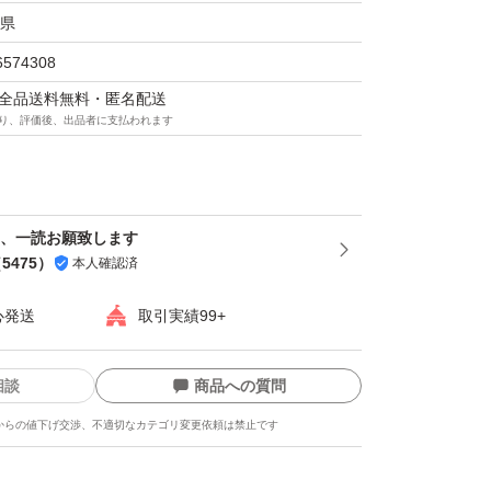
んだ髪のケア。カラーやブリーチを繰り返して
県
た方に最適です。夜の間にしっかりと浄化し、
6574308
く、なめらかな指通りの髪を実感いただけま
マは全品送料無料・匿名配送
り、評価後、出品者に支払われます
ット
フ、一読お願致します
（
5475
）
本人確認済
心発送
取引実績99+
封筒で水濡れ対策のみ
す。
相談
商品への質問
からの値下げ交渉、不適切なカテゴリ変更依頼は禁止です
、店頭商品のためパッケージのスレ、小傷等あ