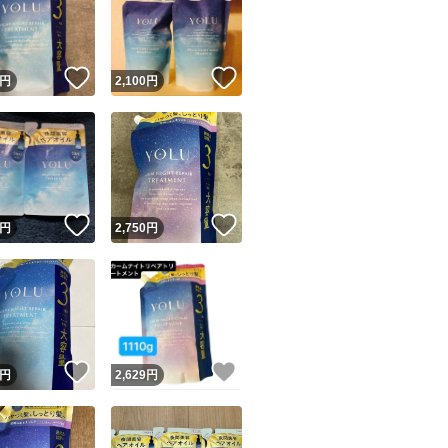
(写真で必ずご確認
！
いいね！
いいね！
円
2,100
円
上記ご理解いただ
が厳しい方はご遠
簡易梱包が気になさ
ユーザーの実績について
メッセージから)
！
いいね！
いいね！
円
2,750
円
o!フリマが定めた一定の基準を満たしたユーザーにバッジを付与しています
必読 上記全て記載
出品者
入しないでくださ
この商品の情報をコピーします
取引出品者
Yahoo!フリマの基準をクリアした安心・安全なユーザーです
！
いいね！
いいね！
上記ご理解いただ
商品画像の
無断転載は禁止
されています
円
2,629
円
コピーされた情報は
必ずご自身の商品に合わせて編集
してください
コピーは
1商品につき1回
です
実績◯+
送料手数料があり
このユーザーはYahoo!フリマの取引を完了させた実績があり