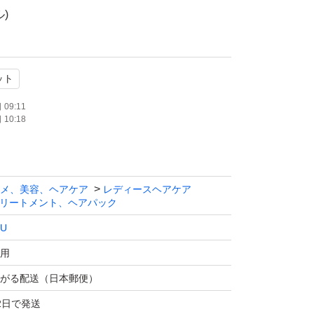
ル)
ジ
トリペア
ット
髪集中補修。高保湿な生コラーゲンが髪の外側
す。さらにCMC類似補修成分が蓄積したダメ
09:11
10:18
の内側から毛先まで丁寧にケアします。
ぐナイトケア。ナイトキャップセラムが髪表面
の摩擦を軽減します。リッチナイトリペア処方
メ、美容、ヘアケア
レディースヘアケア
間を深く濃密な美容タイムへと変えていきま
リートメント、ヘアパック
LU
燥を集中ケア。夜間美容エキスであるクロノシ
用
トケイソウエキスを配合しました。ベルガモッ
がる配送（日本郵便）
が、安らぎたい夜のセルフケアを心地よく彩り
2日で発送