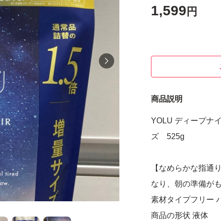
1,599
円
商品説明
YOLU ディープナ
ズ 525g
【なめらかな指通
なり、朝の準備が
素材タイプフリー 
商品の形状 液体