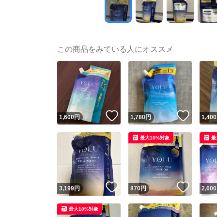
この商品をみている人にオススメ
いいね！
いいね
1,600
円
1,780
円
1,400
最大10%対象
最
いいね！
いいね
3,199
円
870
円
2,600
最大10%対象