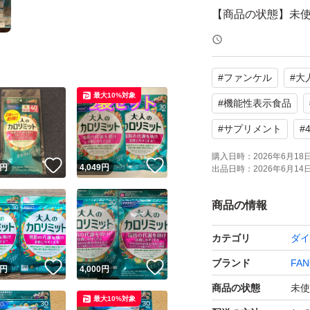
【商品の状態】未
よろしくお願いい
#
ファンケル
#
大
最大10%対象
#
機能性表示食品
#
サプリメント
#
購入日時：
2026年6月18日 
！
いいね！
いいね！
円
4,049
円
出品日時：
2026年6月14日 
商品の情報
カテゴリ
ダイ
ブランド
FAN
！
いいね！
いいね！
円
4,000
円
商品の状態
未使
最大10%対象