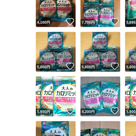
他フ
いいね！
いいね
4,100
円
7,700
円
5,695
スピード
※このバッ
スピ
いいね！
いいね
5,800
円
5,800
円
5,800
スピ
安心
いいね！
いいね
5,900
円
4,200
円
5,900