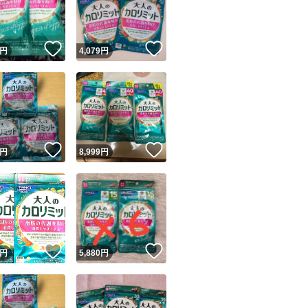
商品情報コピー機
リマ実績◯+
このユーザーは他フリマサービスでの取引実績があります
！
いいね！
いいね！
円
4,079
円
出品ページへ
&安心発送
キャンセル
ジは実績に基づく表示であり、発送を保証しているものではありません
このユーザーは高頻度で24時間以内＆設定した発送日数内に
ード＆安心発送
ます
！
いいね！
いいね！
円
8,999
円
ード発送
このユーザーは高頻度で24時間以内に発送しています
発送
このユーザーは設定した発送日数内に発送しています
！
いいね！
いいね！
円
5,880
円