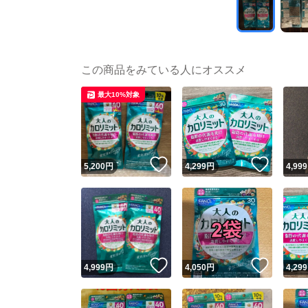
この商品をみている人にオススメ
最大10%対象
いいね！
いいね
5,200
円
4,299
円
4,999
いいね！
いいね
4,999
円
4,050
円
4,299