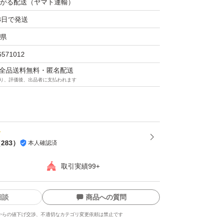
がる配送（ヤマト運輸）
3日で発送
県
6571012
マは全品送料無料・匿名配送
り、評価後、出品者に支払われます
（
283
）
本人確認済
取引実績99+
相談
商品への質問
からの値下げ交渉、不適切なカテゴリ変更依頼は禁止です