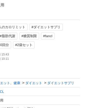
使用
たします。
人のカロリミット
#
ダイエットサプリ
#
脂肪代謝
#
糖質制限
#
fancl
40回分
#
2袋セット
15:43
10:11
エット、健康
ダイエット
ダイエットサプリ
CL
用