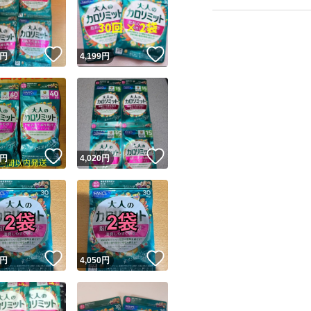
！
いいね！
いいね！
円
4,199
円
ユーザーの実績について
！
いいね！
いいね！
円
4,020
円
o!フリマが定めた一定の基準を満たしたユーザーにバッジを付与しています
出品者
この商品の情報をコピーします
取引出品者
Yahoo!フリマの基準をクリアした安心・安全なユーザーです
！
いいね！
いいね！
商品画像の
無断転載は禁止
されています
円
4,050
円
コピーされた情報は
必ずご自身の商品に合わせて編集
してください
コピーは
1商品につき1回
です
実績◯+
このユーザーはYahoo!フリマの取引を完了させた実績があり