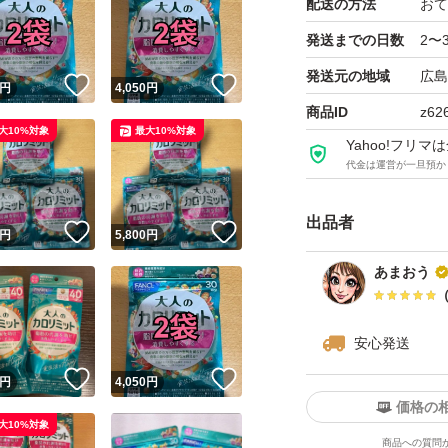
配送の方法
おて
発送までの日数
2〜
発送元の地域
広島
！
いいね！
いいね！
円
4,050
円
商品ID
z62
大10%対象
最大10%対象
Yahoo!フリ
代金は運営が一旦預か
出品者
！
いいね！
いいね！
円
5,800
円
あまおう
安心発送
！
いいね！
いいね！
円
4,050
円
価格の
大10%対象
商品への質問