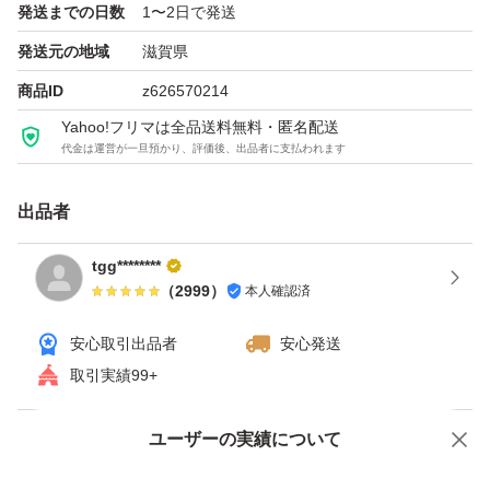
発送までの日数
1〜2日で発送
発送元の地域
滋賀県
商品ID
z626570214
Yahoo!フリマは全品送料無料・匿名配送
代金は運営が一旦預かり、評価後、出品者に支払われます
出品者
tgg********
（
2999
）
本人確認済
安心取引出品者
安心発送
取引実績99+
ユーザーの実績について
価格の相談
商品への質問
商品への質問からの値下げ交渉、不適切なカテゴリ変更依頼は禁止です