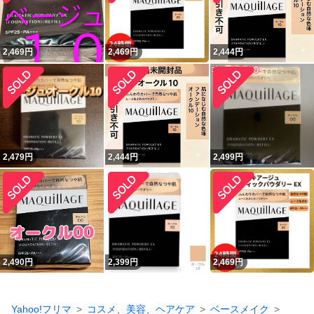
2,469
円
2,469
円
2,444
円
2,479
円
2,444
円
2,499
円
2,490
円
2,399
円
2,469
円
Yahoo!フリマ
コスメ、美容、ヘアケア
ベースメイク