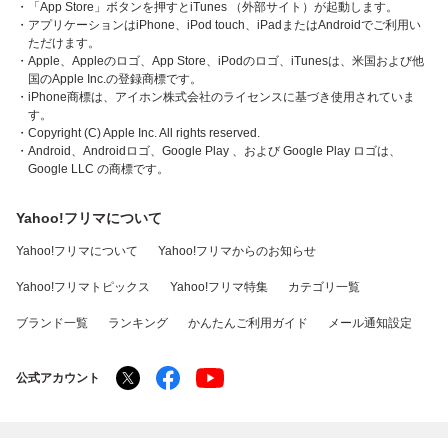
・「App Store」ボタンを押すとiTunes （外部サイト）が起動します。
・アプリケーションはiPhone、iPod touch、iPadまたはAndroidでご利用い
ただけます。
・Apple、Appleのロゴ、App Store、iPodのロゴ、iTunesは、米国および他
国のApple Inc.の登録商標です。
・iPhone商標は、アイホン株式会社のライセンスに基づき使用されていま
す。
・Copyright (C) Apple Inc. All rights reserved.
・Android、Androidロゴ、Google Play 、および Google Play ロゴは、
Google LLC の商標です。
Yahoo!フリマについて
Yahoo!フリマについて
Yahoo!フリマからのお知らせ
Yahoo!フリマトピックス
Yahoo!フリマ特集
カテゴリ一覧
ブランド一覧
ランキング
かんたんご利用ガイド
メール通知設定
公式アカウント