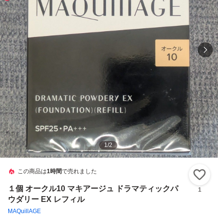
1
/
2
この商品は
1時間
で売れました
い
１個 オークル10 マキアージュ ドラマティックパ
1
ウダリー EX レフィル
MAQuillAGE