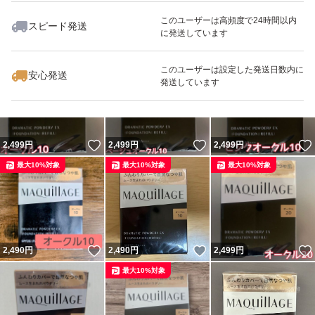
このユーザーは高頻度で24時間以内
スピード発送
に発送しています
いいね！
いいね！
2,499
円
2,444
円
2,470
円
最大10%対象
最大10%対象
最大10%対象
このユーザーは設定した発送日数内に
安心発送
発送しています
いいね！
いいね！
2,499
円
2,499
円
2,499
円
最大10%対象
最大10%対象
最大10%対象
いいね！
いいね！
2,490
円
2,490
円
2,499
円
最大10%対象