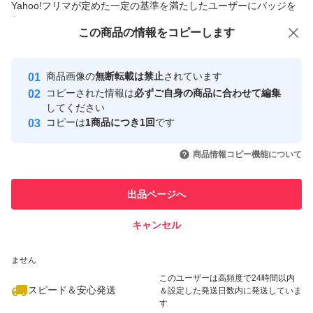
Yahoo!フリマが定めた一定の基準を満たしたユーザーにバッジを
付与しています
この商品をみている人にオススメ
この商品の情報をコピーします
安心取引出品者
最大10%対象
最大10%対象
最大10%対象
Yahoo!フリマの基準をクリアした安
安心取引出品者
商品画像の
無断転載は禁止
されています
心・安全なユーザーです
コピーされた情報は
必ずご自身の商品に合わせて編集
取引実績
してください
コピーは
1商品につき1回
です
このユーザーはYahoo!フリマの取
取引実績◯+
いいね！
いいね！
2,440
円
2,440
円
2,440
円
引を完了させた実績があります
商品情報コピー機能について
最大10%対象
最大10%対象
最大10%対象
このユーザーは他フリマサービス
他フリマ実績◯+
出品ページへ
での取引実績があります
キャンセル
スピード&安心発送
いいね！
いいね！
2,430
※このバッジは実績に基づく表示であり、発送を保証しているものではあり
円
2,444
円
2,444
円
ません
最大10%対象
最大10%対象
最大10%対象
このユーザーは高頻度で24時間以内
スピード＆安心発送
＆設定した発送日数内に発送していま
す