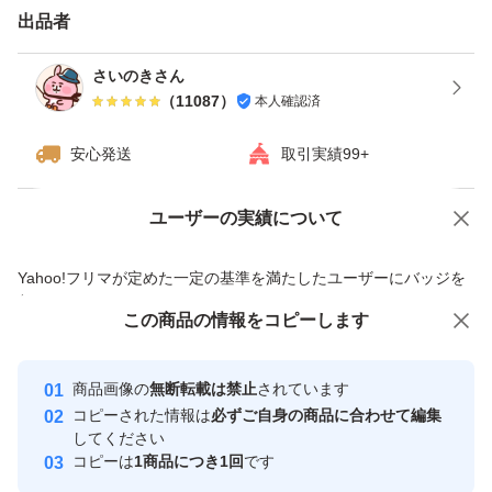
出品者
さいのきさん
（
11087
）
本人確認済
安心発送
取引実績99+
ユーザーの実績について
価格の相談
商品への質問
商品への質問からの値下げ交渉、不適切なカテゴリ変更依頼は禁止です
Yahoo!フリマが定めた一定の基準を満たしたユーザーにバッジを
付与しています
この商品をみている人にオススメ
この商品の情報をコピーします
安心取引出品者
最大10%対象
最大10%対象
Yahoo!フリマの基準をクリアした安
安心取引出品者
商品画像の
無断転載は禁止
されています
心・安全なユーザーです
コピーされた情報は
必ずご自身の商品に合わせて編集
取引実績
してください
コピーは
1商品につき1回
です
このユーザーはYahoo!フリマの取
取引実績◯+