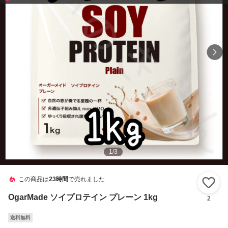
1
/
3
この商品は
23時間
で売れました
い
OgarMade ソイプロテイン プレーン 1kg
2
送料無料