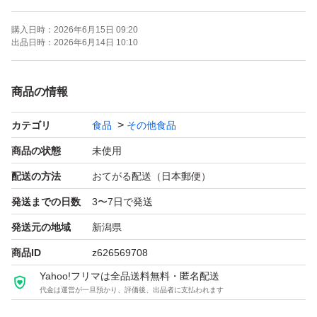
・再出品やクーポン等の相談は質問からどうぞ
購入日時：
2026年6月15日 09:20
出品日時：
2026年6月14日 10:10
【商品情報】
ブランド：OgarMade
商品の情報
商 品 ：ソイプロテイン
カテゴリ
食品
その他食品
フレーバー：ノンフレーバー
容 量 ：1kg
商品の状態
未使用
賞味期限：2028.05
配送の方法
おてがる配送（日本郵便）
スプーン：付属（袋内）
発送までの日数
3〜7日で発送
発送元の地域
新潟県
商品ID
z626569708
Yahoo!フリマは全品送料無料・匿名配送
代金は運営が一旦預かり、評価後、出品者に支払われます