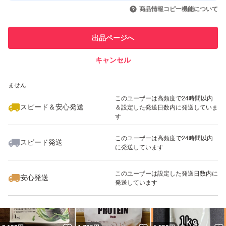
いいね！
いいね！
1,599
円
2,250
円
2,199
円
引を完了させた実績があります
商品情報コピー機能について
最大10%対象
最大10%対象
最大10%対象
このユーザーは他フリマサービス
他フリマ実績◯+
出品ページへ
での取引実績があります
キャンセル
スピード&安心発送
いいね！
いいね！
2,694
※このバッジは実績に基づく表示であり、発送を保証しているものではあり
円
2,199
円
2,199
円
ません
最大10%対象
最大10%対象
最大10%対象
このユーザーは高頻度で24時間以内
スピード＆安心発送
＆設定した発送日数内に発送していま
す
このユーザーは高頻度で24時間以内
スピード発送
に発送しています
いいね！
いいね！
2,778
円
2,199
円
2,729
円
最大10%対象
このユーザーは設定した発送日数内に
安心発送
発送しています