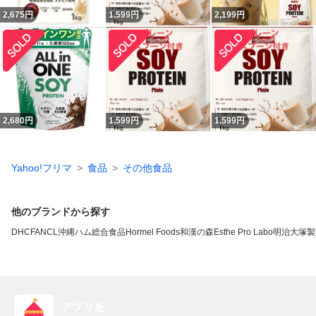
2,675
円
1,599
円
2,199
円
2,680
円
1,599
円
1,599
円
Yahoo!フリマ
食品
その他食品
他のブランドから探す
DHC
FANCL
沖縄ハム総合食品
Hormel Foods
和漢の森
Esthe Pro Labo
明治
大塚製