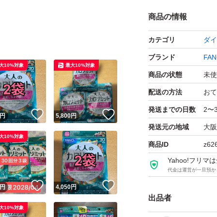
商品の情報
カテゴリ
ダイ
ブランド
FAN
大10%対象
最大10%対象
商品の状態
未使
配送の方法
おて
発送までの日数
2〜
！
いいね！
いいね！
円
5,800
円
発送元の地域
大阪
大10%対象
商品ID
z62
Yahoo!フリ
代金は運営が一旦預か
！
いいね！
いいね！
円
4,050
円
出品者
大10%対象