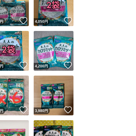
商品情報コピー機
リマ実績◯+
このユーザーは他フリマサービスでの取引実績があります
！
いいね！
いいね！
円
4,050
円
出品ページへ
&安心発送
キャンセル
ジは実績に基づく表示であり、発送を保証しているものではありません
このユーザーは高頻度で24時間以内＆設定した発送日数内に
ード＆安心発送
ます
！
いいね！
いいね！
円
4,200
円
ード発送
このユーザーは高頻度で24時間以内に発送しています
発送
このユーザーは設定した発送日数内に発送しています
！
いいね！
いいね！
円
3,980
円