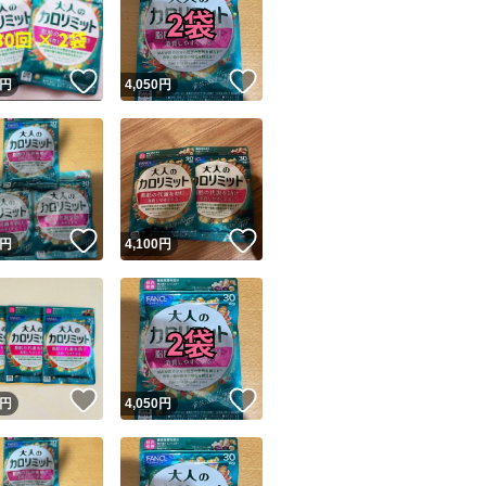
！
いいね！
いいね！
円
4,050
円
ユーザーの実績について
！
いいね！
いいね！
円
4,100
円
o!フリマが定めた一定の基準を満たしたユーザーにバッジを付与しています
出品者
この商品の情報をコピーします
取引出品者
Yahoo!フリマの基準をクリアした安心・安全なユーザーです
！
いいね！
いいね！
商品画像の
無断転載は禁止
されています
円
4,050
円
コピーされた情報は
必ずご自身の商品に合わせて編集
してください
コピーは
1商品につき1回
です
実績◯+
このユーザーはYahoo!フリマの取引を完了させた実績があり