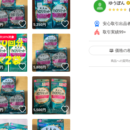
ゆうぽん
！
いいね！
いいね！
安心取引出品
円
5,350
円
取引実績99+
大10%対象
価格の
商品への質問
！
いいね！
いいね！
円
5,800
円
！
いいね！
いいね！
円
5,500
円