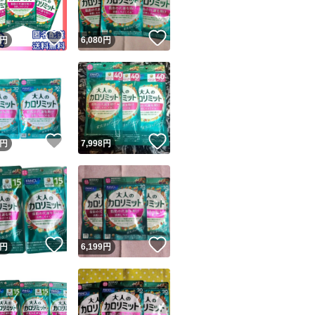
！
いいね！
いいね！
円
6,080
円
！
いいね！
いいね！
円
7,998
円
！
いいね！
いいね！
円
6,199
円