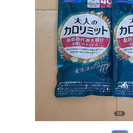
1
/
1