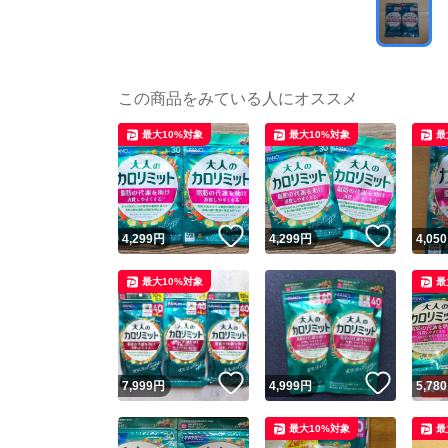
この商品をみている人にオススメ
最大10%対象
最大10%対象
最
いいね！
いいね
4,299
円
4,299
円
4,050
最大10%対象
最
いいね！
いいね
7,999
円
4,999
円
5,780
最大10%対象
最