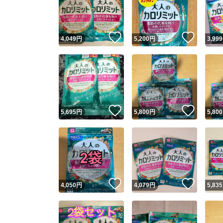
いいね！
いいね
4,049
円
5,200
円
3,999
いいね！
いいね
5,695
円
5,800
円
5,800
Yaho
安心取引
安心
いいね！
いいね
4,050
円
4,079
円
5,835
取引実績
取引