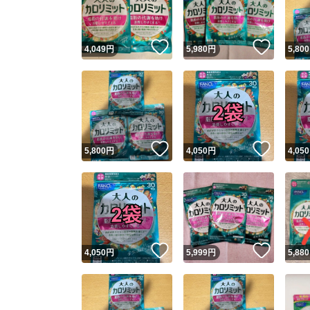
他フ
いいね！
いいね
4,049
円
5,980
円
5,800
スピード
※このバッ
スピ
いいね！
いいね
5,800
円
4,050
円
4,050
スピ
安心
いいね！
いいね
4,050
円
5,999
円
5,880