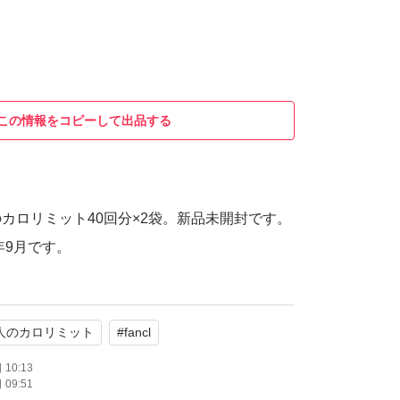
この情報をコピーして出品する
カロリミット40回分×2袋。新品未開封です。
年9月です。
人のカロリミット
#
fancl
10:13
09:51