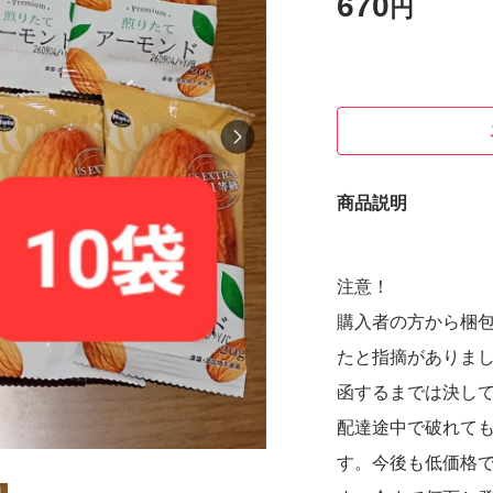
670
円
商品説明
注意！
購入者の方から梱
たと指摘がありま
函するまでは決し
配達途中で破れて
す。今後も低価格