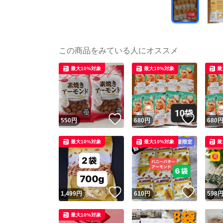
この商品をみている人にオススメ
最大10%対象
最大10%対象
最
いいね！
いいね
550
円
680
円
680
最大10%対象
最大10%対象
最
いいね！
いいね
1,499
円
610
円
598
最大10%対象