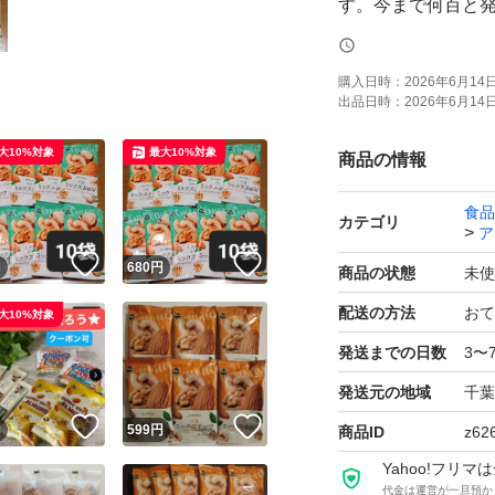
す。今まで何百と
せんでしたが全く
ご理解いただける
購入日時：
2026年6月14日 
出品日時：
2026年6月14日 
・Premium・ 煎
大10%対象
最大10%対象
商品の情報
使用
食品
カテゴリ
ア
賞味期限 2027年 4
！
いいね！
いいね！
円
680
円
商品の状態
未使
配送の方法
おて
大10%対象
ゆうパケットポスト
発送までの日数
3〜
発送元の地域
千葉
☆ナッツは非常食
！
いいね！
いいね！
に優れた製品を選
円
599
円
商品ID
z62
期間が長く、無塩
Yahoo!フリ
代金は運営が一旦預か