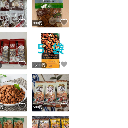
血管を丈夫に保ち
不調の改善（冷え
！
いいね！
いいね！
円
990
円
悪玉コレステロー
血圧を下げる
ユーザーの実績について
！
いいね！
いいね！
円
1,200
円
シミやシワ、たる
o!フリマが定めた一定の基準を満たしたユーザーにバッジを付与しています
出品者
この商品の情報をコピーします
肌を美しくする
取引出品者
Yahoo!フリマの基準をクリアした安心・安全なユーザーです
！
いいね！
いいね！
商品画像の
無断転載は禁止
されています
円
580
円
成長ホルモンの分
コピーされた情報は
必ずご自身の商品に合わせて編集
してください
コピーは
1商品につき1回
です
実績◯+
このユーザーはYahoo!フリマの取引を完了させた実績があり