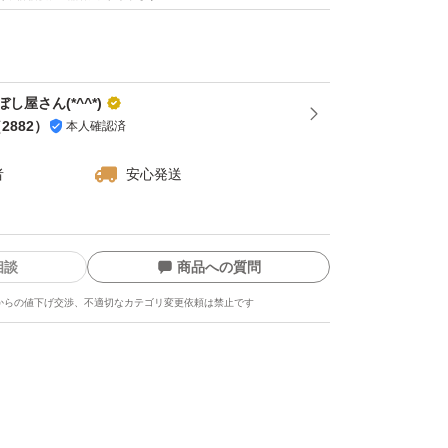
トは、食物繊維による高い満腹感で過食を防
昇を抑えること、そしてビタミンB群による代
効果で脂肪燃焼を助けること、また、健康的な
し屋さん(*^^*)
（
2882
）
本人確認済
子を整えることが期待できます。ただし、高カ
25g～30g程度の適量を守ることが重要です。
者
安心発送
血管や神経、筋肉の健康を維持する効果や、血
低下、悪玉コレステロールの減少などの効果が
相談
商品への質問
た、シミやシワ、たるみを防ぐ効果や、肌を美
からの値下げ交渉、不適切なカテゴリ変更依頼は禁止です
待できます。
果】