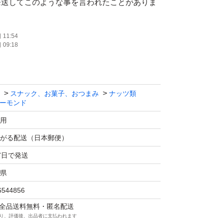
発送してこのような事を言われたことがありま
無いとも言えません。
かたのご購入をお願いいたします。
11:54
09:18
りたてアーモンド 10袋(1袋 20g) 食塩・添加物不
スナック、お菓子、おつまみ
ナッツ類
ーモンド
月
用
がる配送（日本郵便）
miniに直接入れて発送します。
7日で発送
県
として利用できますが、栄養価が高く、保存性
ぶことが重要です。非常食用のナッツは、保存
6544856
・無油で保存料不使用のものが理想的です。
マは全品送料無料・匿名配送
り、評価後、出品者に支払われます