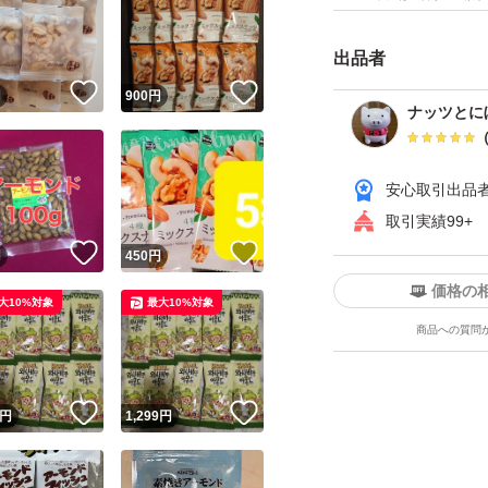
☆ナッツダイエッ
出品者
ぎ、血糖値の急上
！
いいね！
いいね！
円
900
円
謝促進、血行改善
ナッツとにぼ
脂質による体の調
ロリーなため、1日
安心取引出品
取引実績99+
アーモンドには、
！
いいね！
いいね！
円
450
円
行の改善、血圧の
価格の
大10%対象
最大10%対象
期待できます。ま
商品への質問
しくする効果も期
！
いいね！
いいね！
円
1,299
円
【アーモンドの効