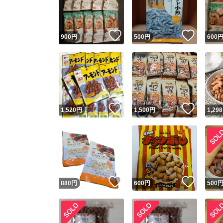
他フ
いいね！
いいね
900
円
500
円
600
スピード
※このバッ
スピ
いいね！
いいね
1,520
円
1,500
円
1,298
スピ
安心
いいね！
いいね
880
円
600
円
500