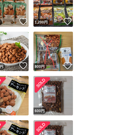
さまざまな病気を
商品情報コピー機
リマ実績◯+
このユーザーは他フリマサービスでの取引実績があります
煎りたてアーモンド
！
いいね！
いいね！
円
1,200
円
出品ページへ
ブランド：カリフ
&安心発送
キャンセル
ジは実績に基づく表示であり、発送を保証しているものではありません
低糖質
このユーザーは高頻度で24時間以内＆設定した発送日数内に
ード＆安心発送
ます
おつまみ
！
いいね！
いいね！
円
800
円
お菓子作り
ード発送
このユーザーは高頻度で24時間以内に発送しています
おやつ
ダイエット
発送
このユーザーは設定した発送日数内に発送しています
カシューナッツ
素焼きカシューナ
！
円
600
円
アーモンド
マカダミアナッツ