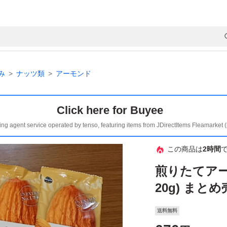
み
ナッツ類
アーモンド
Click here for Buyee
ing agent service operated by tenso, featuring items from JDirectItems Fleamarket 
この商品は
2時間
煎りたてアー
20g) まと
送料無料