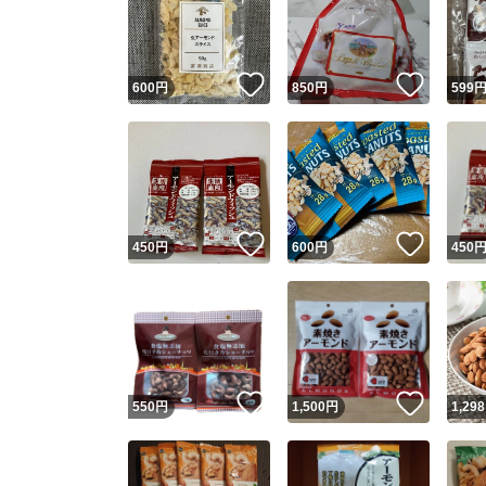
いいね！
いいね
600
円
850
円
599
いいね！
いいね
450
円
600
円
450
Yaho
安心取引
安心
いいね！
いいね
550
円
1,500
円
1,298
取引実績
取引