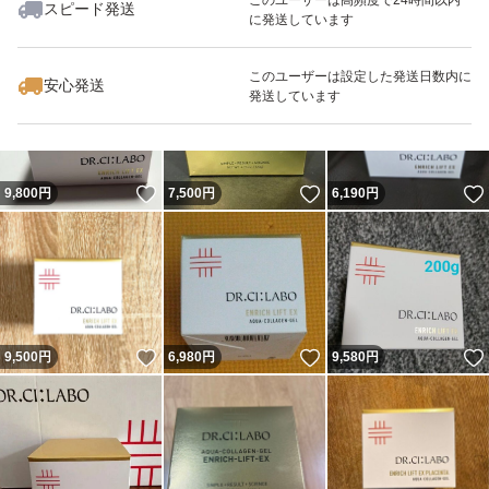
スピード発送
に発送しています
いいね！
いいね！
9,200
円
9,200
円
9,800
円
このユーザーは設定した発送日数内に
安心発送
発送しています
いいね！
いいね！
9,800
円
7,500
円
6,190
円
いいね！
いいね！
9,500
円
6,980
円
9,580
円