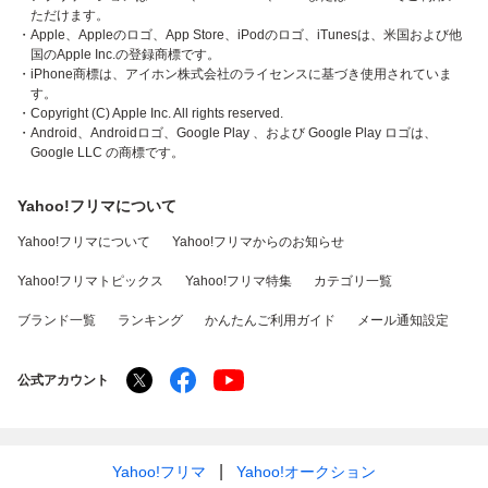
ただけます。
・Apple、Appleのロゴ、App Store、iPodのロゴ、iTunesは、米国および他
国のApple Inc.の登録商標です。
・iPhone商標は、アイホン株式会社のライセンスに基づき使用されていま
す。
・Copyright (C) Apple Inc. All rights reserved.
・Android、Androidロゴ、Google Play 、および Google Play ロゴは、
Google LLC の商標です。
Yahoo!フリマについて
Yahoo!フリマについて
Yahoo!フリマからのお知らせ
Yahoo!フリマトピックス
Yahoo!フリマ特集
カテゴリ一覧
ブランド一覧
ランキング
かんたんご利用ガイド
メール通知設定
公式アカウント
Yahoo!フリマ
Yahoo!オークション