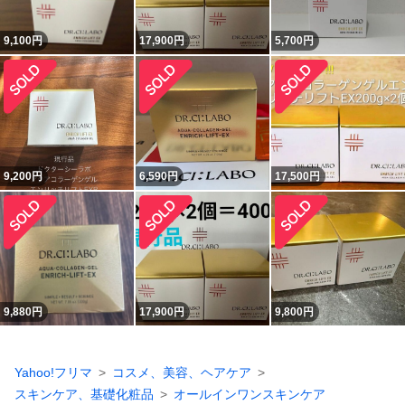
9,100
円
17,900
円
5,700
円
9,200
円
6,590
円
17,500
円
9,880
円
17,900
円
9,800
円
Yahoo!フリマ
コスメ、美容、ヘアケア
スキンケア、基礎化粧品
オールインワンスキンケア