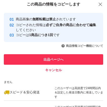
付与しています
この商品をみている人にオススメ
この商品の情報をコピーします
安心取引出品者
最大10%対象
最大10%対象
Yahoo!フリマの基準をクリアした安
安心取引出品者
商品画像の
無断転載は禁止
されています
心・安全なユーザーです
コピーされた情報は
必ずご自身の商品に合わせて編集
取引実績
してください
コピーは
1商品につき1回
です
このユーザーはYahoo!フリマの取
取引実績◯+
いいね！
いいね！
9,100
円
6,000
円
17,900
円
引を完了させた実績があります
商品情報コピー機能について
このユーザーは他フリマサービス
他フリマ実績◯+
出品ページへ
での取引実績があります
キャンセル
スピード&安心発送
いいね！
いいね！
9,800
※このバッジは実績に基づく表示であり、発送を保証しているものではあり
円
9,200
円
9,200
円
ません
このユーザーは高頻度で24時間以内
スピード＆安心発送
＆設定した発送日数内に発送していま
す
このユーザーは高頻度で24時間以内