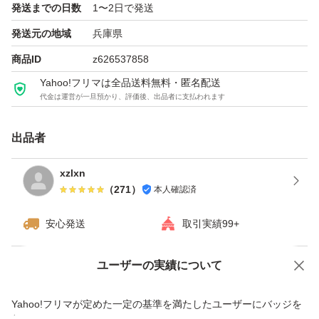
発送までの日数
1〜2日で発送
発送元の地域
兵庫県
商品ID
z626537858
Yahoo!フリマは全品送料無料・匿名配送
代金は運営が一旦預かり、評価後、出品者に支払われます
出品者
xzlxn
（
271
）
本人確認済
安心発送
取引実績99+
ユーザーの実績について
価格の相談
商品への質問
商品への質問からの値下げ交渉、不適切なカテゴリ変更依頼は禁止です
Yahoo!フリマが定めた一定の基準を満たしたユーザーにバッジを