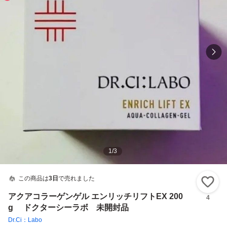
1
/
3
この商品は
3日
で売れました
い
アクアコラーゲンゲル エンリッチリフトEX 200
4
g ドクターシーラボ 未開封品
Dr.Ci：Labo