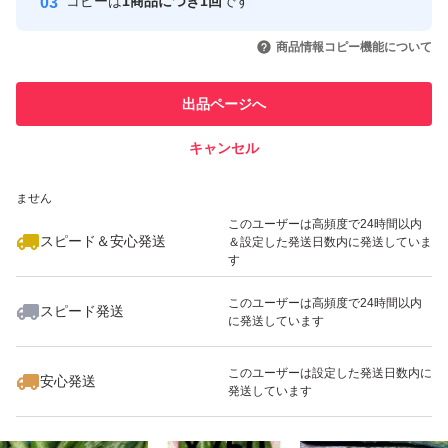
コピーは
1商品につき1回
です
このユーザーはYahoo!フリマの取
取引実績◯+
いいね！
いいね！
1,880
円
1,890
円
1,890
円
引を完了させた実績があります
商品情報コピー機能について
最大10%対象
最大10%対象
最大10%対象
このユーザーは他フリマサービス
他フリマ実績◯+
出品ページへ
での取引実績があります
キャンセル
スピード&安心発送
いいね！
いいね！
2,100
※このバッジは実績に基づく表示であり、発送を保証しているものではあり
円
1,810
円
700
円
ません
最大10%対象
最大10%対象
最大10%対象
このユーザーは高頻度で24時間以内
スピード＆安心発送
＆設定した発送日数内に発送していま
す
このユーザーは高頻度で24時間以内
スピード発送
に発送しています
いいね！
いいね！
2,300
円
1,600
円
890
円
最大10%対象
最大10%対象
最大10%対象
このユーザーは設定した発送日数内に
安心発送
発送しています