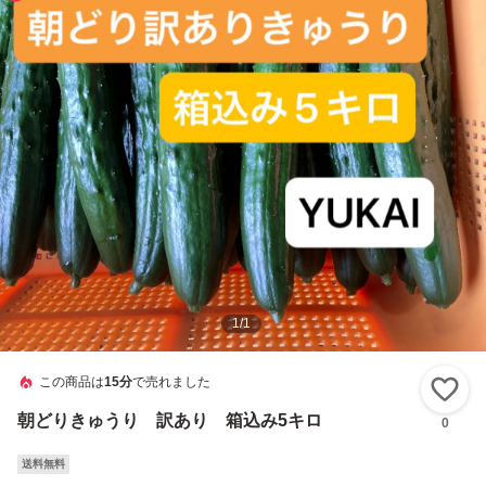
1
/
1
この商品は
15分
で売れました
い
朝どりきゅうり 訳あり 箱込み5キロ
0
送料無料