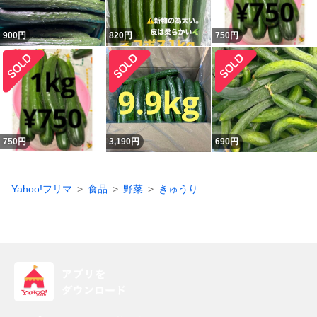
900
円
820
円
750
円
750
円
3,190
円
690
円
Yahoo!フリマ
食品
野菜
きゅうり