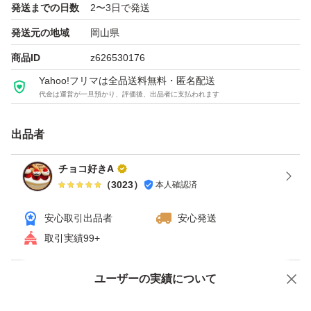
発送までの日数
2〜3日で発送
発送元の地域
岡山県
商品ID
z626530176
Yahoo!フリマは全品送料無料・匿名配送
代金は運営が一旦預かり、評価後、出品者に支払われます
出品者
チョコ好きA
（
3023
）
本人確認済
安心取引出品者
安心発送
取引実績99+
ユーザーの実績について
価格の相談
商品への質問
商品への質問からの値下げ交渉、不適切なカテゴリ変更依頼は禁止です