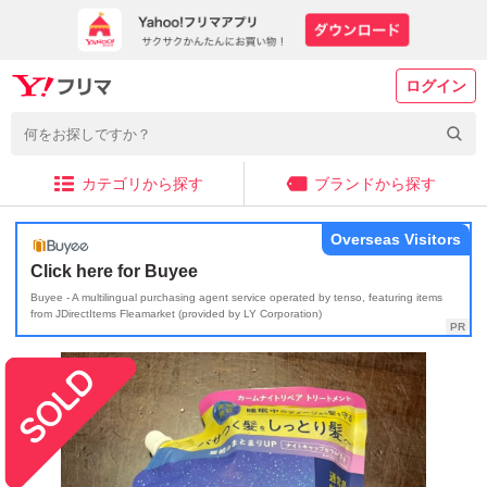
ログイン
カテゴリから探す
ブランドから探す
Overseas Visitors
Click here for Buyee
Buyee - A multilingual purchasing agent service operated by tenso, featuring items
from JDirectItems Fleamarket (provided by LY Corporation)