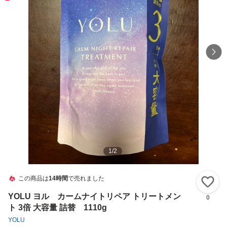
1
/
2
この商品は
14時間
で売れました
い
YOLU ヨル カームナイトリペア トリートメン
0
ト 3倍 大容量 詰替 1110g
YOLU