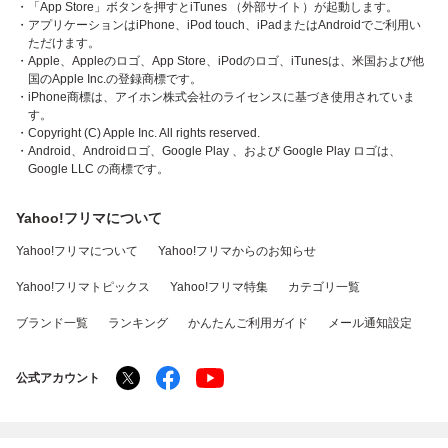
・「App Store」ボタンを押すとiTunes （外部サイト）が起動します。
・アプリケーションはiPhone、iPod touch、iPadまたはAndroidでご利用い
ただけます。
・Apple、Appleのロゴ、App Store、iPodのロゴ、iTunesは、米国および他
国のApple Inc.の登録商標です。
・iPhone商標は、アイホン株式会社のライセンスに基づき使用されていま
す。
・Copyright (C) Apple Inc. All rights reserved.
・Android、Androidロゴ、Google Play 、および Google Play ロゴは、
Google LLC の商標です。
Yahoo!フリマについて
Yahoo!フリマについて
Yahoo!フリマからのお知らせ
Yahoo!フリマトピックス
Yahoo!フリマ特集
カテゴリ一覧
ブランド一覧
ランキング
かんたんご利用ガイド
メール通知設定
公式アカウント