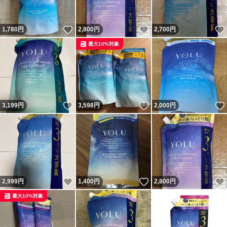
いいね！
いいね！
1,780
円
2,800
円
2,700
円
最大10%対象
いいね！
いいね！
3,199
円
3,598
円
2,000
円
いいね！
いいね！
2,999
円
1,400
円
2,800
円
最大10%対象