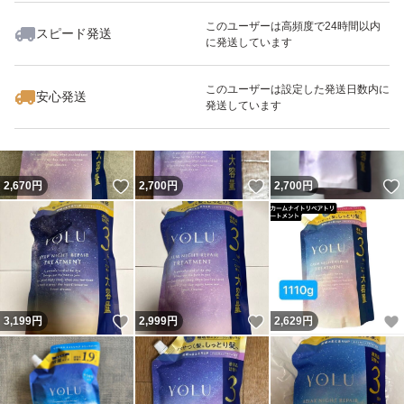
このユーザーは高頻度で24時間以内
スピード発送
に発送しています
いいね！
いいね！
1,600
円
2,645
円
2,660
円
このユーザーは設定した発送日数内に
安心発送
発送しています
いいね！
いいね！
2,670
円
2,700
円
2,700
円
いいね！
いいね！
3,199
円
2,999
円
2,629
円