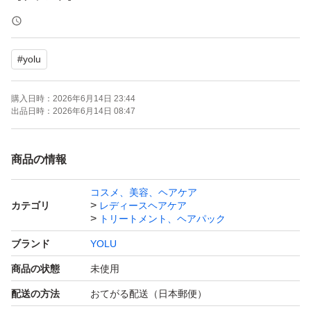
【商品名】カームナイトリペア トリートメント
【状態】未使用
#
yolu
【容量】通常品3倍分
購入日時：
2026年6月14日 23:44
簡易包装となります。
出品日時：
2026年6月14日 08:47
お値下げご容赦ください。
商品の情報
コスメ、美容、ヘアケア
カテゴリ
レディースヘアケア
トリートメント、ヘアパック
ブランド
YOLU
商品の状態
未使用
配送の方法
おてがる配送（日本郵便）