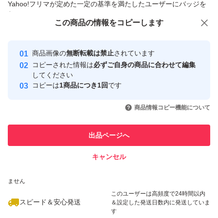
Yahoo!フリマが定めた一定の基準を満たしたユーザーにバッジを
付与しています
この商品をみている人にオススメ
この商品の情報をコピーします
安心取引出品者
最大10%対象
最大10%対象
Yahoo!フリマの基準をクリアした安
安心取引出品者
商品画像の
無断転載は禁止
されています
心・安全なユーザーです
コピーされた情報は
必ずご自身の商品に合わせて編集
取引実績
してください
コピーは
1商品につき1回
です
このユーザーはYahoo!フリマの取
取引実績◯+
いいね！
いいね！
2,600
円
2,600
円
2,600
円
引を完了させた実績があります
商品情報コピー機能について
最大10%対象
このユーザーは他フリマサービス
他フリマ実績◯+
出品ページへ
での取引実績があります
キャンセル
スピード&安心発送
いいね！
いいね！
2,699
※このバッジは実績に基づく表示であり、発送を保証しているものではあり
円
2,600
円
2,665
円
ません
最大10%対象
このユーザーは高頻度で24時間以内
スピード＆安心発送
＆設定した発送日数内に発送していま
す