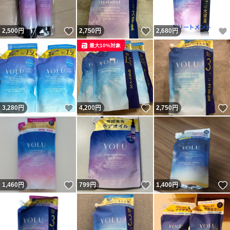
いいね！
いいね！
2,500
円
2,750
円
2,680
円
最大10%対象
いいね！
いいね！
3,280
円
4,200
円
2,750
円
いいね！
いいね！
1,460
円
799
円
1,400
円