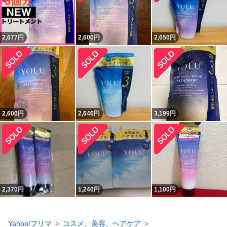
2,677
円
2,600
円
2,650
円
2,600
円
2,646
円
3,199
円
2,370
円
1,240
円
1,100
円
Yahoo!フリマ
コスメ、美容、ヘアケア