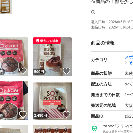
※商品の上部を少
たします。開封の
購入日時：
2026年6月18日 
出品日時：
2026年6月14日 
製品の特性上、最
あります、ご了承
最大10%対象
商品の情報
スポ
1杯で7gのタンパ
カテゴリ
そ
された水やお湯に
！
いいね！
いいね！
円
500
円
商品の状態
未使
配送の方法
おて
- ブランド: EXIT C
発送までの日数
1〜
- 内容量: 200g ×2袋
発送元の地域
大阪
- 主な成分: タ
！
いいね！
いいね！
- 生産国: 日本
円
2,480
円
商品ID
z62
Yahoo!フリ
代金は運営が一旦預か