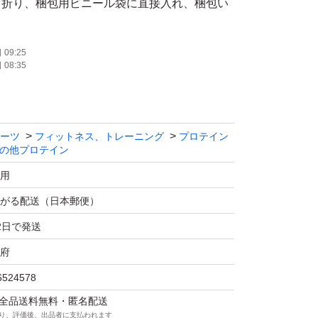
し折り、梱包用ビニール袋に直接入れ、梱包い
際はご注意下さいませ。
09:25
08:35
初からパッケージにシワ、汚れ等見られる事が
頂ける方のみご購入願います。
ーツ
フィットネス、トレーニング
プロテイン
ク質が摂取でき、食物繊維とコラーゲンも配合
の他プロテイン
溶けるインスタントコーヒーです。
用
がる配送（日本郵便）
OFFEE
2日で発送
府
ンパク質、食物繊維、コラーゲンペプチド
6524578
マは全品送料無料・匿名配送
り、評価後、出品者に支払われます