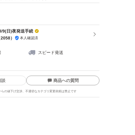
がとうございます。
ー
/9(日)夜発送手続
（
2058
）
本人確認済
者
スピード発送
相談
商品への質問
からの値下げ交渉、不適切なカテゴリ変更依頼は禁止です