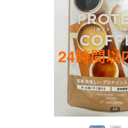
1
/
3