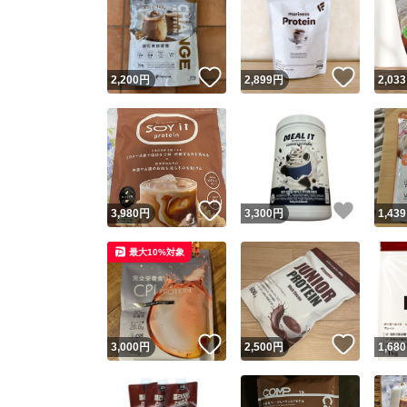
いいね！
いいね
2,200
円
2,899
円
2,033
いいね！
いいね
3,980
円
3,300
円
1,439
最大10%対象
いいね！
いいね
3,000
円
2,500
円
1,680