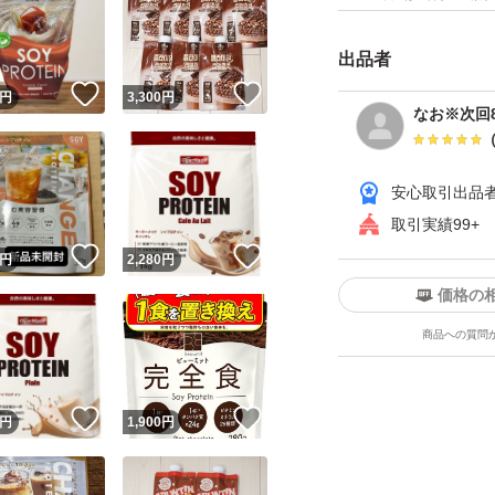
ご覧いただきあり
出品者
イグジットコーヒ
！
いいね！
いいね！
円
3,300
円
プロテイン
なお※次回8
コーヒー
coffee
安心取引出品
珈琲
取引実績99+
！
いいね！
いいね！
円
2,280
円
価格の
商品への質問
！
いいね！
いいね！
円
1,900
円