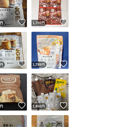
！
いいね！
いいね！
円
1,700
円
ユーザーの実績について
！
いいね！
いいね！
円
1,799
円
o!フリマが定めた一定の基準を満たしたユーザーにバッジを付与しています
出品者
この商品の情報をコピーします
取引出品者
Yahoo!フリマの基準をクリアした安心・安全なユーザーです
！
いいね！
いいね！
商品画像の
無断転載は禁止
されています
円
1,950
円
コピーされた情報は
必ずご自身の商品に合わせて編集
してください
コピーは
1商品につき1回
です
実績◯+
このユーザーはYahoo!フリマの取引を完了させた実績があり