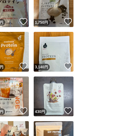
商品情報コピー機
リマ実績◯+
このユーザーは他フリマサービスでの取引実績があります
！
いいね！
いいね！
円
1,750
円
出品ページへ
&安心発送
キャンセル
ジは実績に基づく表示であり、発送を保証しているものではありません
このユーザーは高頻度で24時間以内＆設定した発送日数内に
ード＆安心発送
ます
！
いいね！
いいね！
円
3,140
円
ード発送
このユーザーは高頻度で24時間以内に発送しています
発送
このユーザーは設定した発送日数内に発送しています
！
いいね！
いいね！
円
430
円