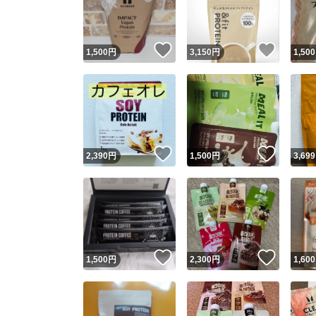
他フ
いいね！
いいね
1,500
円
3,150
円
1,500
スピード
※このバッ
スピ
いいね！
いいね
2,390
円
1,500
円
3,699
スピ
安心
いいね！
いいね
1,500
円
2,300
円
1,600