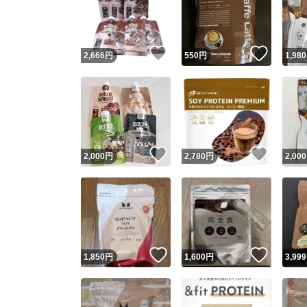
いいね！
いいね
2,666
円
550
円
1,980
いいね！
いいね
2,000
円
2,780
円
2,000
Yaho
安心取引
安心
いいね！
いいね
1,850
円
1,600
円
3,999
取引実績
取引