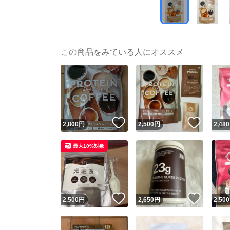
この商品をみている人にオススメ
いいね！
いいね
2,800
円
2,500
円
2,480
最大10%対象
いいね！
いいね
2,500
円
2,650
円
2,500