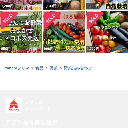
1,280
円
1,100
円
1,199
円
850
円
998
円
1,000
円
Yahoo!フリマ
食品
野菜
野菜詰め合わせ