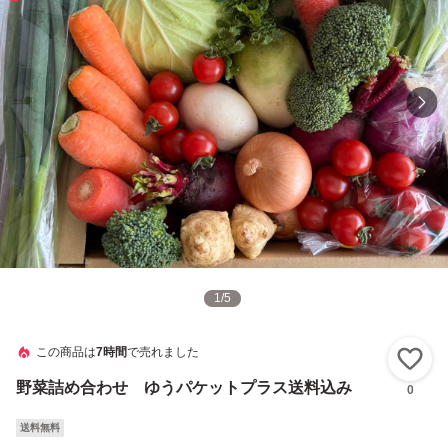
1
/
5
この商品は
7時間
で売れました
い
野菜詰め合わせ ゆうパケットプラス送料込み
0
送料無料