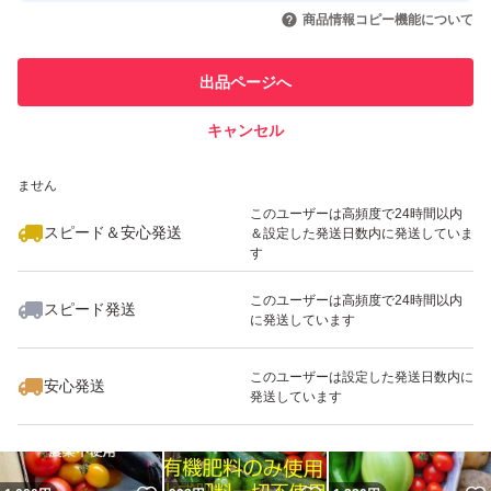
いいね！
いいね！
1,198
円
1,198
円
1,198
円
引を完了させた実績があります
商品情報コピー機能について
最大10%対象
最大10%対象
最大10%対象
このユーザーは他フリマサービス
他フリマ実績◯+
出品ページへ
での取引実績があります
キャンセル
スピード&安心発送
いいね！
いいね！
1,198
※このバッジは実績に基づく表示であり、発送を保証しているものではあり
円
1,050
円
990
円
ません
最大10%対象
このユーザーは高頻度で24時間以内
スピード＆安心発送
＆設定した発送日数内に発送していま
す
このユーザーは高頻度で24時間以内
スピード発送
に発送しています
いいね！
いいね！
1,130
円
1,199
円
1,350
円
最大10%対象
このユーザーは設定した発送日数内に
安心発送
発送しています