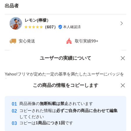
出品者
毎日の収穫によってゆうパケットプラスに6種類〜8種類
レモン(檸檬）
入るだけいっぱいお入れ致します。
（
607
）
本人確認済
是非食べてみてください。
安心発送
取引実績99+
常温での発送となります。
ユーザーの実績について
価格の相談
商品への質問
遠方からのご購入もお受け致しますが
商品への質問からの値下げ交渉、不適切なカテゴリ変更依頼は禁止です
配達に時間がかかることによる、商品の痛み等にはご理解
Yahoo!フリマが定めた一定の基準を満たしたユーザーにバッジを
付与しています
の程宜しくお願いします
この商品をみている人にオススメ
この商品の情報をコピーします
安心取引出品者
【発送元/京都】
最大10%対象
最大10%対象
最大10%対象
Yahoo!フリマの基準をクリアした安
安心取引出品者
商品画像の
無断転載は禁止
されています
心・安全なユーザーです
コピーされた情報は
必ずご自身の商品に合わせて編集
取引実績
してください
コピーは
1商品につき1回
です
このユーザーはYahoo!フリマの取
取引実績◯+