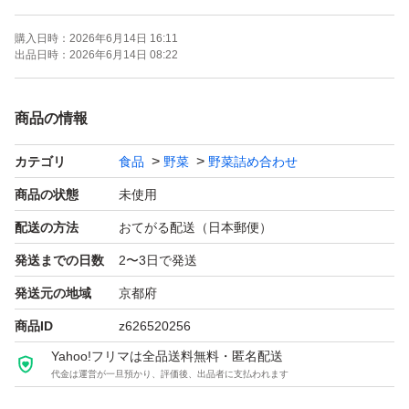
ベビーコーン
購入日時：
2026年6月14日 16:11
ズッキーニ
出品日時：
2026年6月14日 08:22
ミニ大根
オクラ
商品の情報
ミニトマト
カテゴリ
食品
野菜
野菜詰め合わせ
ほうれん草
小松菜
商品の状態
未使用
京水菜
配送の方法
おてがる配送（日本郵便）
二十日大根（ラデッシュ)
発送までの日数
2〜3日で発送
かぼちゃ
発送元の地域
京都府
京ぐれない人参
商品ID
z626520256
玉ねぎ
Yahoo!フリマは全品送料無料・匿名配送
しろな
代金は運営が一旦預かり、評価後、出品者に支払われます
人参…