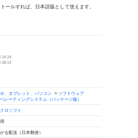
ストールすれば、日本語版として使えます。
合、MicrosoftのサイトからWindows11をU
ロードしてインストールし、当製品のプロダク
ばインストール可能です。
16:24
08:15
規認証保証します。
輸ネコポス又はゆうパケット)します。
ホ、タブレット、パソコン
ソフトウェア
ペレーティングシステム（パッケージ版）
クロソフト
用
がる配送（日本郵便）