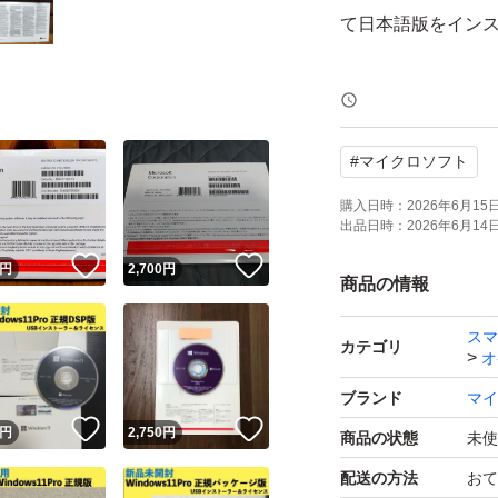
て日本語版をイン
DVDドライブがない場
SBメモリにダウン
#
マイクロソフト
トキーを入力すれ
購入日時：
2026年6月15日 
出品日時：
2026年6月14日 
プロダクトキー正
！
いいね！
いいね！
円
2,700
円
商品の情報
匿名発送(ヤマト運
スマ
カテゴリ
オ
ブランド
マイ
！
いいね！
いいね！
円
2,750
円
商品の状態
未使
配送の方法
おて