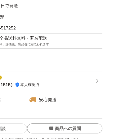
2日で発送
県
6517252
マは全品送料無料・匿名配送
り、評価後、出品者に支払われます
（
1515
）
本人確認済
者
安心発送
相談
商品への質問