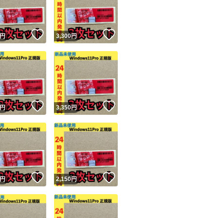
商品情報コピー機
リマ実績◯+
このユーザーは他フリマサービスでの取引実績があります
！
いいね！
いいね！
円
3,300
円
出品ページへ
&安心発送
キャンセル
ジは実績に基づく表示であり、発送を保証しているものではありません
このユーザーは高頻度で24時間以内＆設定した発送日数内に
ード＆安心発送
ます
！
いいね！
いいね！
円
3,350
円
ード発送
このユーザーは高頻度で24時間以内に発送しています
発送
このユーザーは設定した発送日数内に発送しています
！
いいね！
いいね！
円
2,150
円