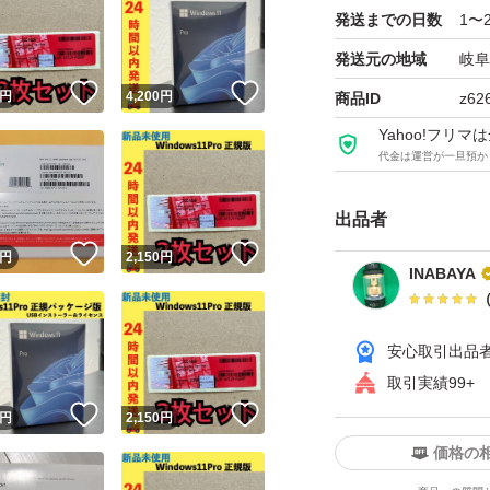
発送までの日数
1〜
発送元の地域
岐阜
！
いいね！
いいね！
円
4,200
円
商品ID
z62
Yahoo!フリ
代金は運営が一旦預か
出品者
！
いいね！
いいね！
円
2,150
円
INABAYA
安心取引出品
取引実績99+
！
いいね！
いいね！
円
2,150
円
価格の