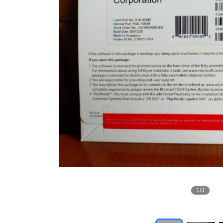
1
/
3