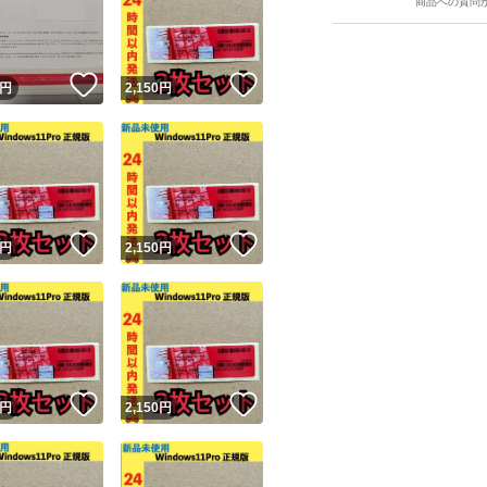
商品への質問
！
いいね！
いいね！
円
2,150
円
ユーザーの実績について
！
いいね！
いいね！
円
2,150
円
o!フリマが定めた一定の基準を満たしたユーザーにバッジを付与しています
出品者
この商品の情報をコピーします
取引出品者
Yahoo!フリマの基準をクリアした安心・安全なユーザーです
！
いいね！
いいね！
商品画像の
無断転載は禁止
されています
円
2,150
円
コピーされた情報は
必ずご自身の商品に合わせて編集
してください
コピーは
1商品につき1回
です
実績◯+
このユーザーはYahoo!フリマの取引を完了させた実績があり