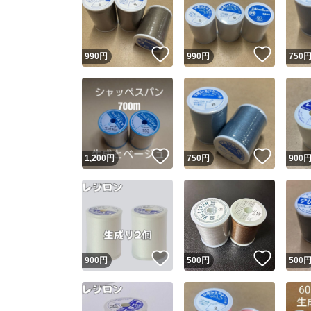
いいね！
いいね
990
円
990
円
750
いいね！
いいね
1,200
円
750
円
900
Yaho
安心取引
安心
いいね！
いいね
900
円
500
円
500
取引実績
取引