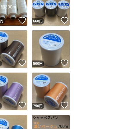
商品情報コピー機
リマ実績◯+
このユーザーは他フリマサービスでの取引実績があります
！
いいね！
いいね！
円
660
円
出品ページへ
&安心発送
キャンセル
ジは実績に基づく表示であり、発送を保証しているものではありません
このユーザーは高頻度で24時間以内＆設定した発送日数内に
ード＆安心発送
ます
！
いいね！
いいね！
円
500
円
ード発送
このユーザーは高頻度で24時間以内に発送しています
発送
このユーザーは設定した発送日数内に発送しています
！
いいね！
いいね！
円
750
円