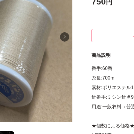
750
円
商品説明
番手:60番
糸長:700m
素材:ポリエステル1
針番手:ミシン針＃9
用途:一般衣料（普
★個数による価格