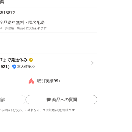
県
6515872
マは全品送料無料・匿名配送
り、評価後、出品者に支払われます
-17まで発送休み
（
921
）
本人確認済
取引実績99+
相談
商品への質問
からの値下げ交渉、不適切なカテゴリ変更依頼は禁止です