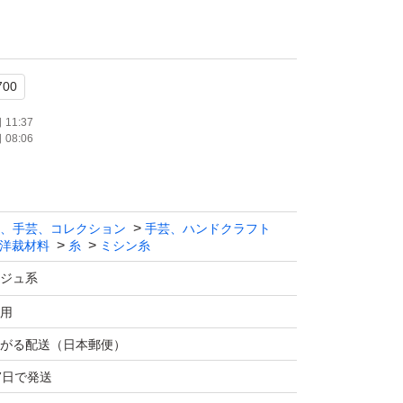
00
11:37
08:06
、手芸、コレクション
手芸、ハンドクラフト
洋裁材料
糸
ミシン糸
×個数で計算いたします。
ジュ系
す。色の組み合わせ変更OKです！
用
なります。ご注意下さい。
がる配送（日本郵便）
7日で発送
700