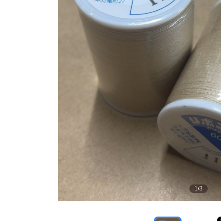
1
/
3