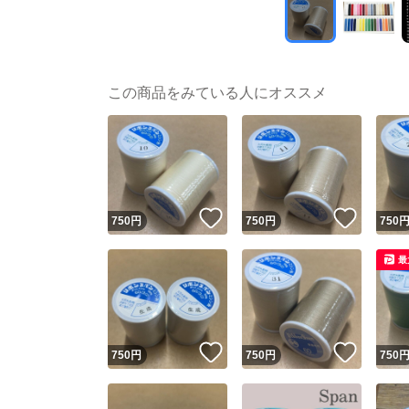
この商品をみている人にオススメ
いいね！
いいね
750
円
750
円
750
最
いいね！
いいね
750
円
750
円
750