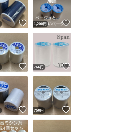
！
いいね！
いいね！
円
1,200
円
ユーザーの実績について
！
いいね！
いいね！
円
766
円
o!フリマが定めた一定の基準を満たしたユーザーにバッジを付与しています
出品者
この商品の情報をコピーします
取引出品者
Yahoo!フリマの基準をクリアした安心・安全なユーザーです
！
いいね！
いいね！
商品画像の
無断転載は禁止
されています
円
750
円
コピーされた情報は
必ずご自身の商品に合わせて編集
してください
コピーは
1商品につき1回
です
実績◯+
このユーザーはYahoo!フリマの取引を完了させた実績があり