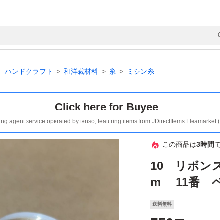
、ハンドクラフト
和洋裁材料
糸
ミシン糸
Click here for Buyee
ing agent service operated by tenso, featuring items from JDirectItems Fleamarket 
この商品は
3時間
10 リボンス
m 11番 
送料無料