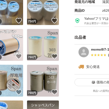
発送元の地域
滋賀
商品ID
z62
Yahoo!フリ
！
いいね！
いいね！
円
750
円
代金は運営が一旦預か
出品者
momo8/7
！
いいね！
いいね！
円
766
円
安心発送
価格の
商品への質問
！
いいね！
いいね！
円
766
円