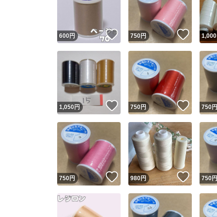
他フ
いいね！
いいね
600
円
750
円
1,000
スピード
※このバッ
スピ
いいね！
いいね
1,050
円
750
円
750
スピ
安心
いいね！
いいね
750
円
980
円
750