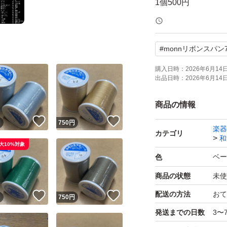
1個500円
2個750円
3個990円
#
monnリボンスパン7
4個1240円
5個1450円
購入日時：
2026年6月14日 
出品日時：
2026年6月14日 
6個1560円
7個1750円
商品の情報
8個1920円
！
いいね！
いいね！
円
750
円
楽器
9個2070円
カテゴリ
和
大10%対象
10個～1個220円
ベー
色
在庫は沢山ございま
商品の状態
未使
写真では色味が異
配送の方法
おて
！
いいね！
いいね！
円
750
円
発送までの日数
3〜
#monnリボンスパン