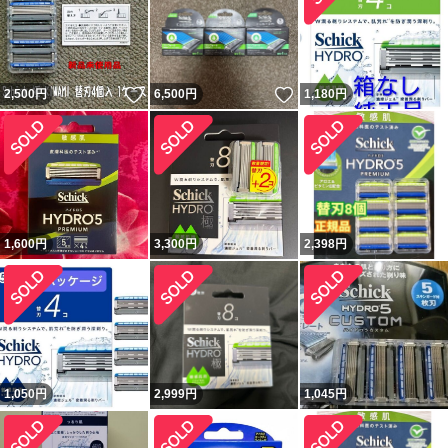
いいね！
いいね！
2,500
円
6,500
円
1,180
円
1,600
円
3,300
円
2,398
円
1,050
円
2,999
円
1,045
円