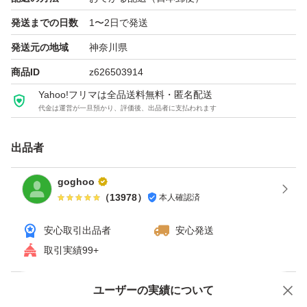
発送までの日数
1〜2日で発送
発送元の地域
神奈川県
商品ID
z626503914
Yahoo!フリマは全品送料無料・匿名配送
代金は運営が一旦預かり、評価後、出品者に支払われます
出品者
goghoo
（
13978
）
本人確認済
安心取引出品者
安心発送
取引実績99+
ユーザーの実績について
価格の相談
商品への質問