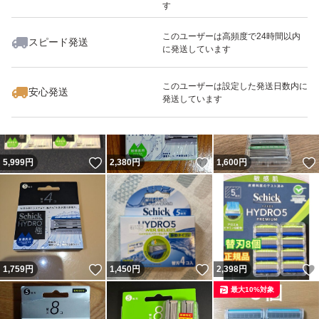
す
このユーザーは高頻度で24時間以内
スピード発送
に発送しています
いいね！
いいね！
2,890
円
1,870
円
1,050
円
最大10%対象
このユーザーは設定した発送日数内に
安心発送
発送しています
いいね！
いいね！
5,999
円
2,380
円
1,600
円
いいね！
いいね！
1,759
円
1,450
円
2,398
円
最大10%対象