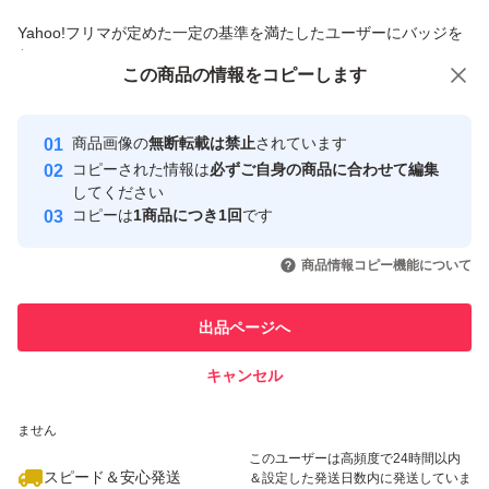
商品への質問からの値下げ交渉、不適切なカテゴリ変更依頼は禁止です
Yahoo!フリマが定めた一定の基準を満たしたユーザーにバッジを
付与しています
この商品をみている人にオススメ
この商品の情報をコピーします
安心取引出品者
最大10%対象
Yahoo!フリマの基準をクリアした安
安心取引出品者
商品画像の
無断転載は禁止
されています
心・安全なユーザーです
コピーされた情報は
必ずご自身の商品に合わせて編集
取引実績
してください
コピーは
1商品につき1回
です
このユーザーはYahoo!フリマの取
取引実績◯+
いいね！
いいね！
1,300
円
1,030
円
1,630
円
引を完了させた実績があります
商品情報コピー機能について
このユーザーは他フリマサービス
他フリマ実績◯+
出品ページへ
での取引実績があります
キャンセル
スピード&安心発送
いいね！
いいね！
1,298
※このバッジは実績に基づく表示であり、発送を保証しているものではあり
円
1,600
円
2,000
円
ません
このユーザーは高頻度で24時間以内
スピード＆安心発送
＆設定した発送日数内に発送していま