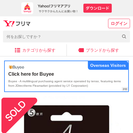
ログイン
カテゴリから探す
ブランドから探す
Overseas Visitors
Click here for Buyee
Buyee - A multilingual purchasing agent service operated by tenso, featuring items
from JDirectItems Fleamarket (provided by LY Corporation)