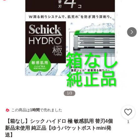
1
/
3
この商品は
1時間
で売れました
い
【箱なし】シック ハイドロ 極 敏感肌用 替刃4個
1
新品未使用 純正品【ゆうパケットポストmini発
送】