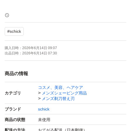
【ゆうパケットポストminiの発送になります。……………
商品をビニール袋で包み、プチプチで巻き、ストックバッ
#
schick
グに入れます。】
購入日時：
2026年6月14日 09:07
【お値下げ不可です。】
出品日時：
2026年6月14日 07:30
商品の情報
コスメ、美容、ヘアケア
カテゴリ
メンズシェービング用品
メンズ剃刀替え刃
ブランド
schick
商品の状態
未使用
配送の方法
おてがる配送（日本郵便）