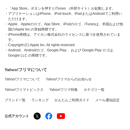
・「App Store」ボタンを押すとiTunes （外部サイト）が起動します。
・アプリケーションはiPhone、iPod touch、iPadまたはAndroidでご利用い
ただけます。
・Apple、Appleのロゴ、App Store、iPodのロゴ、iTunesは、米国および他
国のApple Inc.の登録商標です。
・iPhone商標は、アイホン株式会社のライセンスに基づき使用されていま
す。
・Copyright (C) Apple Inc. All rights reserved.
・Android、Androidロゴ、Google Play 、および Google Play ロゴは、
Google LLC の商標です。
Yahoo!フリマについて
Yahoo!フリマについて
Yahoo!フリマからのお知らせ
Yahoo!フリマトピックス
Yahoo!フリマ特集
カテゴリ一覧
ブランド一覧
ランキング
かんたんご利用ガイド
メール通知設定
公式アカウント