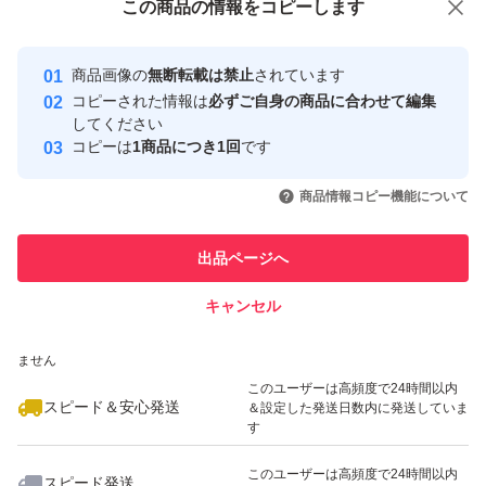
この商品をみている人にオススメ
この商品の情報をコピーします
安心取引出品者
最大10%対象
最大10%対象
最大10%対象
Yahoo!フリマの基準をクリアした安
安心取引出品者
商品画像の
無断転載は禁止
されています
心・安全なユーザーです
コピーされた情報は
必ずご自身の商品に合わせて編集
取引実績
してください
コピーは
1商品につき1回
です
このユーザーはYahoo!フリマの取
取引実績◯+
いいね！
いいね！
4,250
円
2,200
円
2,840
円
引を完了させた実績があります
商品情報コピー機能について
このユーザーは他フリマサービス
他フリマ実績◯+
出品ページへ
での取引実績があります
キャンセル
スピード&安心発送
いいね！
いいね！
1,800
※このバッジは実績に基づく表示であり、発送を保証しているものではあり
円
1,600
円
1,300
円
ません
このユーザーは高頻度で24時間以内
スピード＆安心発送
＆設定した発送日数内に発送していま
す
このユーザーは高頻度で24時間以内
スピード発送