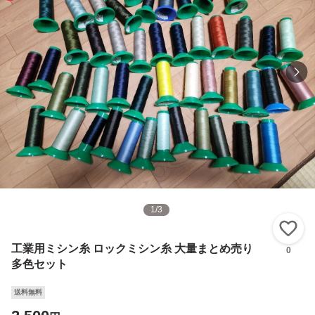
1
/
3
い
工業用ミシン糸 ロックミシン糸 大量まとめ売り
0
多色セット
送料無料