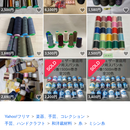
いいね！
いいね！
2,500
円
6,100
円
1,580
円
いいね！
いいね！
1,680
円
3,500
円
2,500
円
いいね！
2,690
円
2,200
円
3,400
円
Yahoo!フリマ
楽器、手芸、コレクション
手芸、ハンドクラフト
和洋裁材料
糸
ミシン糸