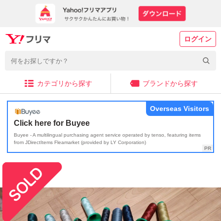
ログイン
カテゴリから探す
ブランドから探す
Overseas Visitors
Click here for Buyee
Buyee - A multilingual purchasing agent service operated by tenso, featuring items
from JDirectItems Fleamarket (provided by LY Corporation)