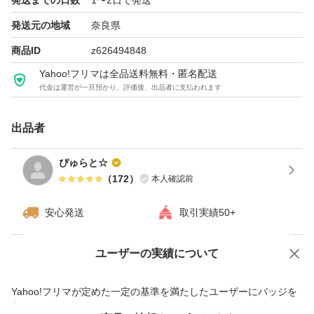
発送までの日数
1〜2日で発送
発送元の地域
奈良県
商品ID
z626494848
Yahoo!フリマは全品送料無料・匿名配送
代金は運営が一旦預かり、評価後、出品者に支払われます
出品者
ぴゅらと☆
（
172
）
本人確認前
安心発送
取引実績50+
ユーザーの実績について
価格の相談
商品への質問
商品への質問からの値下げ交渉、不適切なカテゴリ変更依頼は禁止です
Yahoo!フリマが定めた一定の基準を満たしたユーザーにバッジを
付与しています