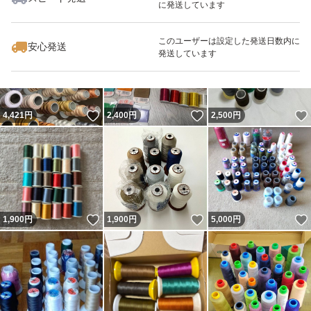
に発送しています
いいね！
いいね！
1,900
円
1,498
円
1,560
円
最大10%対象
このユーザーは設定した発送日数内に
安心発送
発送しています
いいね！
いいね！
4,421
円
2,400
円
2,500
円
いいね！
いいね！
1,900
円
1,900
円
5,000
円