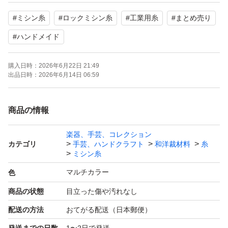
#
ミシン糸
#
ロックミシン糸
#
工業用糸
#
まとめ売り
ハンドメイド作品の制作や、お直しなどにいかがでしょう
か。よろしくお願いいたします。
#
ハンドメイド
購入日時：
2026年6月22日 21:49
出品日時：
2026年6月14日 06:59
商品の情報
楽器、手芸、コレクション
カテゴリ
手芸、ハンドクラフト
和洋裁材料
糸
ミシン糸
マルチカラー
色
商品の状態
目立った傷や汚れなし
配送の方法
おてがる配送（日本郵便）