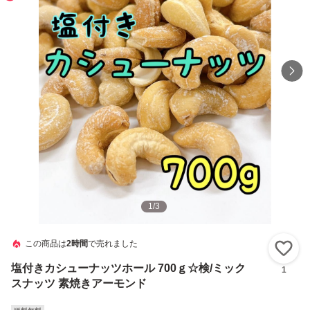
1
/
3
この商品は
2時間
で売れました
い
塩付きカシューナッツホール 700ｇ☆検/ミック
1
スナッツ 素焼きアーモンド