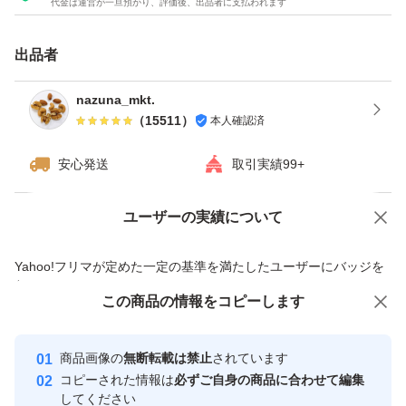
代金は運営が一旦預かり、評価後、出品者に支払われます
ナッツをお届けいたします^ - ^
★チャック付き袋でのお届けですので、保存にも便利！
出品者
★ドライフルーツとナッツのミックスは発送日の袋詰めで
もナッツがしけてしまう可能性がございます。ご理解・ご
nazuna_mkt.
（
15511
）
本人確認済
了承下さい
安心発送
取引実績99+
ユーザーの実績について
価格の相談
商品への質問
商品への質問からの値下げ交渉、不適切なカテゴリ変更依頼は禁止です
Yahoo!フリマが定めた一定の基準を満たしたユーザーにバッジを
付与しています
この商品をみている人にオススメ
この商品の情報をコピーします
安心取引出品者
Yahoo!フリマの基準をクリアした安
安心取引出品者
商品画像の
無断転載は禁止
されています
心・安全なユーザーです
コピーされた情報は
必ずご自身の商品に合わせて編集
取引実績
してください