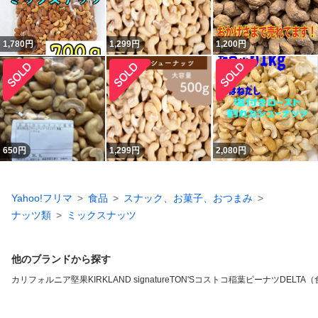
1,780
円
1,299
円
1,200
円
650
円
1,299
円
2,080
円
Yahoo!フリマ
食品
スナック、お菓子、おつまみ
ナッツ類
ミックスナッツ
他のブランドから探す
カリフォルニア堅果
KIRKLAND signature
TON'S
コストコ
稲葉ピーナツ
DELTA