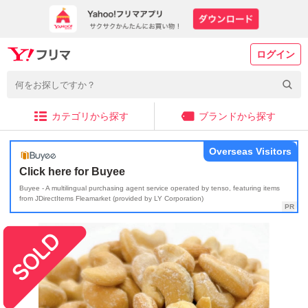
ログイン
カテゴリから探す
ブランドから探す
Overseas Visitors
Click here for Buyee
Buyee - A multilingual purchasing agent service operated by tenso, featuring items
from JDirectItems Fleamarket (provided by LY Corporation)