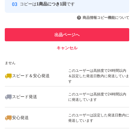
コピーは
1商品につき1回
です
このユーザーはYahoo!フリマの取
取引実績◯+
いいね！
いいね！
1,780
円
1,880
円
1,450
円
引を完了させた実績があります
商品情報コピー機能について
最大10%対象
最大10%対象
最大10%対象
このユーザーは他フリマサービス
他フリマ実績◯+
出品ページへ
での取引実績があります
キャンセル
スピード&安心発送
いいね！
いいね！
1,299
※このバッジは実績に基づく表示であり、発送を保証しているものではあり
円
1,580
円
1,780
円
ません
最大10%対象
このユーザーは高頻度で24時間以内
スピード＆安心発送
＆設定した発送日数内に発送していま
す
このユーザーは高頻度で24時間以内
スピード発送
に発送しています
いいね！
いいね！
1,299
円
1,780
円
2,000
円
このユーザーは設定した発送日数内に
安心発送
発送しています