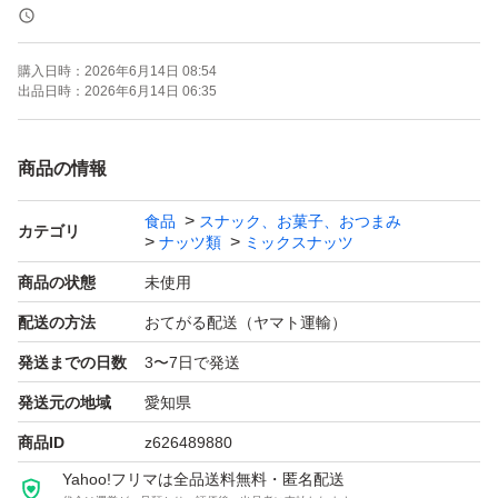
《賞味期限》
購入日時：
2026年6月14日 08:54
ご注文より約150日
出品日時：
2026年6月14日 06:35
(画像の賞味期限はサンプルになります。ご注文を受けて
から製造します！)
商品の情報
食品
スナック、お菓子、おつまみ
《コメント》
カテゴリ
ナッツ類
ミックスナッツ
塩付きのカシューナッツです。
商品の状態
未使用
配送の方法
おてがる配送（ヤマト運輸）
塩味が抜群に美味しい！！
発送までの日数
3〜7日で発送
そのままお酒のおつまみに!！
健康的なおやつです。
発送元の地域
愛知県
商品ID
z626489880
★全てご注文いただいてから袋詰いたしますので、新鮮な
Yahoo!フリマは全品送料無料・匿名配送