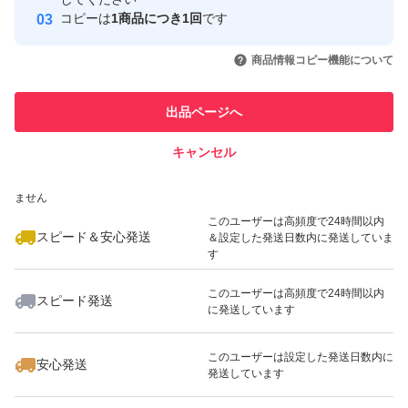
発送で御座います！
コピーは
1商品につき1回
です
このユーザーはYahoo!フリマの取
取引実績◯+
いいね！
いいね！
1,299
円
1,299
円
1,699
円
包装を整えて、二重包装で、
引を完了させた実績があります
商品情報コピー機能について
最大10%対象
最大10%対象
最大10%対象
発送させて下さいませ〜♪
このユーザーは他フリマサービス
他フリマ実績◯+
出品ページへ
での取引実績があります
小粒ですが、パンパンのお品物
キャンセル
スピード&安心発送
なので、プチプチ袋発送は、
いいね！
いいね！
1,699
※このバッジは実績に基づく表示であり、発送を保証しているものではあり
円
600
円
1,100
円
出来ないので、防水袋で、
ません
発送致しますね♪
このユーザーは高頻度で24時間以内
スピード＆安心発送
＆設定した発送日数内に発送していま
す
ご理解頂ける方、
このユーザーは高頻度で24時間以内
スピード発送
ご購入宜しくお願い致します！
に発送しています
いいね！
いいね！
1,000
円
1,000
円
1,099
円
最大10%対象
このユーザーは設定した発送日数内に
安心発送
発送しています