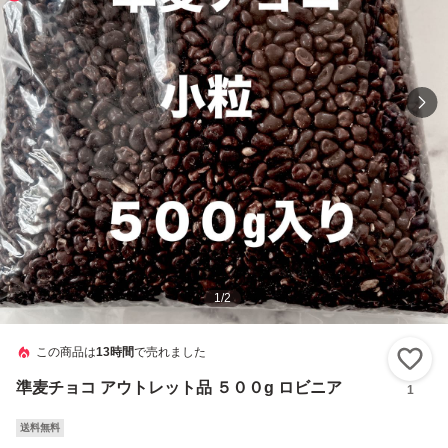
1
/
2
この商品は
13時間
で売れました
い
準麦チョコ アウトレット品 ５００g ロビニア
1
送料無料