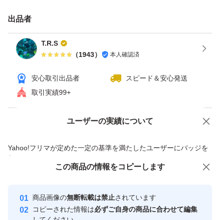
食欲ない時も、牛乳かけて食べたら
出品者
とっても美味しいのよぉ〜
T.R.S
（
1943
）
本人確認済
お菓子作りのトッピングにも、
ケーキ作りして、上からパラパラしたら、
安心取引出品者
スピード＆安心発送
とっても美味しかったです〜
取引実績99+
宜しかったら、
ユーザーの実績について
価格の相談
商品への質問
ご賞味下さいませ〜
商品への質問からの値下げ交渉、不適切なカテゴリ変更依頼は禁止です
Yahoo!フリマが定めた一定の基準を満たしたユーザーにバッジを
付与しています
どうぞ、宜しくお願い致します
この商品をみている人にオススメ
この商品の情報をコピーします
安心取引出品者
m(_ _)m
最大10%対象
最大10%対象
最大10%対象
Yahoo!フリマの基準をクリアした安
安心取引出品者
商品画像の
無断転載は禁止
されています
心・安全なユーザーです
コピーされた情報は
必ずご自身の商品に合わせて編集
※ゆうパケットポストでの
取引実績
してください