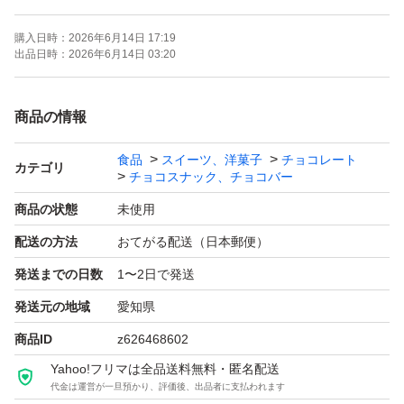
宜しくお願い致しますm(_ _)m
購入日時：
2026年6月14日 17:19
出品日時：
2026年6月14日 03:20
賞味期限→２０２６年１１月１１日
商品の情報
ロピニア、アウトレット品の
食品
スイーツ、洋菓子
チョコレート
小粒タイプの準麦チョコ
カテゴリ
チョコスナック、チョコバー
で御座います〜♪()♪
商品の状態
未使用
配送の方法
おてがる配送（日本郵便）
あんまり、美味しそうなので、
発送までの日数
1〜2日で発送
沢山、買ってしまいました
発送元の地域
愛知県
お子様も食べやす〜い、
商品ID
z626468602
小粒なんですよぉ〜(o^^o)
Yahoo!フリマは全品送料無料・匿名配送
代金は運営が一旦預かり、評価後、出品者に支払われます