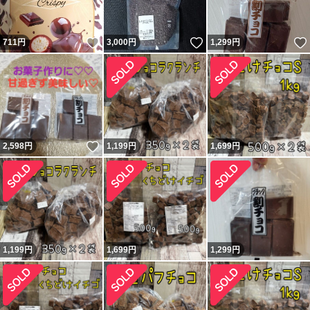
いいね！
いいね！
711
円
3,000
円
1,299
円
いいね！
2,598
円
1,199
円
1,699
円
1,199
円
1,699
円
1,299
円