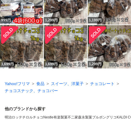
999
円
1,299
円
1,199
円
1,699
円
1,699
円
1,299
円
Yahoo!フリマ
食品
スイーツ、洋菓子
チョコレート
チョコスナック、チョコバー
他のブランドから探す
明治
ロッテ
チロルチョコ
Nestle
有楽製菓
不二家
森永製菓
ブルボン
グリコ
KALDI 