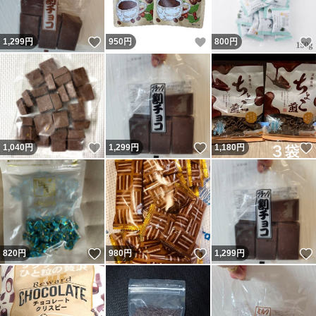
いいね！
いいね！
1,299
円
950
円
800
円
いいね！
いいね！
1,040
円
1,299
円
1,180
円
いいね！
いいね！
820
円
980
円
1,299
円