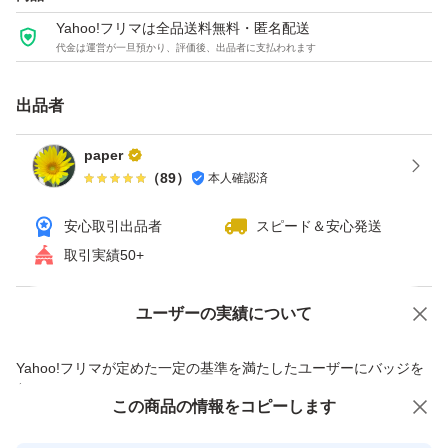
Yahoo!フリマは全品送料無料・匿名配送
代金は運営が一旦預かり、評価後、出品者に支払われます
出品者
paper
（
89
）
本人確認済
安心取引出品者
スピード＆安心発送
取引実績50+
ユーザーの実績について
価格の相談
商品への質問
商品への質問からの値下げ交渉、不適切なカテゴリ変更依頼は禁止です
Yahoo!フリマが定めた一定の基準を満たしたユーザーにバッジを
付与しています
この商品をみている人にオススメ
この商品の情報をコピーします
安心取引出品者
最大10%対象