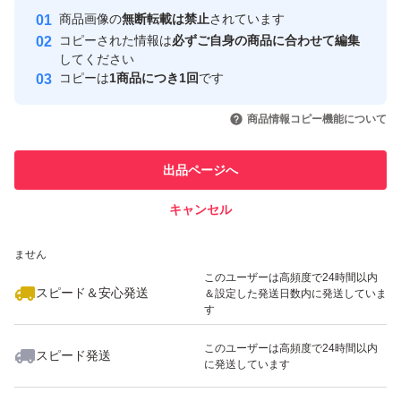
Yahoo!フリマの基準をクリアした安
安心取引出品者
商品画像の
無断転載は禁止
されています
心・安全なユーザーです
コピーされた情報は
必ずご自身の商品に合わせて編集
取引実績
してください
コピーは
1商品につき1回
です
このユーザーはYahoo!フリマの取
取引実績◯+
いいね！
いいね！
7,199
円
7,300
円
7,250
円
引を完了させた実績があります
商品情報コピー機能について
このユーザーは他フリマサービス
他フリマ実績◯+
出品ページへ
での取引実績があります
キャンセル
スピード&安心発送
いいね！
いいね！
7,200
※このバッジは実績に基づく表示であり、発送を保証しているものではあり
円
7,700
円
7,370
円
ません
このユーザーは高頻度で24時間以内
スピード＆安心発送
＆設定した発送日数内に発送していま
す
このユーザーは高頻度で24時間以内
スピード発送
に発送しています
いいね！
いいね！
7,200
円
7,400
円
7,260
円