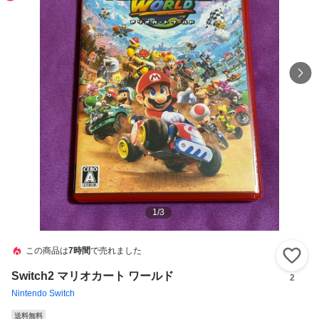
1
/
3
この商品は
7時間
で売れました
い
Switch2 マリオカート ワールド
2
Nintendo Switch
送料無料