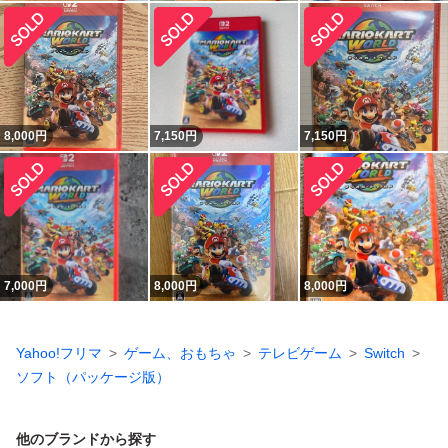
8,000
円
7,150
円
7,150
円
7,000
円
8,000
円
8,000
円
Yahoo!フリマ
ゲーム、おもちゃ
テレビゲーム
Switch
ソフト（パッケージ版）
他のブランドから探す