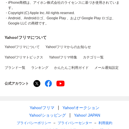
・iPhone商標は、アイホン株式会社のライセンスに基づき使用されていま
す。
・Copyright (C) Apple Inc. All rights reserved.
・Android、Androidロゴ、Google Play 、および Google Play ロゴは、
Google LLC の商標です。
Yahoo!フリマについて
Yahoo!フリマについて
Yahoo!フリマからのお知らせ
Yahoo!フリマトピックス
Yahoo!フリマ特集
カテゴリ一覧
ブランド一覧
ランキング
かんたんご利用ガイド
メール通知設定
公式アカウント
Yahoo!フリマ
Yahoo!オークション
Yahoo!ショッピング
Yahoo! JAPAN
プライバシーポリシー
プライバシーセンター
利用規約