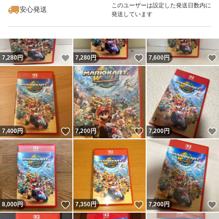
このユーザーは設定した発送日数内に
安心発送
発送しています
いいね！
いいね！
7,280
円
7,280
円
7,600
円
いいね！
いいね！
7,400
円
7,200
円
7,200
円
いいね！
いいね！
8,000
円
7,350
円
7,200
円