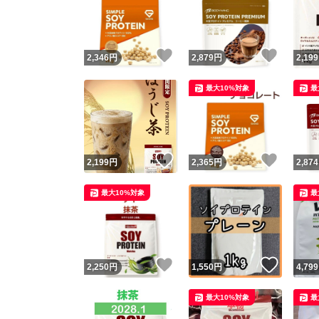
いいね！
いいね
2,346
円
2,879
円
2,199
最大10%対象
最
いいね！
いいね
2,199
円
2,365
円
2,874
Yaho
最大10%対象
最
安心取引
安心
いいね！
いいね
2,250
円
1,550
円
4,799
取引実績
最大10%対象
最
取引