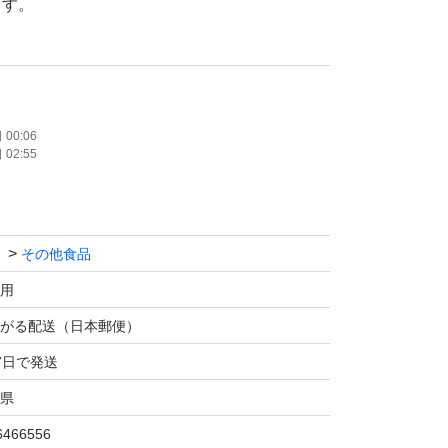
ます。
生する場合があります。
やハサミなど
00:06
02:55
合はご注意ください。
その他食品
用
がる配送（日本郵便）
7日で発送
県
6466556