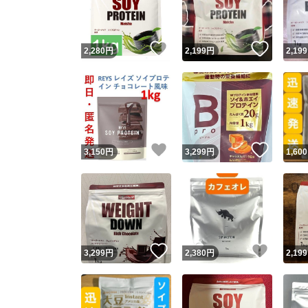
他フ
いいね！
いいね
2,280
円
2,199
円
2,199
スピード
※このバッ
スピ
いいね！
いいね
3,150
円
3,299
円
1,600
スピ
安心
いいね！
いいね
3,299
円
2,380
円
2,199