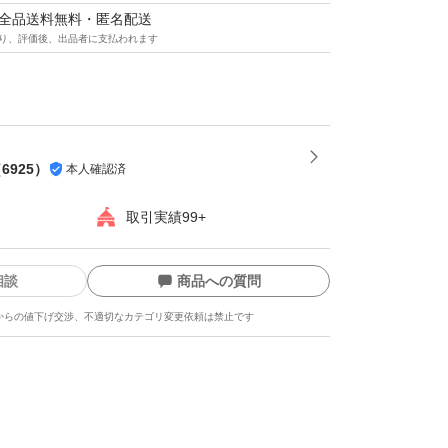
マは全品送料無料・匿名配送
り、評価後、出品者に支払われます
グ
（
6925
）
本人確認済
取引実績99+
相談
商品への質問
からの値下げ交渉、不適切なカテゴリ変更依頼は禁止です