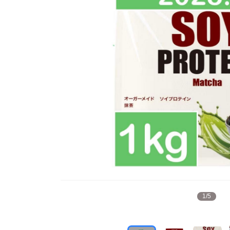
1
/
5