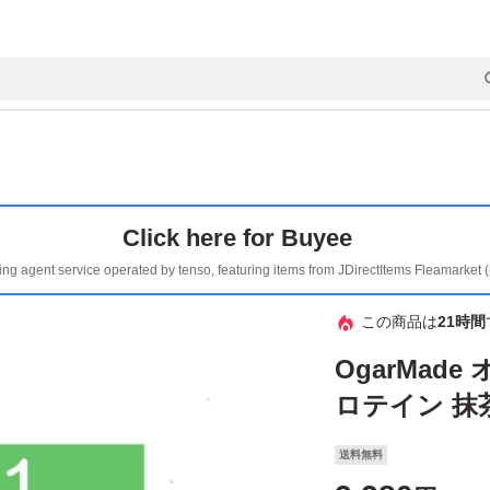
Click here for Buyee
ing agent service operated by tenso, featuring items from JDirectItems Fleamarket 
この商品は
21時間
OgarMad
ロテイン 抹茶
送料無料