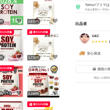
MAD
Yahoo!フリ
ソイプロテイン
代金は運営が一旦預か
トレーニング
！
いいね！
いいね！
円
2,675
円
出品者
おうちトレーニン
ワークアウト
大10%対象
最大10%対象
U&C
シェイプアップ
スリムボディ
安心発送
エクササイズ
！
いいね！
いいね！
円
2,778
円
ヨガ
大10%対象
価格の
ボディメイク
商品への質問
栄養
健康
！
いいね！
いいね！
円
2,199
円
ビタミン
最大10%対象