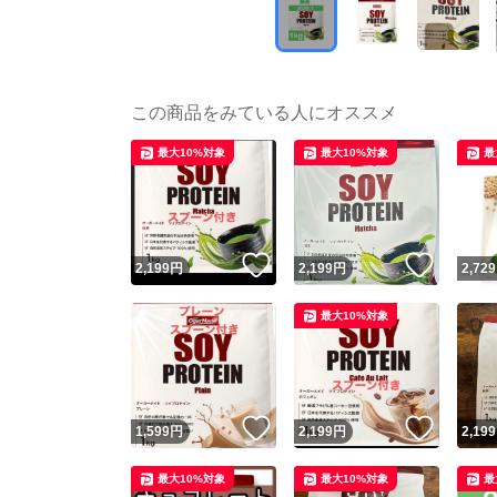
この商品をみている人にオススメ
最大10%対象
最大10%対象
最
いいね！
いいね
2,199
円
2,199
円
2,729
最大10%対象
いいね！
いいね
1,599
円
2,199
円
2,199
最大10%対象
最大10%対象
最