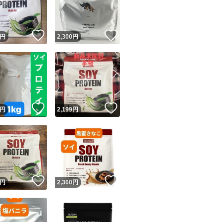
商品情報コピー機
リマ実績◯+
このユーザーは他フリマサービスでの取引実績があります
！
いいね！
いいね！
円
2,300
円
出品ページへ
&安心発送
キャンセル
ジは実績に基づく表示であり、発送を保証しているものではありません
このユーザーは高頻度で24時間以内＆設定した発送日数内に
ード＆安心発送
ます
！
いいね！
いいね！
円
2,199
円
ード発送
このユーザーは高頻度で24時間以内に発送しています
発送
このユーザーは設定した発送日数内に発送しています
！
いいね！
いいね！
円
2,300
円