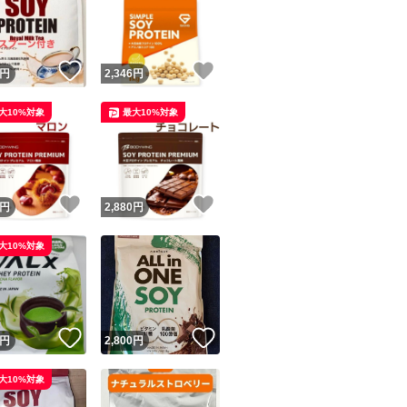
U&C
x15
！
いいね！
いいね！
円
2,346
円
n6
大10%対象
最大10%対象
s5
4.7.3
ユーザーの実績について
！
いいね！
いいね！
円
2,880
円
o!フリマが定めた一定の基準を満たしたユーザーにバッジを付与しています
大10%対象
出品者
この商品の情報をコピーします
取引出品者
Yahoo!フリマの基準をクリアした安心・安全なユーザーです
！
いいね！
いいね！
商品画像の
無断転載は禁止
されています
円
2,800
円
コピーされた情報は
必ずご自身の商品に合わせて編集
してください
大10%対象
コピーは
1商品につき1回
です
実績◯+
このユーザーはYahoo!フリマの取引を完了させた実績があり