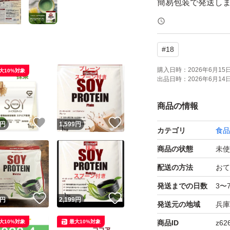
簡易包装で発送し
袋にダメージが発
#
18
簡易包装の為、
開封時にカッター
購入日時：
2026年6月15日 
大10%対象
出品日時：
2026年6月14日 
刃物を使用する場
商品の情報
プロテイン
！
いいね！
いいね！
円
1,599
円
カテゴリ
食品
筋トレ
商品の状態
未使
ジム
ダイエット
配送の方法
おて
オーガーメイド
発送までの日数
3〜
！
いいね！
いいね！
OgarMade
円
2,199
円
発送元の地域
兵庫
マッドプロテイン
大10%対象
最大10%対象
商品ID
z62