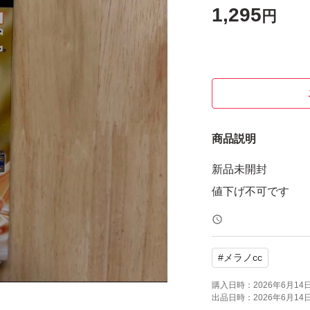
1,295
円
商品説明
新品未開封
値下げ不可です
#
メラノcc
購入日時：
2026年6月14日 
出品日時：
2026年6月14日 