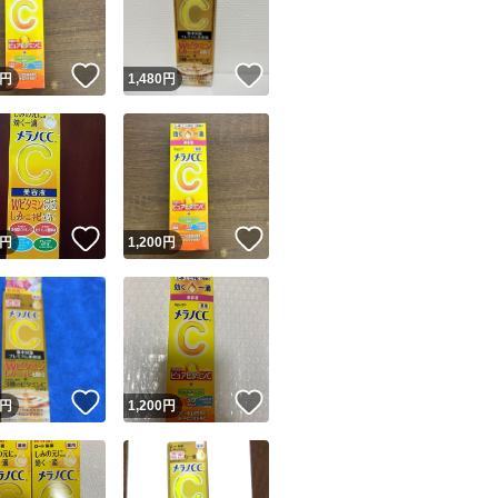
商品情報コピー機
リマ実績◯+
このユーザーは他フリマサービスでの取引実績があります
！
いいね！
いいね！
円
1,480
円
出品ページへ
&安心発送
キャンセル
ジは実績に基づく表示であり、発送を保証しているものではありません
このユーザーは高頻度で24時間以内＆設定した発送日数内に
ード＆安心発送
ます
！
いいね！
いいね！
円
1,200
円
ード発送
このユーザーは高頻度で24時間以内に発送しています
発送
このユーザーは設定した発送日数内に発送しています
！
いいね！
いいね！
円
1,200
円