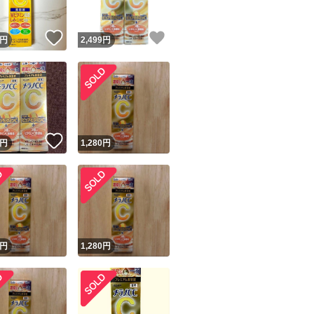
！
いいね！
いいね！
円
2,499
円
！
いいね！
円
1,280
円
円
1,280
円