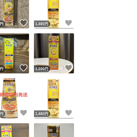
！
いいね！
いいね！
円
1,480
円
ユーザーの実績について
！
いいね！
いいね！
円
1,100
円
o!フリマが定めた一定の基準を満たしたユーザーにバッジを付与しています
出品者
この商品の情報をコピーします
取引出品者
Yahoo!フリマの基準をクリアした安心・安全なユーザーです
！
いいね！
いいね！
商品画像の
無断転載は禁止
されています
円
1,480
円
コピーされた情報は
必ずご自身の商品に合わせて編集
してください
コピーは
1商品につき1回
です
実績◯+
このユーザーはYahoo!フリマの取引を完了させた実績があり