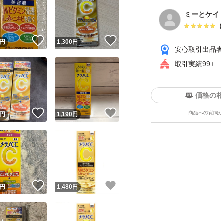
ミーとケイ
！
いいね！
いいね！
円
1,300
円
安心取引出品
取引実績99+
価格の
！
いいね！
いいね！
商品への質問
円
1,190
円
！
いいね！
いいね！
円
1,480
円