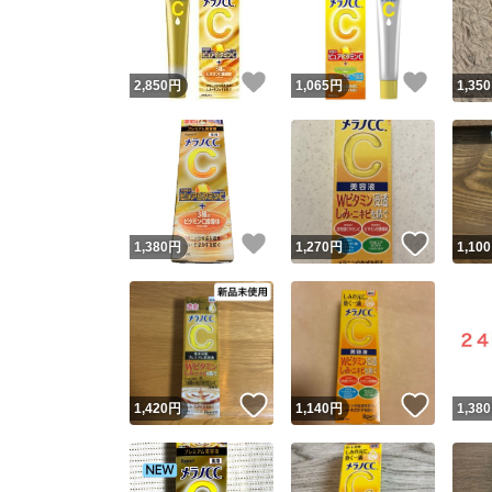
いいね！
いいね
2,850
円
1,065
円
1,350
いいね！
いいね
1,380
円
1,270
円
1,100
Yaho
安心取引
安心
いいね！
いいね
1,420
円
1,140
円
1,380
取引実績
取引