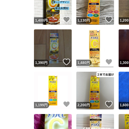
他フ
いいね！
いいね
1,400
円
1,130
円
1,200
スピード
※このバッ
スピ
いいね！
いいね
1,390
円
1,480
円
1,300
スピ
安心
いいね！
いいね
1,199
円
2,200
円
1,600