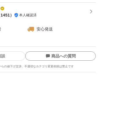
（
1451
）
本人確認済
者
安心発送
相談
商品への質問
からの値下げ交渉、不適切なカテゴリ変更依頼は禁止です