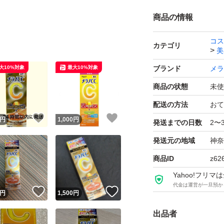
商品の情報
コス
カテゴリ
美
大10%対象
最大10%対象
ブランド
メラ
商品の状態
未使
配送の方法
おて
！
いいね！
いいね！
円
1,000
円
発送までの日数
2〜
発送元の地域
神奈
商品ID
z62
Yahoo!フリ
代金は運営が一旦預か
！
いいね！
いいね！
円
1,500
円
出品者