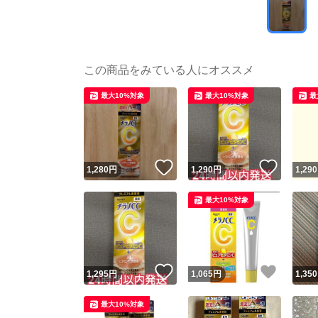
この商品をみている人にオススメ
最大10%対象
最大10%対象
最
いいね！
いいね
1,280
円
1,290
円
1,290
最大10%対象
いいね！
いいね
1,295
円
1,065
円
1,350
最大10%対象