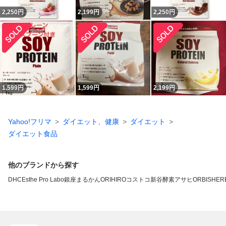
2,250
円
2,199
円
2,250
円
1,599
円
1,599
円
2,199
円
Yahoo!フリマ
ダイエット、健康
ダイエット
ダイエット食品
他のブランドから探す
DHC
Esthe Pro Labo
銀座まるかん
ORIHIRO
コストコ
新谷酵素
アサヒ
ORBIS
HERB