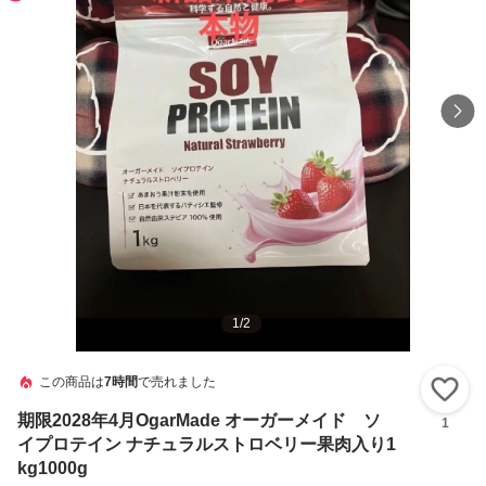
1
/
2
この商品は
7時間
で売れました
い
期限2028年4月OgarMade オーガーメイド ソ
1
イプロテイン ナチュラルストロベリー果肉入り1
kg1000g