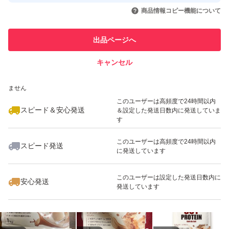
取引実績◯+
いいね！
いいね！
2,219
円
2,250
円
2,219
円
引を完了させた実績があります
商品情報コピー機能について
最大10%対象
このユーザーは他フリマサービス
他フリマ実績◯+
出品ページへ
での取引実績があります
キャンセル
スピード&安心発送
いいね！
いいね！
2,250
※このバッジは実績に基づく表示であり、発送を保証しているものではあり
円
2,280
円
2,199
円
ません
最大10%対象
このユーザーは高頻度で24時間以内
スピード＆安心発送
＆設定した発送日数内に発送していま
す
このユーザーは高頻度で24時間以内
スピード発送
に発送しています
いいね！
いいね！
1,659
円
2,199
円
2,199
円
最大10%対象
このユーザーは設定した発送日数内に
安心発送
発送しています