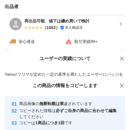
出品者
再出品可能、値下は纏め買いで検討
（
1063
）
本人確認済
安心発送
取引実績99+
ユーザーの実績について
価格の相談
商品への質問
商品への質問からの値下げ交渉、不適切なカテゴリ変更依頼は禁止です
Yahoo!フリマが定めた一定の基準を満たしたユーザーにバッジを
付与しています
この商品をみている人にオススメ
この商品の情報をコピーします
安心取引出品者
最大10%対象
最大10%対象
最大10%対象
Yahoo!フリマの基準をクリアした安
安心取引出品者
商品画像の
無断転載は禁止
されています
心・安全なユーザーです
コピーされた情報は
必ずご自身の商品に合わせて編集
取引実績
してください
コピーは
1商品につき1回
です
このユーザーはYahoo!フリマの取