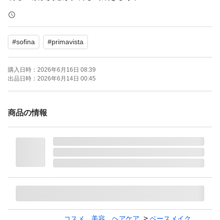
ブランド：SOFINA Primavista
#
sofina
#
primavista
本体/詰め替え：詰め替え
ベースメイク特徴：カバー力 崩れにくい 肌の透明感、薄
購入日時：
2026年6月16日 08:39
づき UVカット
出品日時：
2026年6月14日 00:45
ベースメイクお悩み：テカリ、皮脂 くすみ
特徴：無香料
商品の情報
PA：PA+++
SPF：16.0 SPF
匿名配送でお送りします。
家族に喫煙者なしです。
#プリマヴィスタ
コスメ、美容、ヘアケア
ベースメイク