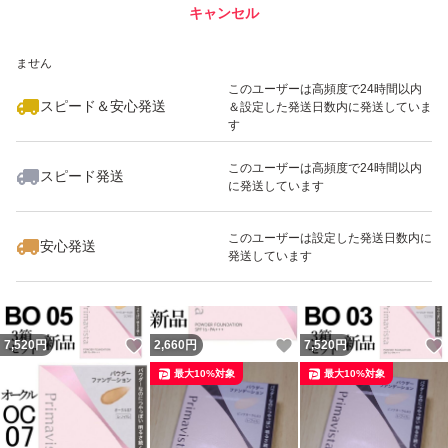
キャンセル
スピード&安心発送
いいね！
いいね！
7,520
※このバッジは実績に基づく表示であり、発送を保証しているものではあり
円
5,080
円
5,080
円
ません
最大10%対象
このユーザーは高頻度で24時間以内
スピード＆安心発送
＆設定した発送日数内に発送していま
す
このユーザーは高頻度で24時間以内
スピード発送
に発送しています
いいね！
いいね！
2,540
円
7,520
円
7,520
円
このユーザーは設定した発送日数内に
安心発送
発送しています
いいね！
いいね！
7,520
円
2,660
円
7,520
円
最大10%対象
最大10%対象