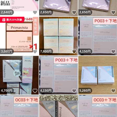
いいね！
いいね！
2,640
円
2,650
円
2,650
円
最大10%対象
いいね！
いいね！
3,080
円
7,800
円
4,150
円
いいね！
いいね！
4,700
円
4,150
円
5,260
円