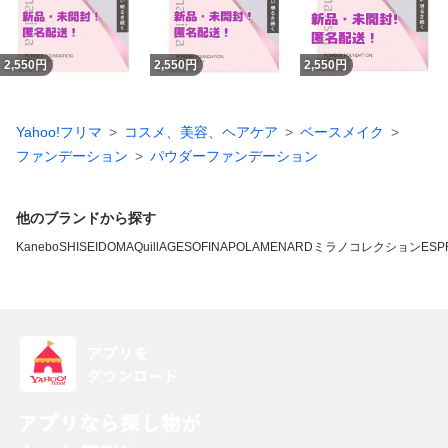
2,550
円
2,550
円
2,550
円
Yahoo!フリマ
コスメ、美容、ヘアケア
ベースメイク
ファンデーション
パウダーファンデーション
他のブランドから探す
Kanebo
SHISEIDO
MAQuillAGE
SOFINA
POLA
MENARD
ミラノコレクション
ESP