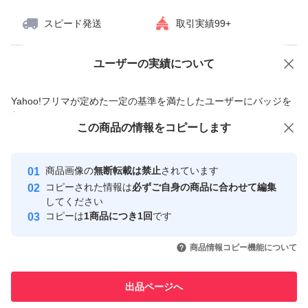
スピード発送
取引実績99+
ユーザーの実績について
価格の相談
商品への質問
商品への質問からの値下げ交渉、不適切なカテゴリ変更依頼は禁止です
Yahoo!フリマが定めた一定の基準を満たしたユーザーにバッジを
付与しています
この商品をみている人にオススメ
この商品の情報をコピーします
安心取引出品者
Yahoo!フリマの基準をクリアした安
安心取引出品者
商品画像の
無断転載は禁止
されています
心・安全なユーザーです
コピーされた情報は
必ずご自身の商品に合わせて編集
取引実績
してください
コピーは
1商品につき1回
です
このユーザーはYahoo!フリマの取
取引実績◯+
いいね！
いいね！
5,070
円
5,060
円
5,060
円
引を完了させた実績があります
商品情報コピー機能について
最大10%対象
このユーザーは他フリマサービス
他フリマ実績◯+
出品ページへ
での取引実績があります