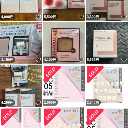
いいね！
いいね！
4,000
円
5,500
円
3,800
円
いいね！
いいね！
3,150
円
4,100
円
5,555
円
いいね！
4,299
円
2,660
円
2,540
円