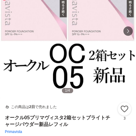
1
/
4
この商品は
2日
で売れました
い
オークル05プリマヴィスタ2箱セットブライトチ
3
ャージパウダー新品レフィル
Primavista