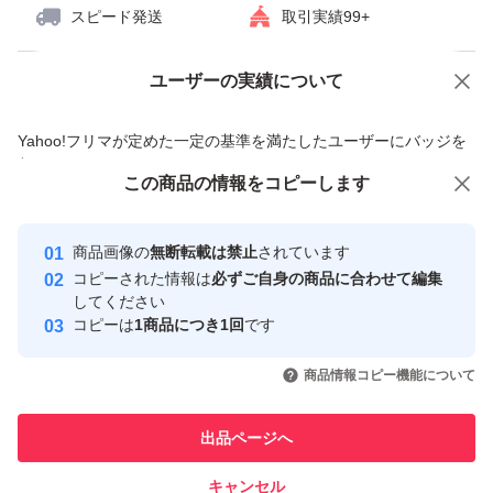
スピード発送
取引実績99+
ユーザーの実績について
価格の相談
商品への質問
商品への質問からの値下げ交渉、不適切なカテゴリ変更依頼は禁止です
Yahoo!フリマが定めた一定の基準を満たしたユーザーにバッジを
付与しています
この商品をみている人にオススメ
この商品の情報をコピーします
安心取引出品者
最大10%対象
Yahoo!フリマの基準をクリアした安
安心取引出品者
商品画像の
無断転載は禁止
されています
心・安全なユーザーです
コピーされた情報は
必ずご自身の商品に合わせて編集
取引実績
してください
コピーは
1商品につき1回
です
このユーザーはYahoo!フリマの取
取引実績◯+
いいね！
いいね！
2,880
円
2,900
円
2,850
円
引を完了させた実績があります
商品情報コピー機能について
最大10%対象
このユーザーは他フリマサービス
他フリマ実績◯+
出品ページへ
での取引実績があります
キャンセル
スピード&安心発送