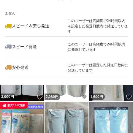
いいね！
いいね！
2,999
※このバッジは実績に基づく表示であり、発送を保証しているものではあり
円
2,890
円
2,890
円
ません
最大10%対象
最大10%対象
このユーザーは高頻度で24時間以内
スピード＆安心発送
＆設定した発送日数内に発送していま
す
このユーザーは高頻度で24時間以内
スピード発送
に発送しています
いいね！
いいね！
1,600
円
1,666
円
3,090
円
最大10%対象
このユーザーは設定した発送日数内に
安心発送
発送しています
いいね！
いいね！
3,000
円
2,980
円
1,600
円
最大10%対象