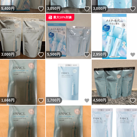
いいね！
いいね！
5,400
円
3,050
円
3,000
円
最大10%対象
いいね！
いいね！
3,000
円
5,500
円
2,950
円
いいね！
いいね！
1,666
円
1,700
円
4,500
円