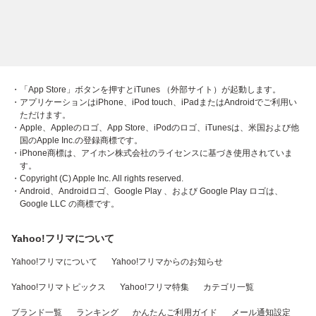
・「App Store」ボタンを押すとiTunes （外部サイト）が起動します。
・アプリケーションはiPhone、iPod touch、iPadまたはAndroidでご利用い
ただけます。
・Apple、Appleのロゴ、App Store、iPodのロゴ、iTunesは、米国および他
国のApple Inc.の登録商標です。
・iPhone商標は、アイホン株式会社のライセンスに基づき使用されていま
す。
・Copyright (C) Apple Inc. All rights reserved.
・Android、Androidロゴ、Google Play 、および Google Play ロゴは、
Google LLC の商標です。
Yahoo!フリマについて
Yahoo!フリマについて
Yahoo!フリマからのお知らせ
Yahoo!フリマトピックス
Yahoo!フリマ特集
カテゴリ一覧
ブランド一覧
ランキング
かんたんご利用ガイド
メール通知設定