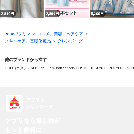
2,890
円
2,890
円
5,200
円
Yahoo!フリマ
コスメ、美容、ヘアケア
スキンケア、基礎化粧品
クレンジング
他のブランドから探す
DUO（コスメ）
KOSE
shu uemura
Kao
naris COSMETICS
FANCL
POLA
DHC
ALB