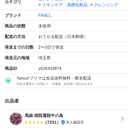
カテゴリ
スキンケア、基礎化粧品
クレンジング
＃詰め替え
ブランド
FANCL
商品の状態
未使用
配送の方法
おてがる配送（日本郵便）
発送までの日数
2〜3日で発送
発送元の地域
埼玉県
商品ID
z626433874
Yahoo!フリマは全品送料無料・匿名配送
代金は運営が一旦預かり、評価後、出品者に支払われます
出品者
馬娘 病院通院中の為
（
7251
）
本人確認済