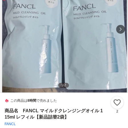
1
/
2
この商品は
8時間
で売れました
い
商品名 FANCL マイルドクレンジングオイル 1
2
15ml レフィル【新品詰替2袋】
FANCL