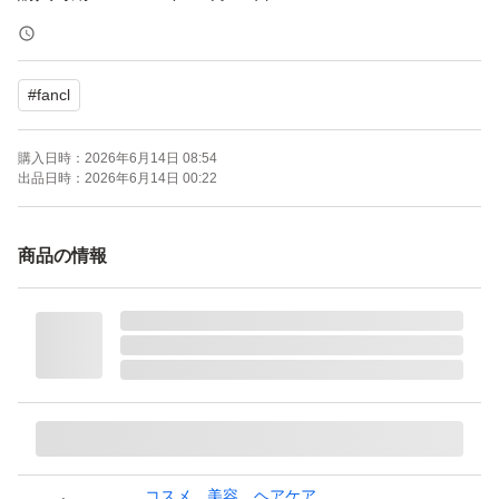
◎発送方法 ゆうパケッ
トポストmini便にて、お届けになります。
#
fancl
種類...オイル
本体/詰め替え...詰め替え
購入日時：
2026年6月14日 08:54
特徴...お風呂で使える, マスカラも落とせる, ダブル洗顔不
出品日時：
2026年6月14日 00:22
要
商品の情報
種類：オイル
肌質：普通肌
特徴：界面活性剤不使用 紫外線吸収剤不使用 合成香料不
使用
▲お値段相談不可商品です。
＃マイルドクレンジング オイル 115ml レフィル
＃FANCL
コスメ、美容、ヘアケア