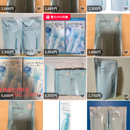
いいね！
いいね！
1,666
円
1,665
円
3,300
円
最大10%対象
いいね！
いいね！
3,300
円
5,450
円
1,666
円
いいね！
いいね！
5,600
円
4,500
円
1,750
円