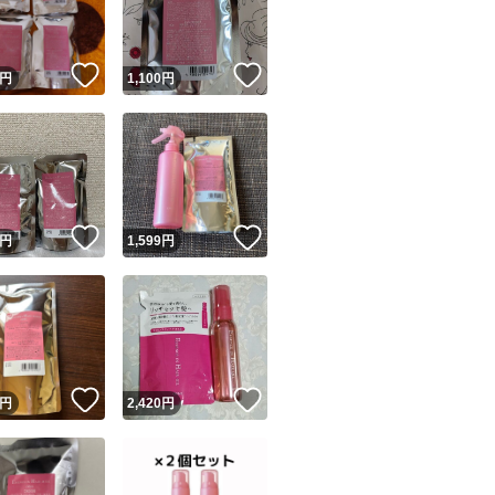
商品情報コピー機
リマ実績◯+
このユーザーは他フリマサービスでの取引実績があります
！
いいね！
いいね！
円
1,100
円
出品ページへ
&安心発送
キャンセル
ジは実績に基づく表示であり、発送を保証しているものではありません
このユーザーは高頻度で24時間以内＆設定した発送日数内に
ード＆安心発送
ます
！
いいね！
いいね！
円
1,599
円
ード発送
このユーザーは高頻度で24時間以内に発送しています
発送
このユーザーは設定した発送日数内に発送しています
！
いいね！
いいね！
円
2,420
円