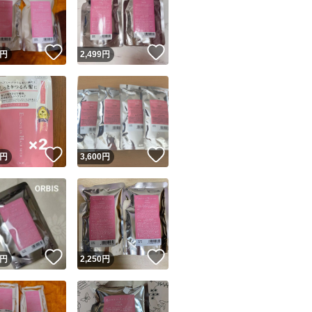
！
いいね！
いいね！
円
2,499
円
ユーザーの実績について
！
いいね！
いいね！
円
3,600
円
o!フリマが定めた一定の基準を満たしたユーザーにバッジを付与しています
出品者
この商品の情報をコピーします
取引出品者
Yahoo!フリマの基準をクリアした安心・安全なユーザーです
！
いいね！
いいね！
商品画像の
無断転載は禁止
されています
円
2,250
円
コピーされた情報は
必ずご自身の商品に合わせて編集
してください
コピーは
1商品につき1回
です
実績◯+
このユーザーはYahoo!フリマの取引を完了させた実績があり