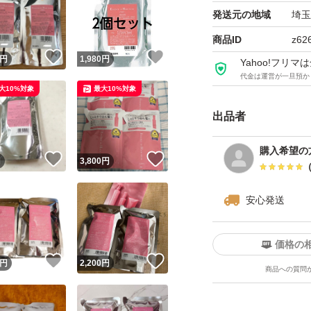
発送元の地域
埼玉
商品ID
z62
！
いいね！
いいね！
円
1,980
円
Yahoo!フリ
代金は運営が一旦預か
大10%対象
最大10%対象
出品者
購入希望の
！
いいね！
いいね！
円
3,800
円
安心発送
価格の
！
いいね！
いいね！
円
2,200
円
商品への質問