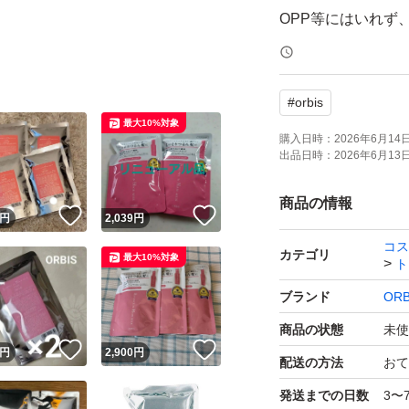
OPP等にはいれず
開封後はメーカー
#
orbis
ーーーーー
最大10%対象
購入日時：
2026年6月14日 
出品日時：
2026年6月13日 
購入後のメッセー
遅くなる場合もご
商品の情報
！
いいね！
いいね！
円
2,039
円
再出品、専用出品
コス
カテゴリ
最大10%対象
ト
ブランド
ORB
商品の状態
未使
！
いいね！
いいね！
円
2,900
円
配送の方法
おて
発送までの日数
3〜