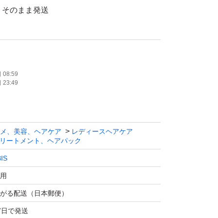
、そのまま発送
元へ問い合わせはください。
08:59
23:49
ジは発送時に行っております。
ざいますがご理解ください。
可→お気軽にご質問下さい
メ、美容、ヘアケア
レディースヘアケア
リートメント、ヘアパック
IS
用
がる配送（日本郵便）
7日で発送