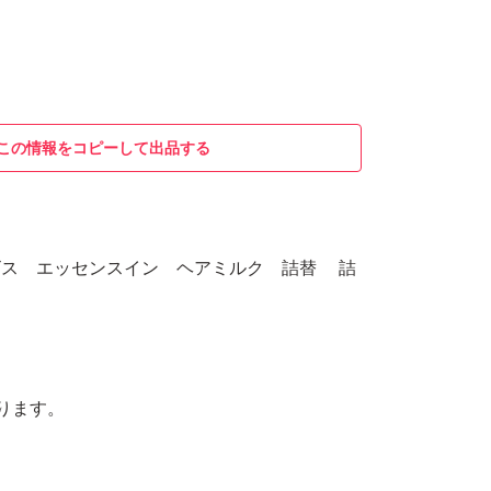
この情報をコピーして出品する
オルビス エッセンスイン ヘアミルク 詰替 詰
ります。
。