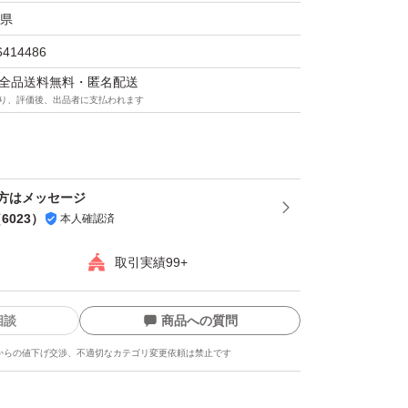
県
6414486
マは全品送料無料・匿名配送
り、評価後、出品者に支払われます
方はメッセージ
（
6023
）
本人確認済
取引実績99+
相談
商品への質問
からの値下げ交渉、不適切なカテゴリ変更依頼は禁止です