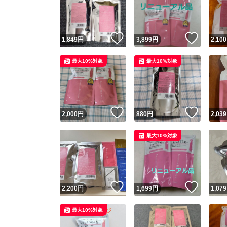
いいね！
いいね
1,849
円
3,899
円
2,100
最大10%対象
最大10%対象
いいね！
いいね
2,000
円
880
円
2,039
Yaho
最大10%対象
安心取引
安心
いいね！
いいね
2,200
円
1,699
円
1,079
取引実績
最大10%対象
取引