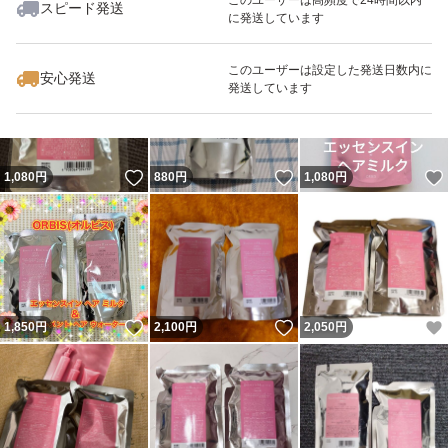
スピード発送
に発送しています
いいね！
いいね！
1,980
円
939
円
2,000
円
最大10%対象
最大10%対象
このユーザーは設定した発送日数内に
安心発送
発送しています
いいね！
いいね！
1,080
円
880
円
1,080
円
いいね！
いいね！
1,850
円
2,100
円
2,050
円