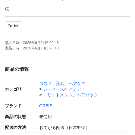
出品しておりますのでご検討ください
#
orbis
OPP等にはいれず、そのまま発送
開封後はメーカー元へ問い合わせはください。
購入日時：
2026年6月14日 09:48
出品日時：
2026年6月13日 23:48
ーーーーー
商品の情報
購入後のメッセージは発送時に行っております。
コスメ、美容、ヘアケア
遅くなる場合もございますがご理解ください。
カテゴリ
レディースヘアケア
再出品、専用出品可→お気軽にご質問下さい
トリートメント、ヘアパック
ブランド
ORBIS
商品の状態
未使用
配送の方法
おてがる配送（日本郵便）