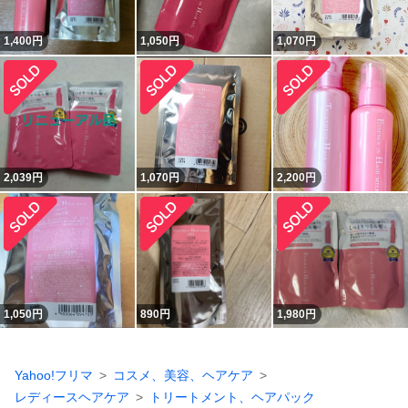
1,400
円
1,050
円
1,070
円
2,039
円
1,070
円
2,200
円
1,050
円
890
円
1,980
円
Yahoo!フリマ
コスメ、美容、ヘアケア
レディースヘアケア
トリートメント、ヘアパック