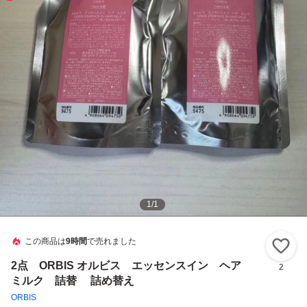
1
/
1
この商品は
9時間
で売れました
い
2点 ORBIS オルビス エッセンスイン ヘア
2
ミルク 詰替 詰め替え
ORBIS