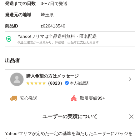
発送までの日数
3〜7日で発送
発送元の地域
埼玉県
商品ID
z626413540
Yahoo!フリマは全品送料無料・匿名配送
代金は運営が一旦預かり、評価後、出品者に支払われます
出品者
購入希望の方はメッセージ
（
6023
）
本人確認済
安心発送
取引実績99+
ユーザーの実績について
価格の相談
商品への質問
商品への質問からの値下げ交渉、不適切なカテゴリ変更依頼は禁止です
Yahoo!フリマが定めた一定の基準を満たしたユーザーにバッジを