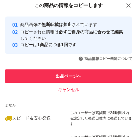
付与しています
この商品をみている人にオススメ
この商品の情報をコピーします
安心取引出品者
最大10%対象
最大10%対象
Yahoo!フリマの基準をクリアした安
安心取引出品者
商品画像の
無断転載は禁止
されています
心・安全なユーザーです
コピーされた情報は
必ずご自身の商品に合わせて編集
取引実績
してください
コピーは
1商品につき1回
です
このユーザーはYahoo!フリマの取
取引実績◯+
いいね！
いいね！
1,980
円
1,699
円
1,689
円
引を完了させた実績があります
商品情報コピー機能について
最大10%対象
このユーザーは他フリマサービス
他フリマ実績◯+
出品ページへ
での取引実績があります
キャンセル
スピード&安心発送
いいね！
いいね！
1,890
※このバッジは実績に基づく表示であり、発送を保証しているものではあり
円
1,849
円
2,000
円
ません
最大10%対象
このユーザーは高頻度で24時間以内
スピード＆安心発送
＆設定した発送日数内に発送していま
す
このユーザーは高頻度で24時間以内