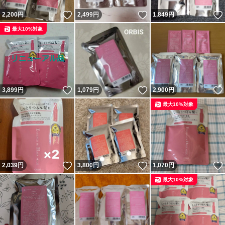
いいね！
いいね！
2,200
円
2,499
円
1,849
円
最大10%対象
いいね！
いいね！
3,899
円
1,079
円
2,900
円
最大10%対象
いいね！
いいね！
2,039
円
3,800
円
1,070
円
最大10%対象