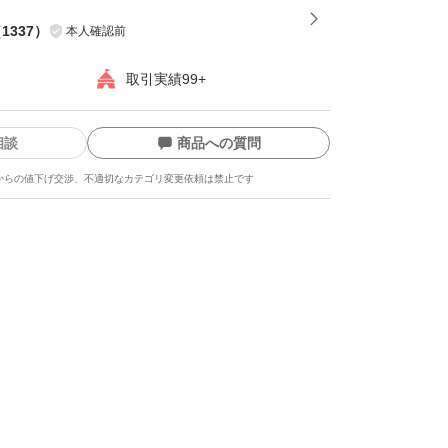
（
1337
）
本人確認前
取引実績99+
相談
商品への質問
からの値下げ交渉、不適切なカテゴリ変更依頼は禁止です
ます