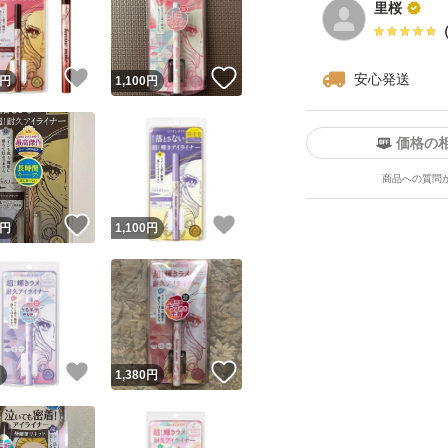
里桜
！
いいね！
いいね！
安心発送
円
1,100
円
価格の
商品への質問
ユーザーの実績について
！
いいね！
いいね！
円
1,100
円
o!フリマが定めた一定の基準を満たしたユーザーにバッジを付与しています
出品者
この商品の情報をコピーします
取引出品者
Yahoo!フリマの基準をクリアした安心・安全なユーザーです
！
いいね！
いいね！
商品画像の
無断転載は禁止
されています
円
1,380
円
コピーされた情報は
必ずご自身の商品に合わせて編集
してください
コピーは
1商品につき1回
です
実績◯+
このユーザーはYahoo!フリマの取引を完了させた実績があり