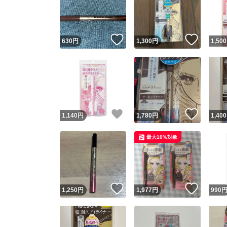
いいね！
いいね
630
円
1,300
円
1,500
いいね！
いいね
1,140
円
1,780
円
1,400
Yaho
最大10%対象
安心取引
安心
いいね！
いいね
1,250
円
1,977
円
990
取引実績
取引