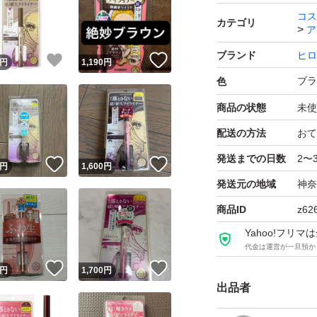
コス
カテゴリ
ア
ブランド
ヒロ
！
いいね！
いいね！
円
1,190
円
ブラ
色
商品の状態
未使
配送の方法
おて
発送までの日数
2〜
！
いいね！
いいね！
円
1,600
円
発送元の地域
神奈
商品ID
z62
Yahoo!フリ
代金は運営が一旦預か
！
いいね！
いいね！
円
1,700
円
出品者