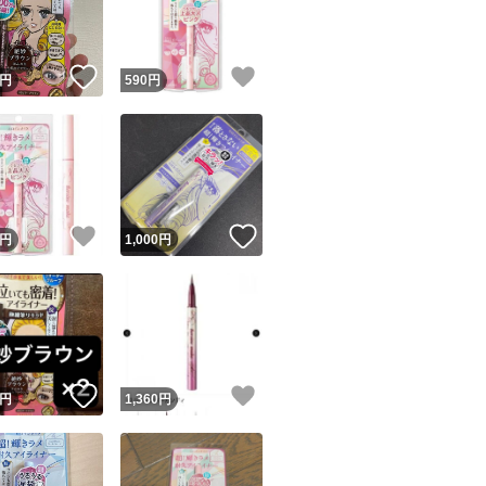
商品情報コピー機
リマ実績◯+
このユーザーは他フリマサービスでの取引実績があります
！
いいね！
いいね！
円
590
円
出品ページへ
&安心発送
キャンセル
ジは実績に基づく表示であり、発送を保証しているものではありません
このユーザーは高頻度で24時間以内＆設定した発送日数内に
ード＆安心発送
ます
！
いいね！
いいね！
円
1,000
円
ード発送
このユーザーは高頻度で24時間以内に発送しています
発送
このユーザーは設定した発送日数内に発送しています
！
いいね！
いいね！
円
1,360
円