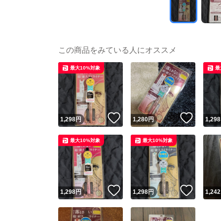
この商品をみている人にオススメ
最大10%対象
最
いいね！
いいね
1,298
円
1,280
円
1,298
最大10%対象
最大10%対象
いいね！
いいね
1,298
円
1,298
円
1,242