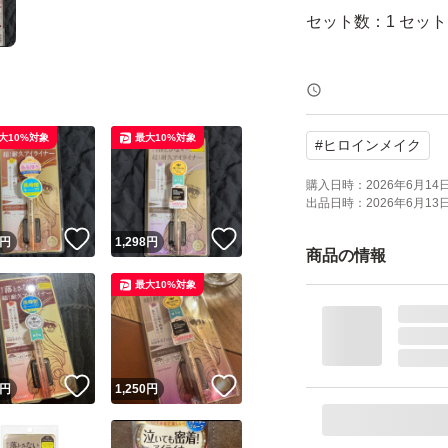
セット数：1 セット
新品未開封です
大10%対象
最大10%対象
#
ヒロインメイク
購入日時：
2026年6月14日 
出品日時：
2026年6月13日 
！
いいね！
いいね！
円
1,298
円
商品の情報
最大10%対象
！
いいね！
いいね！
円
1,250
円