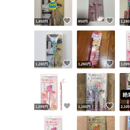
他フ
いいね！
いいね
1,450
円
950
円
1,280
スピード
※このバッ
スピ
いいね！
いいね
1,280
円
1,260
円
1,099
スピ
安心
いいね！
いいね
1,099
円
1,100
円
2,100