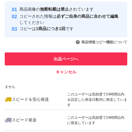
最大10%対象
最大10%対象
最大10%対象
Yahoo!フリマの基準をクリアした安
安心取引出品者
商品画像の
無断転載は禁止
されています
心・安全なユーザーです
コピーされた情報は
必ずご自身の商品に合わせて編集
取引実績
してください
コピーは
1商品につき1回
です
このユーザーはYahoo!フリマの取
取引実績◯+
いいね！
いいね！
1,150
円
1,100
円
1,199
円
引を完了させた実績があります
商品情報コピー機能について
最大10%対象
最大10%対象
このユーザーは他フリマサービス
他フリマ実績◯+
出品ページへ
での取引実績があります
キャンセル
スピード&安心発送
いいね！
いいね！
1,199
※このバッジは実績に基づく表示であり、発送を保証しているものではあり
円
1,688
円
1,100
円
ません
最大10%対象
最大10%対象
最大10%対象
このユーザーは高頻度で24時間以内
スピード＆安心発送
＆設定した発送日数内に発送していま
す
このユーザーは高頻度で24時間以内
スピード発送
に発送しています
いいね！
いいね！
1,688
円
1,688
円
1,699
円