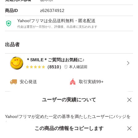
※ゆうパケット（窓口手渡し）での発送です。厚さがギリ
商品ID
z626374912
ギリのため、緩衝材なし、宅配ビニール袋と封筒での梱包
Yahoo!フリマは全品送料無料・匿名配送
代金は運営が一旦預かり、評価後、出品者に支払われます
となります。
出品者
※他にも、アウトレットお菓子出品しております。
＊SMILE＊ご質問はお気軽に♪
（
8510
）
本人確認前
種類...チョコレート・チョコレート菓子
安心発送
取引実績99+
特徴...アウトレット
ユーザーの実績について
価格の相談
商品への質問
パッケージ...大容量
商品への質問からの値下げ交渉、不適切なカテゴリ変更依頼は禁止です
Yahoo!フリマが定めた一定の基準を満たしたユーザーにバッジを
付与しています
この商品をみている人にオススメ
この商品の情報をコピーします
安心取引出品者