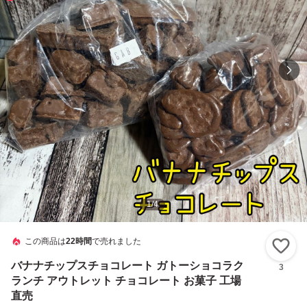
1
/
4
この商品は
22時間
で売れました
い
バナナチップスチョコレート ガトーショコラク
3
ランチ アウトレット チョコレート お菓子 工場
直売