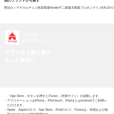
他のブランドから探す
明治
ロッテ
チロルチョコ
有楽製菓
Nestle
不二家
森永製菓
ブルボン
グリコ
KALDI 
・「App Store」ボタンを押すとiTunes （外部サイト）が起動します。
・アプリケーションはiPhone、iPod touch、iPadまたはAndroidでご利用い
ただけます。
・Apple、Appleのロゴ、App Store、iPodのロゴ、iTunesは、米国および他