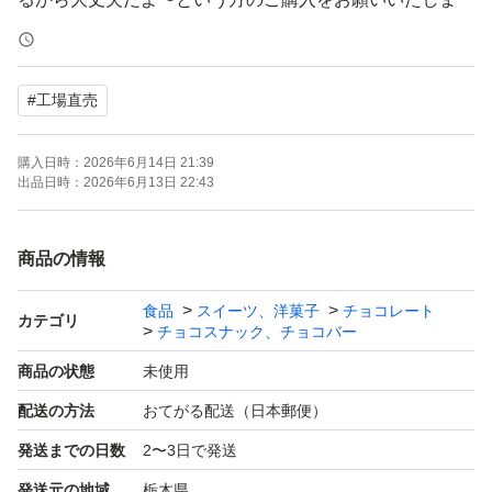
す。
#
工場直売
◎チョコが溶けていたという理由での悪い評価はご遠慮く
ださい！
購入日時：
2026年6月14日 21:39
出品日時：
2026年6月13日 22:43
某テーマパークのチョコクランチで有名なチョコレート工
場のアウトレット商品です。最初から欠け割れ等あります
商品の情報
が美味しくお召し上がりいただけます^_^
食品
スイーツ、洋菓子
チョコレート
カテゴリ
チョコスナック、チョコバー
●バナナチップスチョコレート 160g
商品の状態
未使用
●ガトーショコラクランチ 350g
配送の方法
おてがる配送（日本郵便）
発送までの日数
2〜3日で発送
●賞味期限、原材料等は画像3.4枚目をご覧ください。
発送元の地域
栃木県