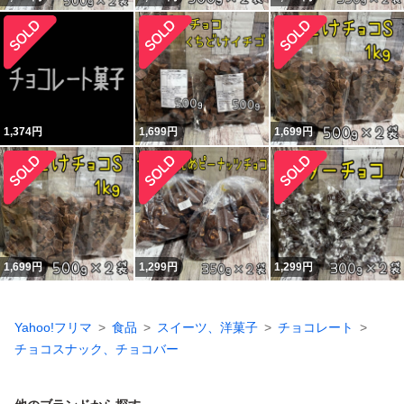
1,374
円
1,699
円
1,699
円
1,699
円
1,299
円
1,299
円
Yahoo!フリマ
食品
スイーツ、洋菓子
チョコレート
チョコスナック、チョコバー