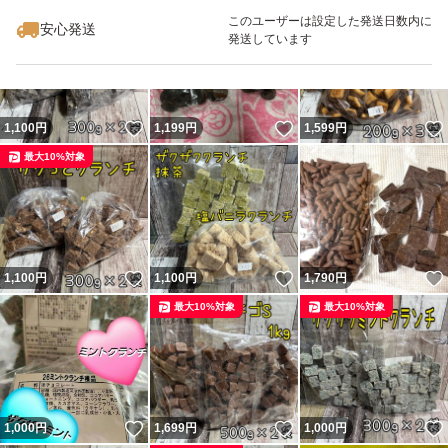
最大10%対象
最大10%対象
このユーザーは設定した発送日数内に
安心発送
発送しています
いいね！
いいね！
1,100
円
1,199
円
1,599
円
最大10%対象
いいね！
いいね！
1,100
円
1,100
円
1,790
円
最大10%対象
最大10%対象
いいね！
いいね！
1,000
円
1,699
円
1,000
円