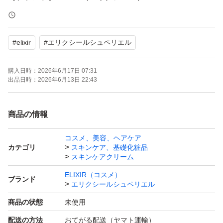
【商品名】レチノパワー リンクルクリーム L
【容量】22g
#
elixir
#
エリクシールシュペリエル
【商品の状態】新品未開封
購入日時：
2026年6月17日 07:31
◆購入時期：2026年 5月
出品日時：
2026年6月13日 22:43
◆使用方法
商品の情報
朝と夜のお手入れの最後に、小さなパール粒1コ分を指先
コスメ、美容、ヘアケア
にとり、目や口のまわりなど、しわが気になる部分にやさ
カテゴリ
スキンケア、基礎化粧品
しくなじませます。
スキンケアクリーム
※朝お使いになる場合は、レチノールの効果を守るため
ELIXIR（コスメ）
ブランド
エリクシールシュペリエル
に、ご使用後に紫外線カット効果のある化粧品をお使いく
商品の状態
未使用
ださい。
外側のフィルムもまだ剥がしてませんので、安心してお使
配送の方法
おてがる配送（ヤマト運輸）