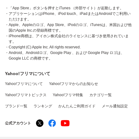
・「App Store」ボタンを押すとiTunes （外部サイト）が起動します。
・アプリケーションはiPhone、iPod touch、iPadまたはAndroidでご利用い
ただけます。
・Apple、Appleのロゴ、App Store、iPodのロゴ、iTunesは、米国および他
国のApple Inc.の登録商標です。
・iPhone商標は、アイホン株式会社のライセンスに基づき使用されていま
す。
・Copyright (C) Apple Inc. All rights reserved.
・Android、Androidロゴ、Google Play 、および Google Play ロゴは、
Google LLC の商標です。
Yahoo!フリマについて
Yahoo!フリマについて
Yahoo!フリマからのお知らせ
Yahoo!フリマトピックス
Yahoo!フリマ特集
カテゴリ一覧
ブランド一覧
ランキング
かんたんご利用ガイド
メール通知設定
公式アカウント