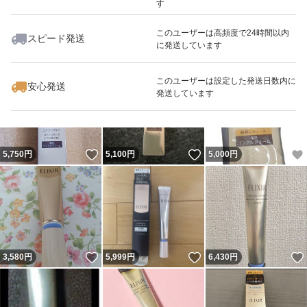
す
このユーザーは高頻度で24時間以内
スピード発送
に発送しています
いいね！
いいね！
4,700
円
5,760
円
1,890
円
このユーザーは設定した発送日数内に
安心発送
発送しています
いいね！
いいね！
5,750
円
5,100
円
5,000
円
いいね！
いいね！
3,580
円
5,999
円
6,430
円