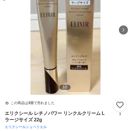
1
/
2
この商品は
3日
で売れました
い
エリクシール レチノパワー リンクルクリーム L
3
ラージサイズ 22g
エリクシールシュペリエル