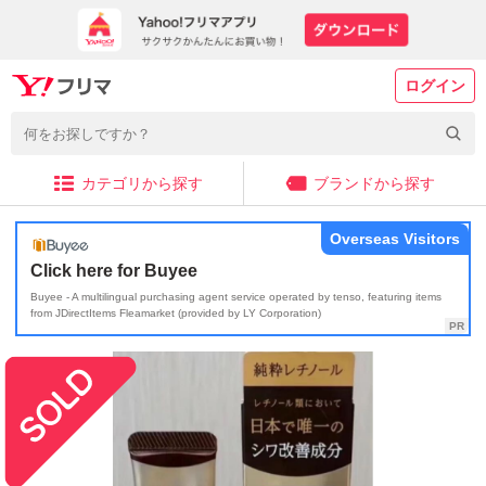
ログイン
カテゴリから探す
ブランドから探す
Overseas Visitors
Click here for Buyee
Buyee - A multilingual purchasing agent service operated by tenso, featuring items
from JDirectItems Fleamarket (provided by LY Corporation)