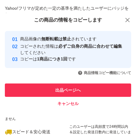
商品への質問からの値下げ交渉、不適切なカテゴリ変更依頼は禁止です
Yahoo!フリマが定めた一定の基準を満たしたユーザーにバッジを
付与しています
この商品をみている人にオススメ
この商品の情報をコピーします
安心取引出品者
最大10%対象
最大10%対象
最大10%対象
Yahoo!フリマの基準をクリアした安
安心取引出品者
商品画像の
無断転載は禁止
されています
心・安全なユーザーです
コピーされた情報は
必ずご自身の商品に合わせて編集
取引実績
してください
コピーは
1商品につき1回
です
このユーザーはYahoo!フリマの取
取引実績◯+
いいね！
いいね！
4,500
円
4,100
円
6,000
円
引を完了させた実績があります
商品情報コピー機能について
このユーザーは他フリマサービス
他フリマ実績◯+
出品ページへ
での取引実績があります
キャンセル
スピード&安心発送
いいね！
いいね！
3,750
※このバッジは実績に基づく表示であり、発送を保証しているものではあり
円
5,750
円
7,190
円
ません
このユーザーは高頻度で24時間以内
スピード＆安心発送
＆設定した発送日数内に発送していま