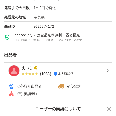
い頂けると思います
発送までの日数
1〜2日で発送
海外製品となりますのでご理解のある方のみ購入いただき
発送元の地域
奈良県
たいようお願いいたします！
商品ID
z626374172
購入検討宜しくお願い致
Yahoo!フリマは全品送料無料・匿名配送
代金は運営が一旦預かり、評価後、出品者に支払われます
出品者
えいし
（
1086
）
本人確認済
安心取引出品者
安心発送
取引実績99+
ユーザーの実績について
価格の相談
商品への質問