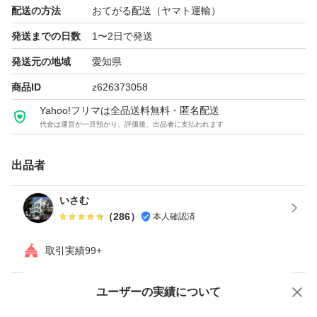
配送の方法
おてがる配送（ヤマト運輸）
６．Officeの再起動：設定を反映させるために、開いてい
発送までの日数
1〜2日で発送
るすべてのOfficeアプリを閉じて再起動します。
発送元の地域
愛知県
【ブランド】マイクロソフト
商品ID
z626373058
【商品】Microsoft Office 365 Pro Plus POSAカード
Yahoo!フリマは全品送料無料・匿名配送
代金は運営が一旦預かり、評価後、出品者に支払われます
【商品の状態】未開封
【その他】おてがる配送
出品者
よろしくお願いいたします。
いさむ
（
286
）
本人確認済
取引実績99+
ユーザーの実績について
価格の相談
商品への質問