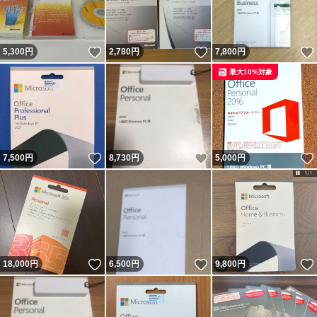
いいね！
いいね！
5,300
円
2,780
円
7,800
円
最大10%対象
いいね！
いいね！
7,500
円
8,730
円
5,000
円
いいね！
いいね！
18,000
円
6,500
円
9,800
円