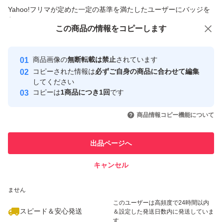
商品への質問からの値下げ交渉、不適切なカテゴリ変更依頼は禁止です
Yahoo!フリマが定めた一定の基準を満たしたユーザーにバッジを
付与しています
この商品をみている人にオススメ
この商品の情報をコピーします
安心取引出品者
最大10%対象
最大10%対象
最大10%対象
Yahoo!フリマの基準をクリアした安
安心取引出品者
商品画像の
無断転載は禁止
されています
心・安全なユーザーです
コピーされた情報は
必ずご自身の商品に合わせて編集
取引実績
してください
コピーは
1商品につき1回
です
このユーザーはYahoo!フリマの取
取引実績◯+
いいね！
いいね！
3,800
円
3,900
円
17,500
円
引を完了させた実績があります
商品情報コピー機能について
最大10%対象
最大10%対象
このユーザーは他フリマサービス
他フリマ実績◯+
出品ページへ
での取引実績があります
キャンセル
スピード&安心発送
いいね！
いいね！
3,900
※このバッジは実績に基づく表示であり、発送を保証しているものではあり
円
5,480
円
5,480
円
ません
このユーザーは高頻度で24時間以内
スピード＆安心発送
＆設定した発送日数内に発送していま
す