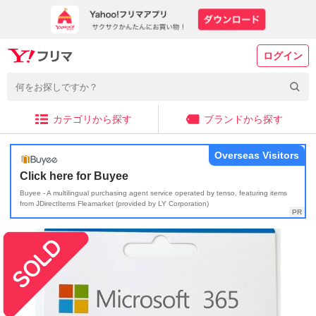
ログイン
カテゴリから探す
ブランドから探す
Overseas Visitors
Click here for Buyee
Buyee - A multilingual purchasing agent service operated by tenso, featuring items
from JDirectItems Fleamarket (provided by LY Corporation)