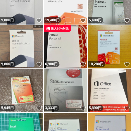
いいね！
いいね！
9,800
円
19,480
円
5,480
円
最大10%対象
いいね！
いいね！
9,800
円
6,980
円
18,280
円
いいね！
いいね！
5,945
円
3,333
円
5,890
円