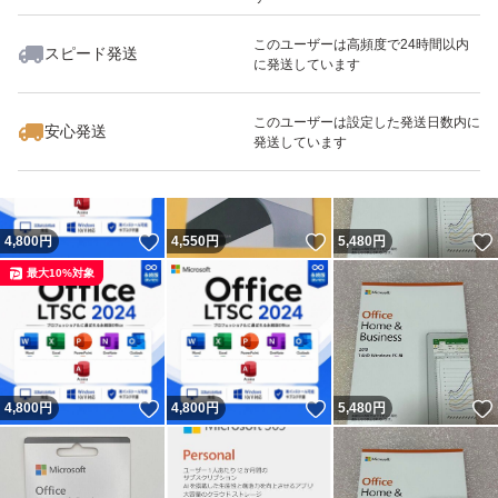
このユーザーは高頻度で24時間以内
スピード発送
に発送しています
いいね！
いいね！
4,200
円
7,500
円
4,550
円
最大10%対象
このユーザーは設定した発送日数内に
安心発送
発送しています
いいね！
いいね！
4,800
円
4,550
円
5,480
円
最大10%対象
いいね！
いいね！
4,800
円
4,800
円
5,480
円