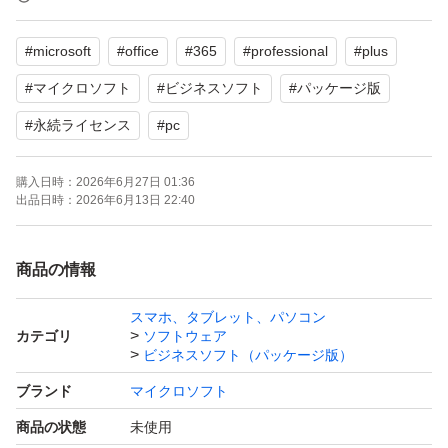
パッケージ裏面にプロダクトキーが記載されています。
#
microsoft
#
office
#
365
#
professional
#
plus
言語の変更手順
#
マイクロソフト
#
ビジネスソフト
#
パッケージ版
１．Officeアプリを開く：WordやExcelなどを起動しま
#
永続ライセンス
#
pc
す。
２．オプションを開く：左上の「ファイル」から「オプシ
購入日時：
2026年6月27日 01:36
出品日時：
2026年6月13日 22:40
ョン」をクリックします。
３．言語設定を選択：左側のメニューから「言語」を選択
商品の情報
します。
４．言語の追加：「Office の表示言語」にある「言語の追
スマホ、タブレット、パソコン
カテゴリ
ソフトウェア
加」をクリックし、目的の言語を選択してインストールし
ビジネスソフト（パッケージ版）
ます。
ブランド
マイクロソフト
５．優先設定：インストール後、追加した言語を選択し
商品の状態
未使用
「優先として設定」をクリックします。