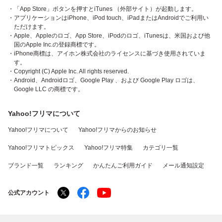
・「App Store」ボタンを押すとiTunes （外部サイト）が起動します。
・アプリケーションはiPhone、iPod touch、iPadまたはAndroidでご利用い
ただけます。
・Apple、Appleのロゴ、App Store、iPodのロゴ、iTunesは、米国および他
国のApple Inc.の登録商標です。
・iPhone商標は、アイホン株式会社のライセンスに基づき使用されていま
す。
・Copyright (C) Apple Inc. All rights reserved.
・Android、Androidロゴ、Google Play 、および Google Play ロゴは、
Google LLC の商標です。
Yahoo!フリマについて
Yahoo!フリマについて
Yahoo!フリマからのお知らせ
Yahoo!フリマトピックス
Yahoo!フリマ特集
カテゴリ一覧
ブランド一覧
ランキング
かんたんご利用ガイド
メール通知設定
公式アカウント