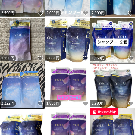
いいね！
いいね！
2,590
円
2,099
円
2,999
円
いいね！
いいね！
1,150
円
2,880
円
1,950
円
いいね！
いいね！
2,222
円
1,800
円
1,980
円
最大10%対象