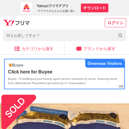
ログイン
カテゴリから探す
ブランドから探す
Overseas Visitors
Click here for Buyee
Buyee - A multilingual purchasing agent service operated by tenso, featuring items
from JDirectItems Fleamarket (provided by LY Corporation)