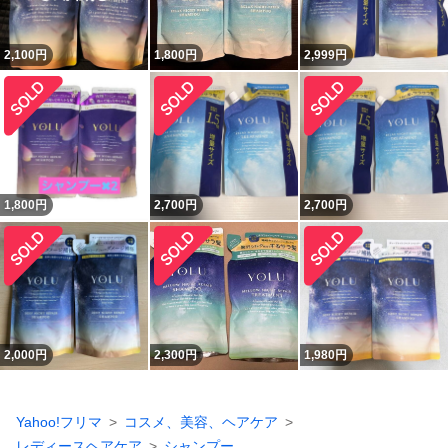
2,100
円
1,800
円
2,999
円
1,800
円
2,700
円
2,700
円
2,000
円
2,300
円
1,980
円
Yahoo!フリマ
コスメ、美容、ヘアケア
レディースヘアケア
シャンプー