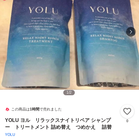
1
/
2
この商品は
1時間
で売れました
い
YOLU ヨル リラックスナイトリペア シャンプ
0
ー トリートメント 詰め替え つめかえ 詰替
YOLU