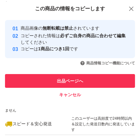
付与しています
この商品をみている人にオススメ
この商品の情報をコピーします
安心取引出品者
最大10%対象
Yahoo!フリマの基準をクリアした安
安心取引出品者
商品画像の
無断転載は禁止
されています
心・安全なユーザーです
コピーされた情報は
必ずご自身の商品に合わせて編集
取引実績
してください
コピーは
1商品につき1回
です
このユーザーはYahoo!フリマの取
取引実績◯+
いいね！
いいね！
1,800
円
2,000
円
1,800
円
引を完了させた実績があります
商品情報コピー機能について
最大10%対象
最大10%対象
このユーザーは他フリマサービス
他フリマ実績◯+
出品ページへ
での取引実績があります
キャンセル
スピード&安心発送
いいね！
いいね！
1,800
※このバッジは実績に基づく表示であり、発送を保証しているものではあり
円
1,800
円
2,240
円
ません
最大10%対象
このユーザーは高頻度で24時間以内
スピード＆安心発送
＆設定した発送日数内に発送していま
す