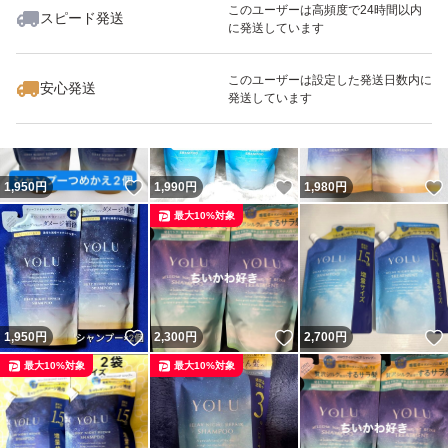
このユーザーは高頻度で24時間以内
スピード発送
に発送しています
いいね！
いいね！
2,240
円
2,000
円
1,800
円
最大10%対象
このユーザーは設定した発送日数内に
安心発送
発送しています
いいね！
いいね！
1,950
円
1,990
円
1,980
円
最大10%対象
いいね！
いいね！
1,950
円
2,300
円
2,700
円
最大10%対象
最大10%対象