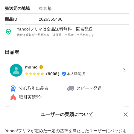
発送元の地域
東京都
商品ID
z626365498
Yahoo!フリマは全品送料無料・匿名配送
代金は運営が一旦預かり、評価後、出品者に支払われます
出品者
momo
（
9008
）
本人確認済
安心取引出品者
スピード発送
取引実績99+
ユーザーの実績について
価格の相談
商品への質問
商品への質問からの値下げ交渉、不適切なカテゴリ変更依頼は禁止です
Yahoo!フリマが定めた一定の基準を満たしたユーザーにバッジを