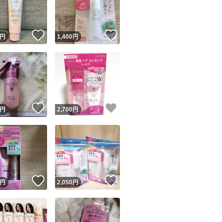
商品情報コピー機
リマ実績◯+
このユーザーは他フリマサービスでの取引実績があります
！
いいね！
いいね！
円
1,400
円
出品ページへ
&安心発送
キャンセル
ジは実績に基づく表示であり、発送を保証しているものではありません
このユーザーは高頻度で24時間以内＆設定した発送日数内に
ード＆安心発送
ます
！
いいね！
いいね！
円
2,700
円
ード発送
このユーザーは高頻度で24時間以内に発送しています
発送
このユーザーは設定した発送日数内に発送しています
！
いいね！
いいね！
円
2,050
円