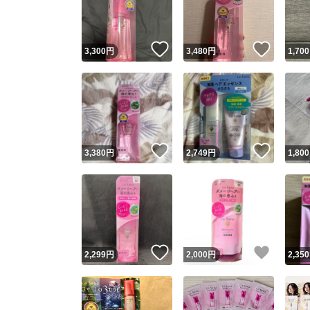
他フ
いいね！
いいね
3,300
円
3,480
円
1,700
スピード
※このバッ
スピ
いいね！
いいね
3,380
円
2,749
円
1,800
スピ
安心
いいね！
いいね
2,299
円
2,000
円
2,350