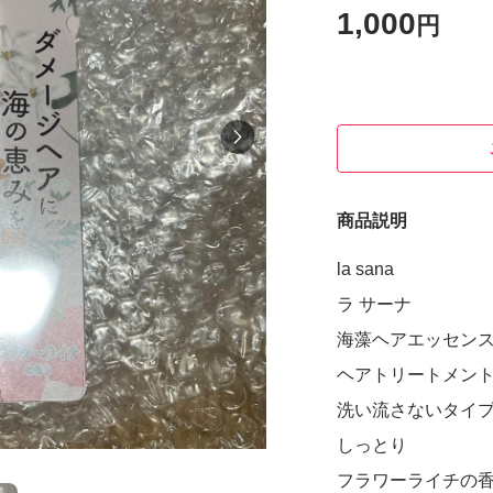
1,000
円
商品説明
la sana
ラ サーナ
海藻ヘアエッセン
ヘアトリートメン
洗い流さないタイ
しっとり
フラワーライチの