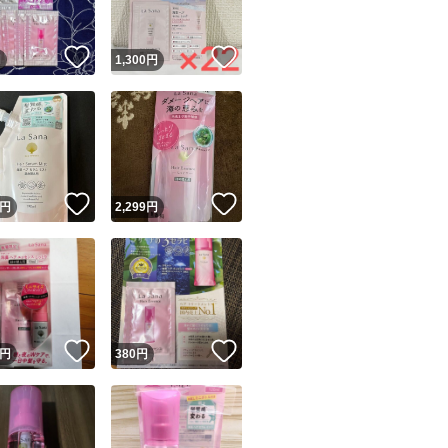
！
いいね！
いいね！
円
1,300
円
！
いいね！
いいね！
円
2,299
円
！
いいね！
いいね！
円
380
円