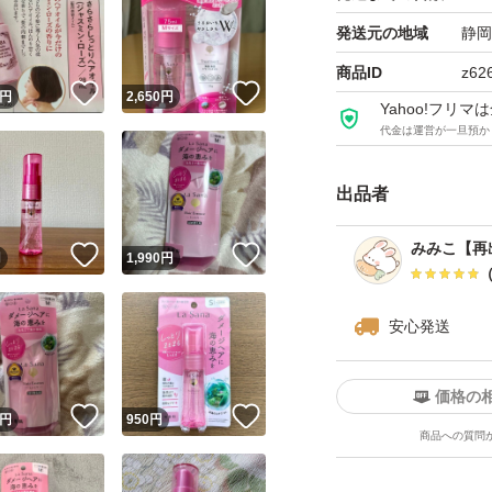
発送元の地域
静岡
商品ID
z62
！
いいね！
いいね！
円
2,650
円
Yahoo!フリ
代金は運営が一旦預か
出品者
みみこ【再
！
いいね！
いいね！
円
1,990
円
安心発送
価格の
！
いいね！
いいね！
円
950
円
商品への質問