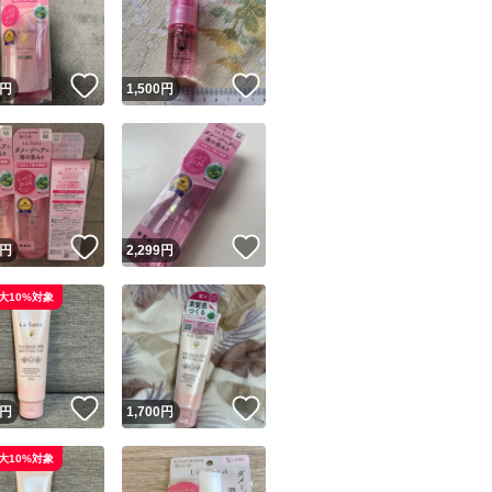
！
いいね！
いいね！
円
1,500
円
ユーザーの実績について
！
いいね！
いいね！
円
2,299
円
o!フリマが定めた一定の基準を満たしたユーザーにバッジを付与しています
大10%対象
出品者
この商品の情報をコピーします
取引出品者
Yahoo!フリマの基準をクリアした安心・安全なユーザーです
！
いいね！
いいね！
商品画像の
無断転載は禁止
されています
円
1,700
円
コピーされた情報は
必ずご自身の商品に合わせて編集
してください
大10%対象
コピーは
1商品につき1回
です
実績◯+
このユーザーはYahoo!フリマの取引を完了させた実績があり