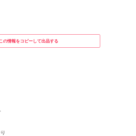
この情報をコピーして出品する
ス
ト
プ
香り