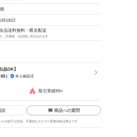
県
6351822
マは全品送料無料・匿名配送
り、評価後、出品者に支払われます
出品OK】
（
95
）
本人確認済
取引実績99+
相談
商品への質問
からの値下げ交渉、不適切なカテゴリ変更依頼は禁止です