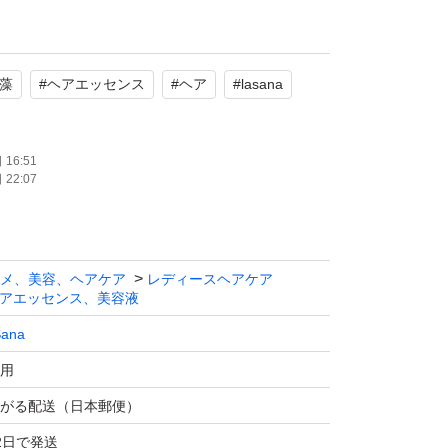
藻
#
ヘアエッセンス
#
ヘア
#
lasana
16:51
22:07
メ、美容、ヘアケア
レディースヘアケア
アエッセンス、美容液
Sana
用
がる配送（日本郵便）
2日で発送