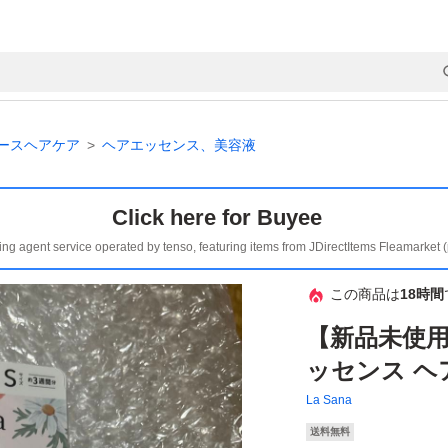
ースヘアケア
ヘアエッセンス、美容液
Click here for Buyee
ing agent service operated by tenso, featuring items from JDirectItems Fleamarket 
この商品は
18時間
【新品未使用】
ッセンス ヘ
La Sana
送料無料