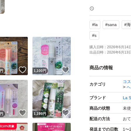
#
la
#
sana
#
海
#
s
購入日時：
2026年6月14日 
出品日時：
2026年6月13日 
商品の情報
！
いいね！
いいね！
円
1,100
円
コス
カテゴリ
ヘ
ブランド
La 
商品の状態
未使
！
いいね！
いいね！
円
1,199
円
配送の方法
おて
大10%対象
発送までの日数
1〜