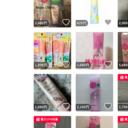
いいね！
いいね
2,480
円
820
円
2,000
いいね！
いいね
1,898
円
1,680
円
5,660
Yaho
最
安心取引
安心
いいね！
いいね
1,680
円
2,100
円
1,700
取引実績
最大10%対象
最
取引