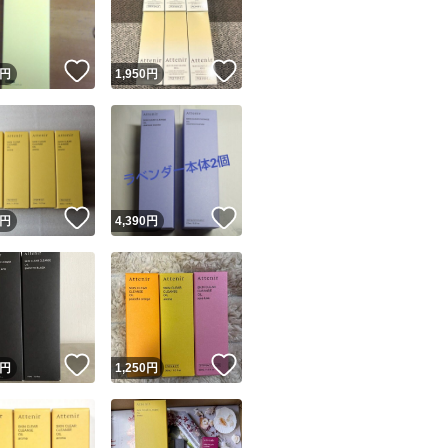
商品情報コピー機
リマ実績◯+
このユーザーは他フリマサービスでの取引実績があります
！
いいね！
いいね！
円
1,950
円
出品ページへ
&安心発送
キャンセル
ジは実績に基づく表示であり、発送を保証しているものではありません
このユーザーは高頻度で24時間以内＆設定した発送日数内に
ード＆安心発送
ます
！
いいね！
いいね！
円
4,390
円
ード発送
このユーザーは高頻度で24時間以内に発送しています
発送
このユーザーは設定した発送日数内に発送しています
！
いいね！
いいね！
円
1,250
円