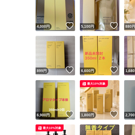
いいね！
いいね
4,000
円
5,100
円
880
いいね！
いいね
899
円
6,600
円
1,680
最大10%対象
いいね！
いいね
6,900
円
1,800
円
2,700
最大10%対象