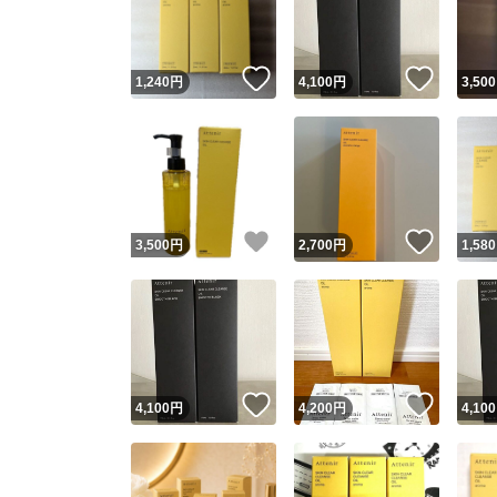
他フ
いいね！
いいね
1,240
円
4,100
円
3,500
スピード
※このバッ
スピ
いいね！
いいね
3,500
円
2,700
円
1,580
スピ
安心
いいね！
いいね
4,100
円
4,200
円
4,100