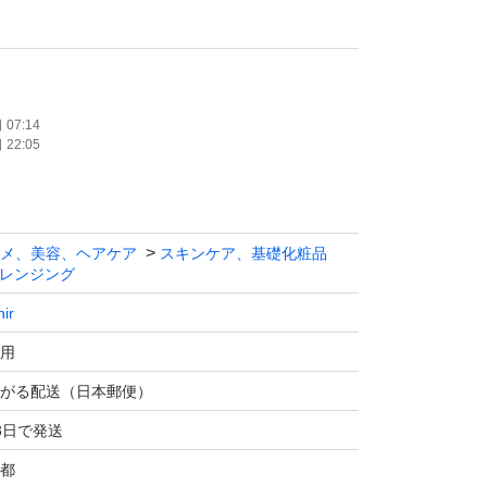
イプ
ざいますのでご了承くださいm(_ _)m
になります。
07:14
22:05
ますのでご理解頂ける方よろしくお願い致しま
メ、美容、ヘアケア
スキンケア、基礎化粧品
レンジング
nir
用
ング
がる配送（日本郵便）
3日で発送
都