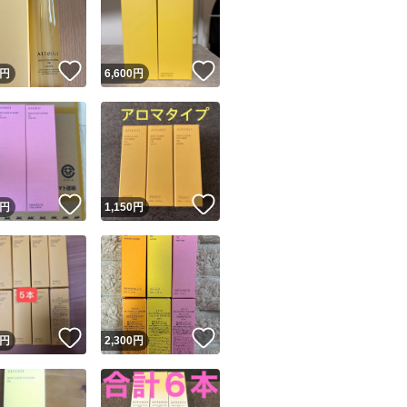
！
いいね！
いいね！
円
6,600
円
ユーザーの実績について
！
いいね！
いいね！
円
1,150
円
o!フリマが定めた一定の基準を満たしたユーザーにバッジを付与しています
出品者
この商品の情報をコピーします
取引出品者
Yahoo!フリマの基準をクリアした安心・安全なユーザーです
！
いいね！
いいね！
商品画像の
無断転載は禁止
されています
円
2,300
円
コピーされた情報は
必ずご自身の商品に合わせて編集
してください
コピーは
1商品につき1回
です
実績◯+
このユーザーはYahoo!フリマの取引を完了させた実績があり