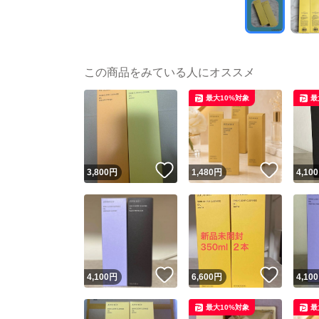
この商品をみている人にオススメ
最大10%対象
最
いいね！
いいね
3,800
円
1,480
円
4,100
いいね！
いいね
4,100
円
6,600
円
4,100
最大10%対象
最