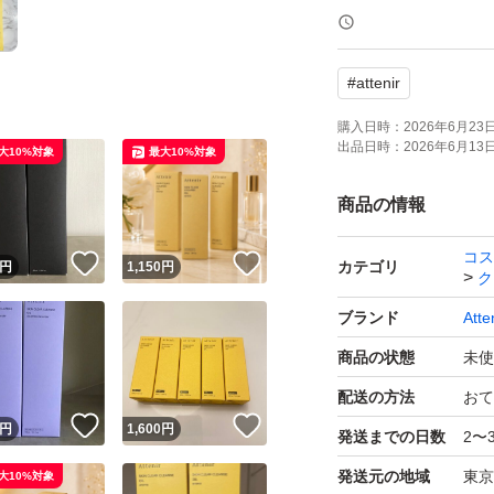
- タイプ: アロマタ
#
attenir
箱の潰れがある物もご
簡易包装での発送
購入日時：
2026年6月23日 
出品日時：
2026年6月13日 
大10%対象
最大10%対象
☆自宅保管になり
商品の情報
す☆
コス
！
いいね！
いいね！
カテゴリ
円
1,150
円
ク
#アテニア
ブランド
Atte
#attenir
商品の状態
未使
#アテニアクレンジ
配送の方法
おて
！
いいね！
いいね！
円
1,600
円
発送までの日数
2〜
発送元の地域
東京
大10%対象