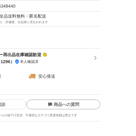
6348440
マは全品送料無料・匿名配送
り、評価後、出品者に支払われます
ー再出品在庫確認歓迎
（
1296
）
本人確認済
者
安心発送
相談
商品への質問
からの値下げ交渉、不適切なカテゴリ変更依頼は禁止です