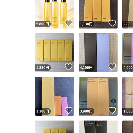
いいね！
いいね
5,800
円
1,130
円
2,800
いいね！
いいね
1,880
円
4,100
円
4,000
Yaho
安心取引
安心
いいね！
いいね
3,300
円
3,980
円
1,680
取引実績
取引