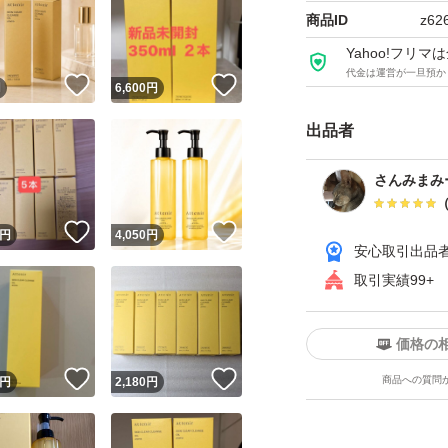
商品ID
z62
Yahoo!フリ
代金は運営が一旦預か
！
いいね！
いいね！
円
6,600
円
出品者
さんみまみ
！
いいね！
いいね！
円
4,050
円
安心取引出品
取引実績99+
価格の
！
いいね！
いいね！
商品への質問
円
2,180
円