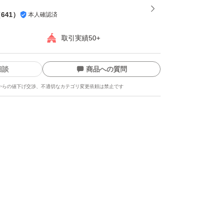
（
641
）
本人確認済
取引実績50+
相談
商品への質問
からの値下げ交渉、不適切なカテゴリ変更依頼は禁止です
ます