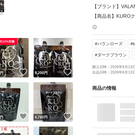
【ブランド】VALA
【商品名】KURO
【カラー】ダーク
【内容量】400g × 
大10%対象
#
バランローズ
#
【商品の状態】未
#
ダークブラウン
よろしくお願いい
購入日時：
2026年6月13日 
！
いいね！
いいね！
出品日時：
2026年6月13日 
円
9,200
円
商品の情報
！
いいね！
いいね！
円
4,780
円