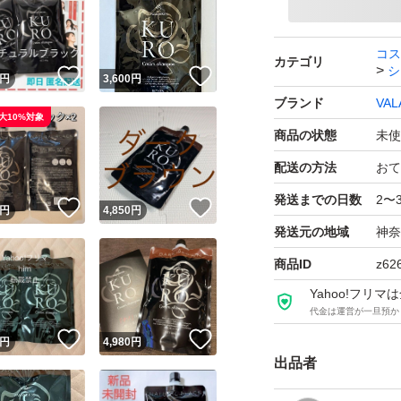
コス
カテゴリ
シ
！
いいね！
いいね！
円
3,600
円
ブランド
VAL
大10%対象
商品の状態
未使
配送の方法
おて
発送までの日数
2〜
！
いいね！
いいね！
円
4,850
円
発送元の地域
神奈
商品ID
z62
Yahoo!フリ
代金は運営が一旦預か
！
いいね！
いいね！
円
4,980
円
出品者