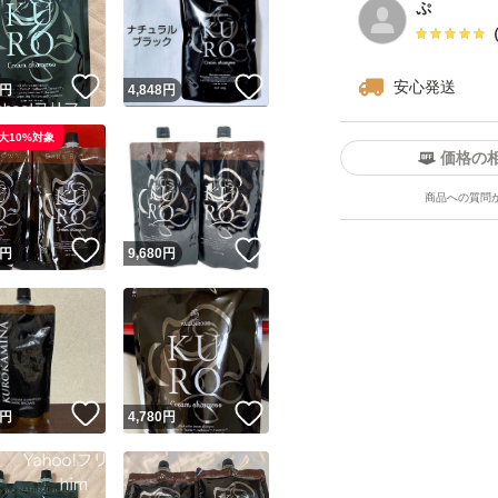
ぷ
！
いいね！
いいね！
安心発送
円
4,848
円
大10%対象
価格の
商品への質問
ユーザーの実績について
！
いいね！
いいね！
円
9,680
円
o!フリマが定めた一定の基準を満たしたユーザーにバッジを付与しています
出品者
この商品の情報をコピーします
取引出品者
Yahoo!フリマの基準をクリアした安心・安全なユーザーです
！
いいね！
いいね！
商品画像の
無断転載は禁止
されています
円
4,780
円
コピーされた情報は
必ずご自身の商品に合わせて編集
してください
コピーは
1商品につき1回
です
実績◯+
このユーザーはYahoo!フリマの取引を完了させた実績があり