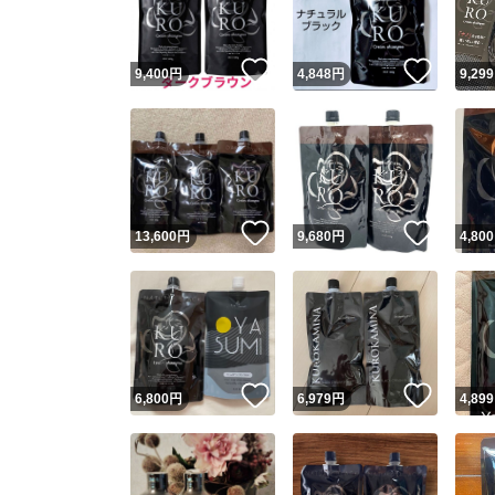
いいね！
いいね
9,400
円
4,848
円
9,299
いいね！
いいね
13,600
円
9,680
円
4,800
いいね！
いいね
6,800
円
6,979
円
4,899