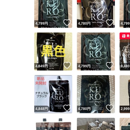
いいね！
いいね
4,799
円
4,780
円
4,799
最
いいね！
いいね
4,849
円
4,799
円
9,480
Yaho
安心取引
安心
いいね！
いいね
4,848
円
4,780
円
2,999
取引実績
取引