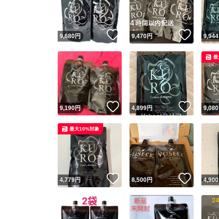
他フ
いいね！
いいね
9,680
円
9,470
円
9,944
スピード
最
※このバッ
スピ
いいね！
いいね
9,190
円
4,899
円
9,080
スピ
最大10%対象
安心
いいね！
いいね
4,779
円
8,500
円
4,900