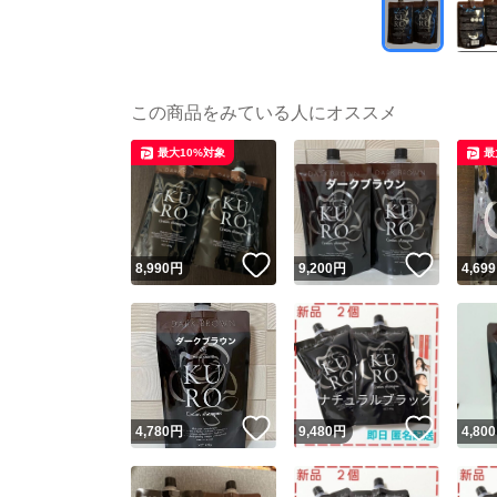
この商品をみている人にオススメ
最大10%対象
最
いいね！
いいね
8,990
円
9,200
円
4,699
いいね！
いいね
4,780
円
9,480
円
4,800