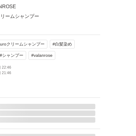
NROSE
クリームシャンプー
ブラウン
2個
kuroクリームシャンプー
#
白髪染め
使用
#
シャンプー
#
valanrose
たします。
22:46
21:46