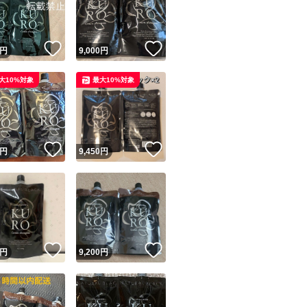
商品情報コピー機
リマ実績◯+
このユーザーは他フリマサービスでの取引実績があります
！
いいね！
いいね！
円
9,000
円
出品ページへ
&安心発送
大10%対象
最大10%対象
キャンセル
ジは実績に基づく表示であり、発送を保証しているものではありません
このユーザーは高頻度で24時間以内＆設定した発送日数内に
ード＆安心発送
ます
！
いいね！
いいね！
円
9,450
円
ード発送
このユーザーは高頻度で24時間以内に発送しています
発送
このユーザーは設定した発送日数内に発送しています
！
いいね！
いいね！
円
9,200
円