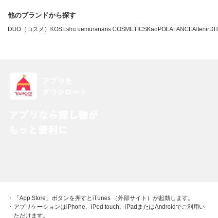
他のブランドから探す
DUO（コスメ）
KOSE
shu uemura
naris COSMETICS
Kao
POLA
FANCL
Attenir
DH
・「App Store」ボタンを押すとiTunes （外部サイト）が起動します。
・アプリケーションはiPhone、iPod touch、iPadまたはAndroidでご利用い
ただけます。