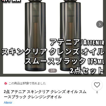
1
/
9
この商品は
37分
で売れました
い
2点 アテニア スキンクリア クレンズ オイル スム
0
ースブラック クレンジングオイル
Attenir