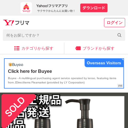
ログイン
カテゴリから探す
ブランドから探す
Overseas Visitors
Click here for Buyee
Buyee - A multilingual purchasing agent service operated by tenso, featuring items
from JDirectItems Fleamarket (provided by LY Corporation)