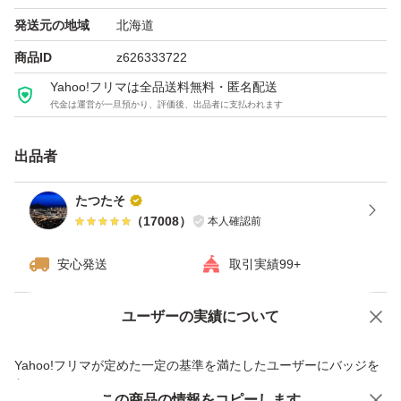
ようお願い申し上げます。
発送元の地域
北海道
商品ID
z626333722
商品の説明
Yahoo!フリマは全品送料無料・匿名配送
代金は運営が一旦預かり、評価後、出品者に支払われます
4種のブラック成分(クレイ、ブラックティーエキス、黒大
豆エキス、プルーン酵素エキス)をはじめとする厳選成分
出品者
が、独自の「毛穴メンテ」アプローチで大人の毛穴を包括
的にケア。
たつたそ
（
17008
）
本人確認前
微細拡散処方で毛穴の目立たないつるんとなめらか肌へ導
きます。
安心発送
取引実績99+
■商品特徴
ユーザーの実績について
価格の相談
商品への質問
【大人の毛穴ケア】
商品への質問からの値下げ交渉、不適切なカテゴリ変更依頼は禁止です
Yahoo!フリマが定めた一定の基準を満たしたユーザーにバッジを
凝り固まった角栓を吸着除去:角栓を溶かしながら、皮脂
付与しています
や汚れを吸着します。
この商品をみている人にオススメ
この商品の情報をコピーします