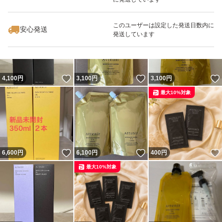
いいね！
いいね！
2,199
円
4,100
円
4,050
円
【肌質】全肌質
最大10%対象
最大10%対象
このユーザーは設定した発送日数内に
・毛穴の目立ちが気になる方
安心発送
発送しています
・肌のくすみが気になる方
・しっかりメイクを素早く落としたい方
【特徴】
いいね！
いいね！
4,100
円
3,100
円
3,100
円
・W洗顔不要
最大10%対象
・濡れた手でも使える(肌が非常に濡れている洗髪後など
には、軽く水気を拭き取ってからお使いください)
・まつ毛エクステにも使える(一般的なグルーを使用した
いいね！
いいね！
6,600
円
6,100
円
400
円
まつ毛エクステンションをご使用の方もお使い頂けます)
最大10%対象
使い方
・3プッシュ分程度を手に取り、やさしくマッサージする
ようにメイクとなじませた後、水またはぬるま湯で洗い流