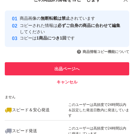
安心取引出品者
毛穴周辺の肌を引き締めつつ、ふっくらとさせて毛穴を目
最大10%対象
最大10%対象
Yahoo!フリマの基準をクリアした安
安心取引出品者
立ちにくくします。
商品画像の
無断転載は禁止
されています
心・安全なユーザーです
コピーされた情報は
必ずご自身の商品に合わせて編集
【大人の角栓ケア】
取引実績
してください
マイルドピーリング:肌表面に蓄積した角質を柔らかくし
コピーは
1商品につき1回
です
このユーザーはYahoo!フリマの取
ながらそっと剥離します。
取引実績◯+
いいね！
いいね！
4,100
円
4,100
円
3,500
円
引を完了させた実績があります
商品情報コピー機能について
【使用感】
最大10%対象
このユーザーは他フリマサービス
毛穴のすみずみまで行き渡るさらりとなめらかな感触で、
他フリマ実績◯+
出品ページへ
での取引実績があります
軽やかに広がって肌への負担が少ないオイル。洗い流した
キャンセル
スピード&安心発送
後は、つっぱらず、つるんとなめらかな仕上がり
いいね！
いいね！
4,100
※このバッジは実績に基づく表示であり、発送を保証しているものではあり
円
6,200
円
4,100
円
【香り】
ません
最大10%対象
クリアハーブシトラスの香り(レモン果皮やローズマリー
このユーザーは高頻度で24時間以内
スピード＆安心発送
＆設定した発送日数内に発送していま
などの天然精油をブレンドしたハーブ香る柑橘アロマ)
す
みずみずしいシトラスに、さわやかで心地よいハーブを加
このユーザーは高頻度で24時間以内
スピード発送
えたすっきりとした爽快感を感じる香り
に発送しています