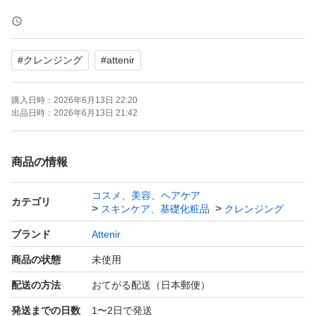
【購入先】国内百貨店
#
クレンジング
#
attenir
【購入日】2026年6月
購入日時：
2026年6月13日 22:20
【商品の状態】新品未使用
出品日時：
2026年6月13日 21:42
※簡易梱包での発送となります。
商品の情報
コスメ、美容、ヘアケア
※潰れ等に不安がある場合、発送方法の変更を＋料金で可
カテゴリ
スキンケア、基礎化粧品
クレンジング
能です。ご購入前にコメントいただければ対応させていた
ブランド
Attenir
だきます。
商品の状態
未使用
配送の方法
おてがる配送（日本郵便）
※新品未使用ではございますが、購入時より擦り傷などが
発送までの日数
1〜2日で発送
ある場合がございますので、ご了承のうえご購入頂きます