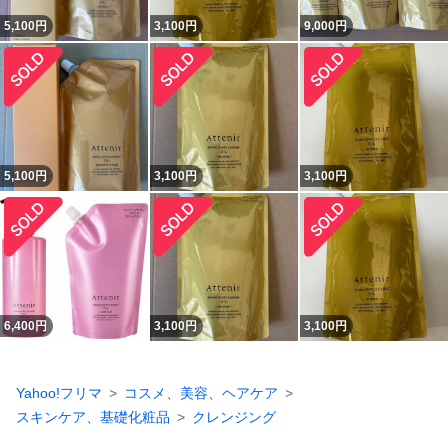
5,100
円
3,100
円
9,000
円
5,100
円
3,100
円
3,100
円
6,400
円
3,100
円
3,100
円
Yahoo!フリマ
コスメ、美容、ヘアケア
スキンケア、基礎化粧品
クレンジング